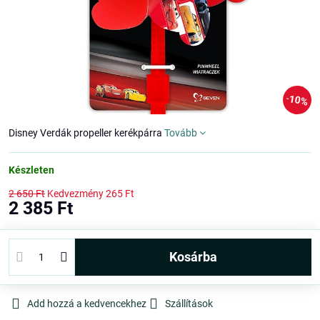
10%
Disney Verdák propeller kerékpárra
Tovább
Készleten
2 650 Ft
Kedvezmény
265 Ft
2 385 Ft
kosárba
Add hozzá a kedvencekhez
Szállítások