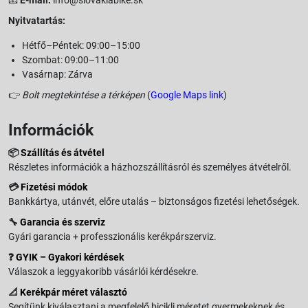
📧
E-mail:
info@slovakiabike.sk
Nyitvatartás:
Hétfő–Péntek: 09:00–15:00
Szombat: 09:00–11:00
Vasárnap: Zárva
👉
Bolt megtekintése a térképen
(
Google Maps link
)
Információk
📦
Szállítás és átvétel
Részletes információk a házhozszállításról és személyes átvételről.
💳
Fizetési módok
Bankkártya, utánvét, előre utalás – biztonságos fizetési lehetőségek.
🔧
Garancia és szerviz
Gyári garancia + professzionális kerékpárszerviz.
❓
GYIK – Gyakori kérdések
Válaszok a leggyakoribb vásárlói kérdésekre.
📐
Kerékpár méret választó
Segítünk kiválasztani a megfelelő bicikli méretet gyermekeknek és