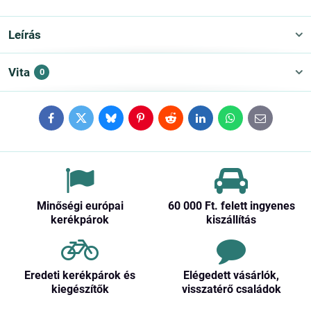
Leírás
Vita
0
Facebook
Twitter
Bluesky
Pinterest
Reddit
LinkedIn
WhatsApp
E-
mail
Minőségi európai
60 000 Ft​. felett ingyenes
kerékpárok
kiszállítás
Eredeti kerékpárok és
Elégedett vásárlók,
kiegészítők
visszatérő családok