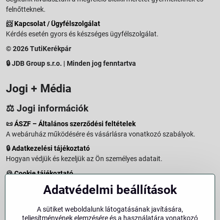
felnőtteknek.
📨
Kapcsolat / Ügyfélszolgálat
Kérdés esetén gyors és készséges ügyfélszolgálat.
© 2026 TutiKerékpár
🔒 JDB Group s.r.o. | Minden jog fenntartva
Jogi + Média
⚖️ Jogi információk
📜
ÁSZF – Általános szerződési feltételek
A webáruház működésére és vásárlásra vonatkozó szabályok.
🔒
Adatkezelési tájékoztató
Hogyan védjük és kezeljük az Ön személyes adatait.
🍪
Cookie tájékoztató
A weboldalon használt sütikről és adatkezelésről.
Adatvédelmi beállítások
↩️
Elállási jog – 14 napos visszaküldés
Vásárlástól való elállás menete és feltételei.
A sütiket weboldalunk látogatásának javítására,
teljesítményének elemzésére és a használatára vonatkozó