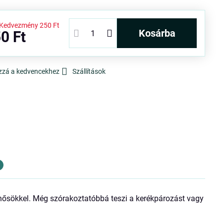
Kedvezmény
250 Ft
kosárba
0 Ft
zzá a kedvencekhez
Szállítások
ehősökkel. Még szórakoztatóbbá teszi a kerékpározást vagy