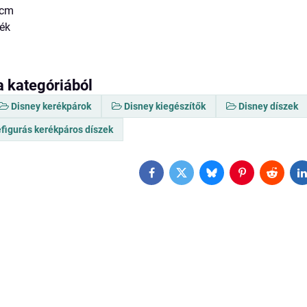
 cm
mék
a kategóriából
Disney kerékpárok
Disney kiegészítők
Disney díszek
figurás kerékpáros díszek
Facebook
Twitter
Bluesky
Pinterest
Reddit
L