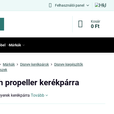
Felhasználói panel
Kosár
0 Ft
bbel
Márkák
Márkák
Disney kerékpárok
Disney kiegészítők
íszek
h propeller kerékpárra
gyerek kerékpárra
Tovább