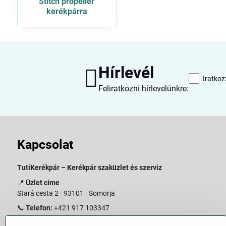
Stitch propeller
kerékpárra
Hírlevél
Iratkoz
Feliratkozni hírlevelünkre:
Kapcsolat
TutiKerékpár – Kerékpár szaküzlet és szerviz
📍
Üzlet címe
Stará cesta 2 · 93101 · Somorja
📞
Telefon:
+421 917 103347
📧
E-mail:
info@slovakiabike.sk