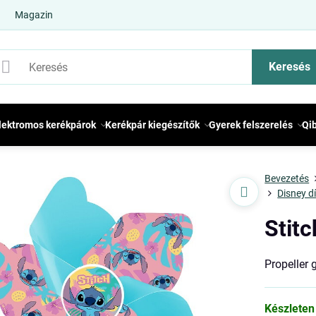
Magazin
Keresés
lektromos kerékpárok
Kerékpár kiegészítők
Gyerek felszerelés
Qi
Bevezetés
Disney d
Stitc
Propeller 
Készleten