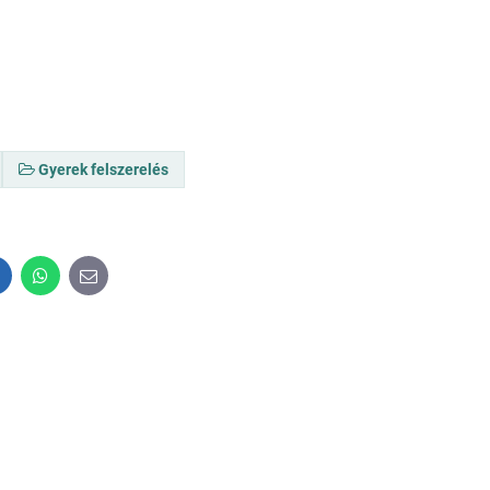
Gyerek felszerelés
inkedIn
WhatsApp
E-
mail