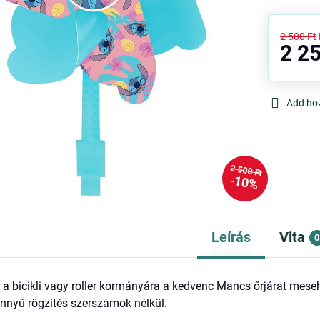
2 500 Ft
2 25
Add ho
2 500 Ft
10%
Leírás
Vita
0
r a bicikli vagy roller kormányára a kedvenc Mancs őrjárat mes
Könnyű rögzítés szerszámok nélkül.