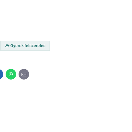
Gyerek felszerelés
inkedIn
WhatsApp
E-
mail