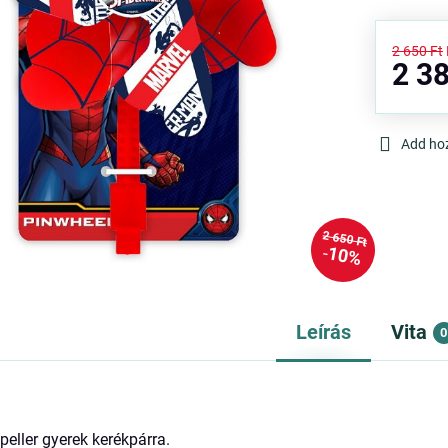
2 650 Ft
2 38
Add ho
2 650 Ft
10%
Leírás
Vita
0
peller gyerek kerékpárra.