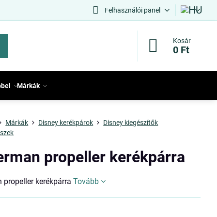
Felhasználói panel
Kosár
0 Ft
bbel
Márkák
Márkák
Disney kerékpárok
Disney kiegészítők
íszek
erman propeller kerékpárra
 propeller kerékpárra
Tovább