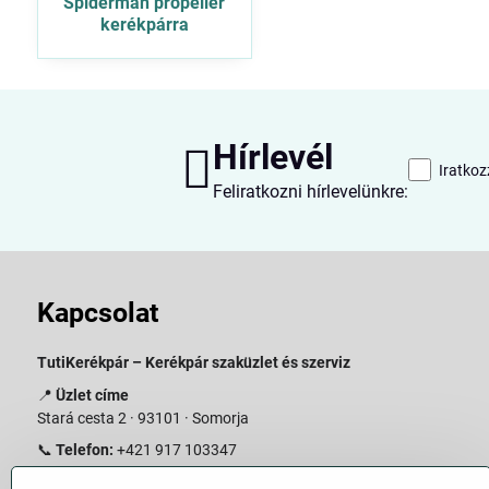
Spiderman propeller
kerékpárra
Hírlevél
Iratkoz
Feliratkozni hírlevelünkre:
Kapcsolat
TutiKerékpár – Kerékpár szaküzlet és szerviz
📍
Üzlet címe
Stará cesta 2 · 93101 · Somorja
📞
Telefon:
+421 917 103347
📧
E-mail:
info@slovakiabike.sk