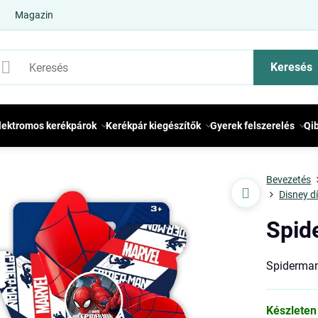
Magazin
Keresés
lektromos kerékpárok
Kerékpár kiegészítők
Gyerek felszerelés
Qi
Bevezetés
Disney d
Spid
Spiderman
Készleten