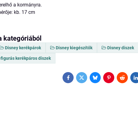
erelhő a kormányra.
mérője: kb. 17 cm
a kategóriából
Disney kerékpárok
Disney kiegészítők
Disney díszek
figurás kerékpáros díszek
Facebook
Twitter
Bluesky
Pinterest
Reddit
L