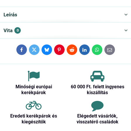
Leírás
Vita
0
Facebook
Twitter
Bluesky
Pinterest
Reddit
LinkedIn
WhatsApp
E-
mail
Minőségi európai
60 000 Ft​. felett ingyenes
kerékpárok
kiszállítás
Eredeti kerékpárok és
Elégedett vásárlók,
kiegészítők
visszatérő családok