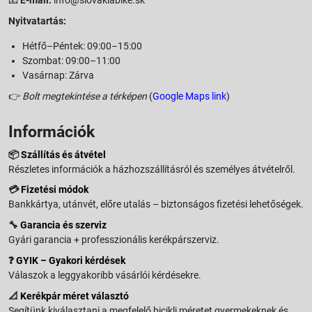
📧
E-mail:
info@slovakiabike.sk
Nyitvatartás:
Hétfő–Péntek: 09:00–15:00
Szombat: 09:00–11:00
Vasárnap: Zárva
👉
Bolt megtekintése a térképen
(
Google Maps link
)
Információk
📦
Szállítás és átvétel
Részletes információk a házhozszállításról és személyes átvételről.
💳
Fizetési módok
Bankkártya, utánvét, előre utalás – biztonságos fizetési lehetőségek.
🔧
Garancia és szerviz
Gyári garancia + professzionális kerékpárszerviz.
❓
GYIK – Gyakori kérdések
Válaszok a leggyakoribb vásárlói kérdésekre.
📐
Kerékpár méret választó
Segítünk kiválasztani a megfelelő bicikli méretet gyermekeknek és