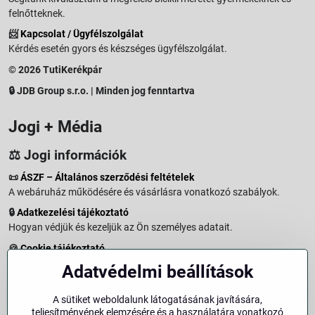
felnőtteknek.
📨
Kapcsolat / Ügyfélszolgálat
Kérdés esetén gyors és készséges ügyfélszolgálat.
© 2026 TutiKerékpár
🔒 JDB Group s.r.o. | Minden jog fenntartva
Jogi + Média
⚖️ Jogi információk
📜
ÁSZF – Általános szerződési feltételek
A webáruház működésére és vásárlásra vonatkozó szabályok.
🔒
Adatkezelési tájékoztató
Hogyan védjük és kezeljük az Ön személyes adatait.
🍪
Cookie tájékoztató
A weboldalon használt sütikről és adatkezelésről.
Adatvédelmi beállítások
↩️
Elállási jog – 14 napos visszaküldés
Vásárlástól való elállás menete és feltételei.
A sütiket weboldalunk látogatásának javítására,
teljesítményének elemzésére és a használatára vonatkozó