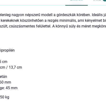
lenleg nagyon népszerű modell a gördeszkák körében. Ideális jár
 kerekeknek köszönhetően a rezgés minimális, ami kényelmet bi
ült, csúszásmentes felülettel. A könnyű súly és méret megkön
ipropilén
,5 cm
 cm / 13,7 cm
retán
: 60 mm
ége: 45 mm
-50 kg