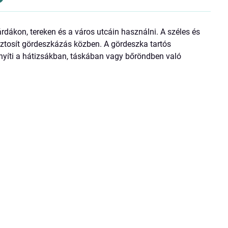
dákon, tereken és a város utcáin használni. A széles és
ztosít gördeszkázás közben. A gördeszka tartós
nyíti a hátizsákban, táskában vagy bőröndben való