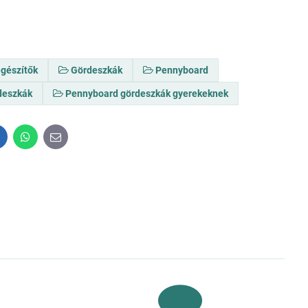
egészítők
Gördeszkák
Pennyboard
deszkák
Pennyboard gördeszkák gyerekeknek
inkedIn
WhatsApp
E-
mail