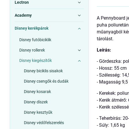
Lectron
Academy
A Pennyboard je
puha poliuretán
Disney kerékpárok
műanyagból kész
tárolást.
Disney futóbiciklik
Leírás:
Disney rollerek
Disney kiegészítők
- Gördeszka: pol
- Hossz: 55 cm
Disney biciklis sisakok
- Szélesség: 14
Disney csengők és dudák
- Magasság 9,5
Disney kosarak
- Kerekek: poliu
- Kerék átmérő
Disney díszek
- Kerék széless
Disney kesztyűk
- Teherbírás: 20
Disney védőfelszerelés
- Súly: 1,65 kg