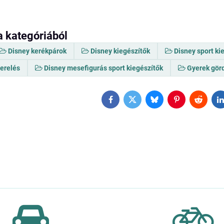
a kategóriából
Disney kerékpárok
Disney kiegészítők
Disney sport ki
zerelés
Disney mesefigurás sport kiegészítők
Gyerek gör
Facebook
Twitter
Bluesky
Pinterest
Reddit
L