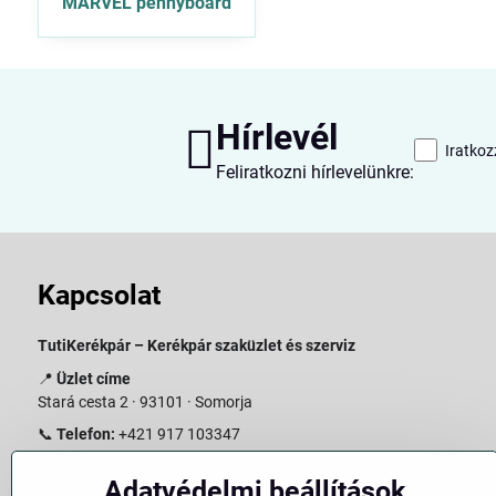
MARVEL pennyboard
Hírlevél
Iratkoz
Feliratkozni hírlevelünkre:
Kapcsolat
TutiKerékpár – Kerékpár szaküzlet és szerviz
📍
Üzlet címe
Stará cesta 2 · 93101 · Somorja
📞
Telefon:
+421 917 103347
📧
E-mail:
info@slovakiabike.sk
Adatvédelmi beállítások