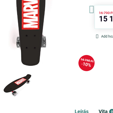
16 790 F
15 1
Add ho
16 790 Ft
10%
Leírás
Vita
0