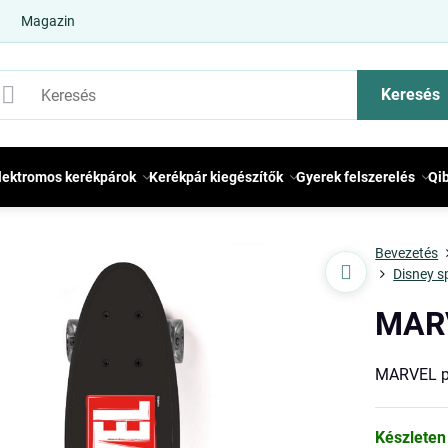
Magazin
Keresés
lektromos kerékpárok
Kerékpár kiegészítők
Gyerek felszerelés
Qi
Bevezetés
Disney s
MARV
MARVEL p
Készleten