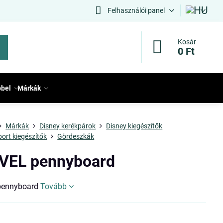
Felhasználói panel
Kosár
0 Ft
bbel
Márkák
Márkák
Disney kerékpárok
Disney kiegészítők
port kiegészítők
Gördeszkák
EL pennyboard
ennyboard
Tovább