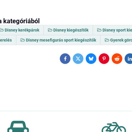
a kategóriából
Disney kerékpárok
Disney kiegészítők
Disney sport ki
zerelés
Disney mesefigurás sport kiegészítők
Gyerek gör
Facebook
Twitter
Bluesky
Pinterest
Reddit
L