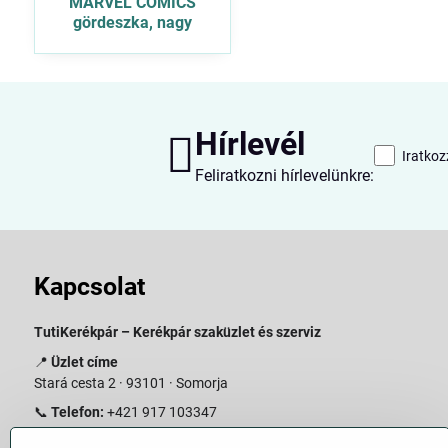
MARVEL COMICS
gördeszka, nagy
Hírlevél
Iratkoz
Feliratkozni hírlevelünkre:
Kapcsolat
TutiKerékpár – Kerékpár szaküzlet és szerviz
📍
Üzlet címe
Stará cesta 2 · 93101 · Somorja
📞
Telefon:
+421 917 103347
📧
E-mail:
info@slovakiabike.sk