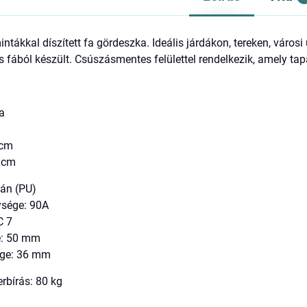
intákkal díszített fa gördeszka. Ideális járdákon, tereken, váro
s fából készült. Csúszásmentes felülettel rendelkezik, amely tap
fa
 cm
 cm
tán (PU)
sége: 90A
C 7
e: 50 mm
ége: 36 mm
erbírás: 80 kg