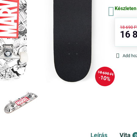
Készleten
18 690 F
16 8
Add ho
18 690 Ft
10%
Leírás
Vita
0