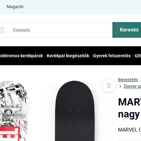
Magazin
Keresés
lektromos kerékpárok
Kerékpár kiegészítők
Gyerek felszerelés
Qi
Bevezetés
Disney s
MARV
nagy
MARVEL C