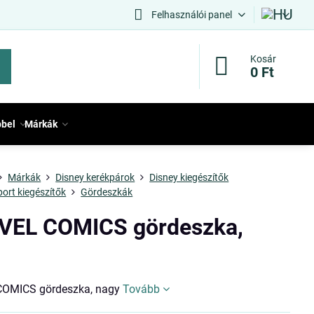
Felhasználói panel
Kosár
0 Ft
bbel
Márkák
Márkák
Disney kerékpárok
Disney kiegészítők
port kiegészítők
Gördeszkák
EL COMICS gördeszka,
OMICS gördeszka, nagy
Tovább