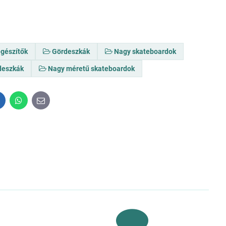
egészítők
Gördeszkák
Nagy skateboardok
deszkák
Nagy méretű skateboardok
inkedIn
WhatsApp
E-
mail