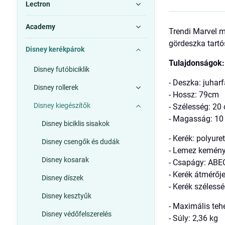
Lectron
Academy
Trendi Marvel m
gördeszka tartó
Disney kerékpárok
Tulajdonságok:
Disney futóbiciklik
- Deszka: juhar
Disney rollerek
- Hossz: 79cm
Disney kiegészítők
- Szélesség: 20
- Magasság: 10
Disney biciklis sisakok
- Kerék: polyure
Disney csengők és dudák
- Lemez kemény
Disney kosarak
- Csapágy: ABE
- Kerék átmérőj
Disney díszek
- Kerék széless
Disney kesztyűk
- Maximális teh
Disney védőfelszerelés
- Súly: 2,36 kg