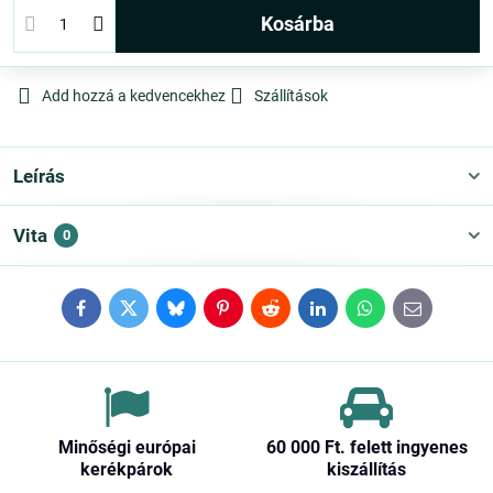
kosárba
Add hozzá a kedvencekhez
Szállítások
Leírás
Vita
0
Facebook
Twitter
Bluesky
Pinterest
Reddit
LinkedIn
WhatsApp
E-
mail
Minőségi európai
60 000 Ft​. felett ingyenes
kerékpárok
kiszállítás