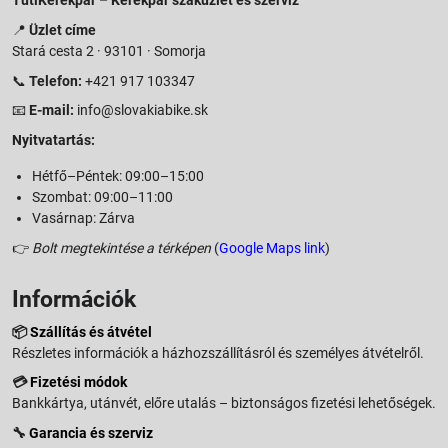
TutiKerékpár – Kerékpár szaküzlet és szerviz
📍
Üzlet címe
Stará cesta 2 · 93101 · Somorja
📞
Telefon:
+421 917 103347
📧
E-mail:
info@slovakiabike.sk
Nyitvatartás:
Hétfő–Péntek: 09:00–15:00
Szombat: 09:00–11:00
Vasárnap: Zárva
👉
Bolt megtekintése a térképen
(
Google Maps link
)
Információk
📦
Szállítás és átvétel
Részletes információk a házhozszállításról és személyes átvételről.
💳
Fizetési módok
Bankkártya, utánvét, előre utalás – biztonságos fizetési lehetőségek.
🔧
Garancia és szerviz