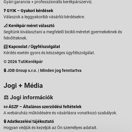
Gyári garancia + professzionális kerékpárszerviz.
❓
GYIK – Gyakori kérdések
Válaszok a leggyakoribb vásárlói kérdésekre.
📐
Kerékpár méret választó
Segítünk kiválasztani a megfelelő bicikli méretet gyermekeknek és
felnőtteknek.
📨
Kapcsolat / Ügyfélszolgálat
Kérdés esetén gyors és készséges ügyfélszolgálat.
© 2026 TutiKerékpár
🔒 JDB Group s.r.o. | Minden jog fenntartva
Jogi + Média
⚖️ Jogi információk
📜
ÁSZF – Általános szerződési feltételek
A webáruház működésére és vásárlásra vonatkozó szabályok.
🔒
Adatkezelési tájékoztató
Hogyan védjük és kezeljük az Ön személyes adatait.