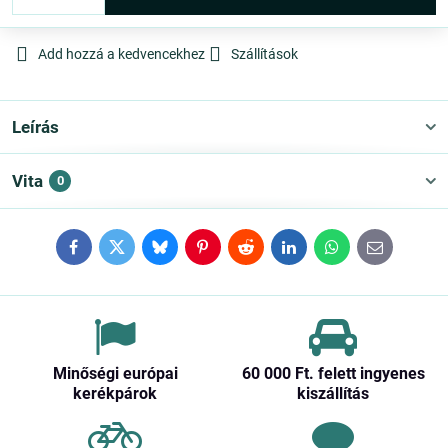
Add hozzá a kedvencekhez
Szállítások
Leírás
Vita
0
Facebook
Twitter
Bluesky
Pinterest
Reddit
LinkedIn
WhatsApp
E-
mail
Minőségi európai
60 000 Ft​. felett ingyenes
kerékpárok
kiszállítás