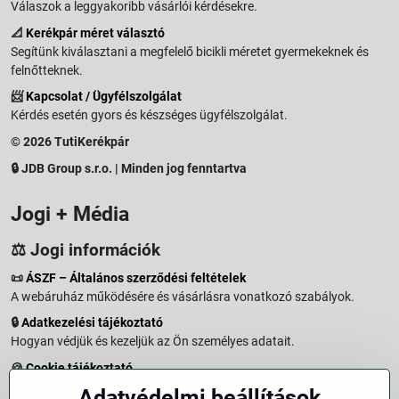
Válaszok a leggyakoribb vásárlói kérdésekre.
📐
Kerékpár méret választó
Segítünk kiválasztani a megfelelő bicikli méretet gyermekeknek és
felnőtteknek.
📨
Kapcsolat / Ügyfélszolgálat
Kérdés esetén gyors és készséges ügyfélszolgálat.
© 2026 TutiKerékpár
🔒 JDB Group s.r.o. | Minden jog fenntartva
Jogi + Média
⚖️ Jogi információk
📜
ÁSZF – Általános szerződési feltételek
A webáruház működésére és vásárlásra vonatkozó szabályok.
🔒
Adatkezelési tájékoztató
Hogyan védjük és kezeljük az Ön személyes adatait.
🍪
Cookie tájékoztató
A weboldalon használt sütikről és adatkezelésről.
Adatvédelmi beállítások