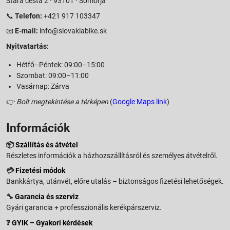
Stará cesta 2 · 93101 · Somorja
📞
Telefon:
+421 917 103347
📧
E-mail:
info@slovakiabike.sk
Nyitvatartás:
Hétfő–Péntek: 09:00–15:00
Szombat: 09:00–11:00
Vasárnap: Zárva
👉
Bolt megtekintése a térképen
(
Google Maps link
)
Információk
📦
Szállítás és átvétel
Részletes információk a házhozszállításról és személyes átvételről.
💳
Fizetési módok
Bankkártya, utánvét, előre utalás – biztonságos fizetési lehetőségek.
🔧
Garancia és szerviz
Gyári garancia + professzionális kerékpárszerviz.
❓
GYIK – Gyakori kérdések