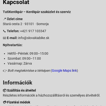
Kapcsolat
TutiKerékpár – Kerékpár szaküzlet és szerviz
📍
Üzlet címe
Stará cesta 2 · 93101 · Somorja
📞
Telefon:
+421 917 103347
📧
E-mail:
info@slovakiabike.sk
Nyitvatartás:
Hétfő–Péntek: 09:00–15:00
Szombat: 09:00–11:00
Vasárnap: Zárva
👉
Bolt megtekintése a térképen
(
Google Maps link
)
Információk
📦
Szállítás és átvétel
Részletes információk a házhozszállításról és személyes átvételről.
💳
Fizetési módok