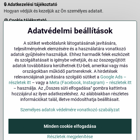
🔒
Adatkezelési tájékoztató
Hogyan védjük és kezeljük az Ön személyes adatait.
🍪
Cookie tájékoztató
A weboldalon használt sütikről és adatkezelésről.
Adatvédelmi beállítások
↩️
Elállási jog – 14 napos visszaküldés
Vásárlástól való elállás menete és feltételei.
A sütiket weboldalunk látogatásának javítására,
teljesítményének elemzésére és a használatára vonatkozó
↩️
Elállás a szerződéstől
adatok gyűjtésére használjuk. Ehhez harmadik felek eszközeit
és szolgáltatásait is igénybe vehetjük, és az összegyűjtött
🏢
Impresszum
adatok továbbításra kerülhetnek EU-beli, amerikai vagy más
Üzemeltetői adatok és jogi tudnivalók.
országokban működő partnereknek. A hirdetések
relevanciájának javítására szolgáló sütiket a
Google Ads –
🔐
Biztonság
részletek itt
– vagy a
Meta (Facebook, Instagram) – részletek itt
– használja. Az „Összes süti elfogadása" gombra kattintva
hozzájárul az ilyen adatkezeléshez. Az alábbiakban részletes
Facebook
Instagram
információkat talál, illetve módosíthatja beállításait.
Személyes adatok védelmére vonatkozó szabályzat
©
2026
Szerzői jog
Adatvédelmi beállítások
Minden cookie elfogadása
Személyes adatok védelmére vonatkozó szabályzat
A megrendelés állapota
Részletek megjelenítése
Alapján készült:
BiznisWeb.sk