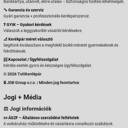
Bankkártya, utánvét, előre utalás – biztonságos fizetési lehetőségek.
🔧
Garancia és szerviz
Gyári garancia + professzionális kerékpárszerviz.
❓
GYIK – Gyakori kérdések
Válaszok a leggyakoribb vásárlói kérdésekre.
📐
Kerékpár méret választó
Segítünk kiválasztani a megfelelő bicikli méretet gyermekeknek és
felnőtteknek.
📨
Kapcsolat / Ügyfélszolgálat
Kérdés esetén gyors és készséges ügyfélszolgálat.
© 2026 TutiKerékpár
🔒 JDB Group s.r.o. | Minden jog fenntartva
Jogi + Média
⚖️ Jogi információk
📜
ÁSZF – Általános szerződési feltételek
A webáruház működésére és vásárlásra vonatkozó szabályok.