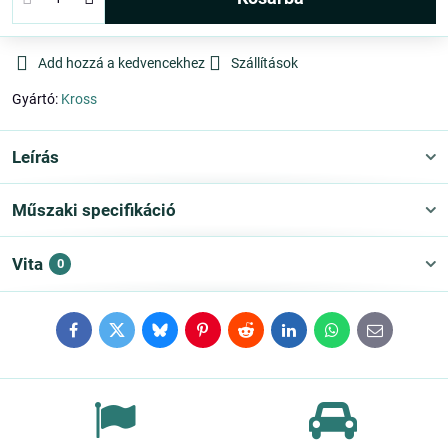
Add hozzá a kedvencekhez
Szállítások
Gyártó:
Kross
Leírás
Műszaki specifikáció
Vita
0
Facebook
Twitter
Bluesky
Pinterest
Reddit
LinkedIn
WhatsApp
E-
mail