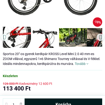
10%
Sportos 20"-os gyerek kerékpár KROSS Level Mini 2.0 40 mm-es
ZOOM villával, egyszerű 1×6 Shimano Tourney váltással és V-fékkel.
Ideális mindennapokra, kerékpárútra és murvára.
Tovább
Készleten
126 000 Ft
Kedvezmény
12 600 Ft
113 400 Ft
kosárba