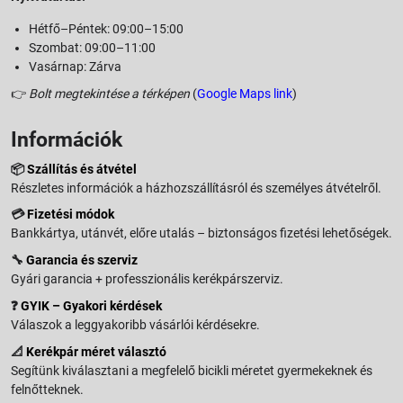
Hétfő–Péntek: 09:00–15:00
Szombat: 09:00–11:00
Vasárnap: Zárva
👉
Bolt megtekintése a térképen
(
Google Maps link
)
Információk
📦
Szállítás és átvétel
Részletes információk a házhozszállításról és személyes átvételről.
💳
Fizetési módok
Bankkártya, utánvét, előre utalás – biztonságos fizetési lehetőségek.
🔧
Garancia és szerviz
Gyári garancia + professzionális kerékpárszerviz.
❓
GYIK – Gyakori kérdések
Válaszok a leggyakoribb vásárlói kérdésekre.
📐
Kerékpár méret választó
Segítünk kiválasztani a megfelelő bicikli méretet gyermekeknek és
felnőtteknek.