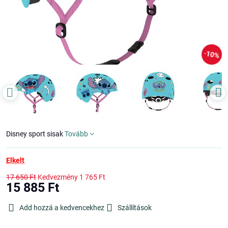
10%
Disney sport sisak
Tovább
Elkelt
17 650 Ft
Kedvezmény
1 765 Ft
15 885 Ft
Add hozzá a kedvencekhez
Szállítások