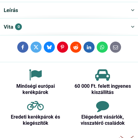
Leírás
Vita
0
Facebook
Twitter
Bluesky
Pinterest
Reddit
LinkedIn
WhatsApp
E-
mail
Minőségi európai
60 000 Ft​. felett ingyenes
kerékpárok
kiszállítás
Eredeti kerékpárok és
Elégedett vásárlók,
kiegészítők
visszatérő családok