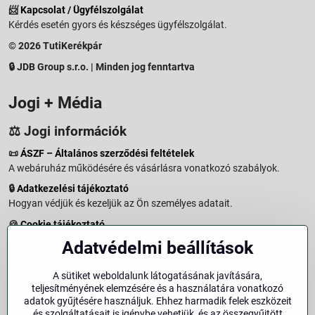
📨
Kapcsolat / Ügyfélszolgálat
Kérdés esetén gyors és készséges ügyfélszolgálat.
© 2026 TutiKerékpár
🔒 JDB Group s.r.o. | Minden jog fenntartva
Jogi + Média
⚖️ Jogi információk
📜
ÁSZF – Általános szerződési feltételek
A webáruház működésére és vásárlásra vonatkozó szabályok.
🔒
Adatkezelési tájékoztató
Hogyan védjük és kezeljük az Ön személyes adatait.
🍪
Cookie tájékoztató
A weboldalon használt sütikről és adatkezelésről.
Adatvédelmi beállítások
↩️
Elállási jog – 14 napos visszaküldés
Vásárlástól való elállás menete és feltételei.
A sütiket weboldalunk látogatásának javítására,
teljesítményének elemzésére és a használatára vonatkozó
↩️
Elállás a szerződéstől
adatok gyűjtésére használjuk. Ehhez harmadik felek eszközeit
és szolgáltatásait is igénybe vehetjük, és az összegyűjtött