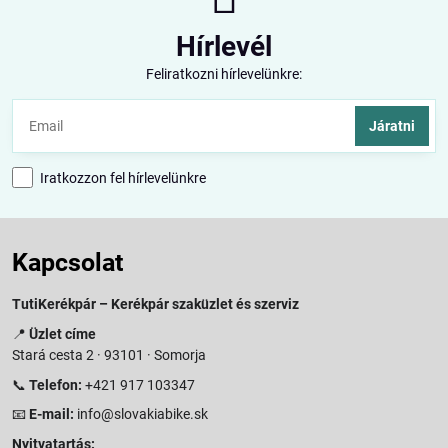
Hírlevél
Feliratkozni hírlevelünkre:
Járatni
Iratkozzon fel hírlevelünkre
Kapcsolat
TutiKerékpár – Kerékpár szaküzlet és szerviz
📍
Üzlet címe
Stará cesta 2 · 93101 · Somorja
📞
Telefon:
+421 917 103347
📧
E-mail:
info@slovakiabike.sk
Nyitvatartás: