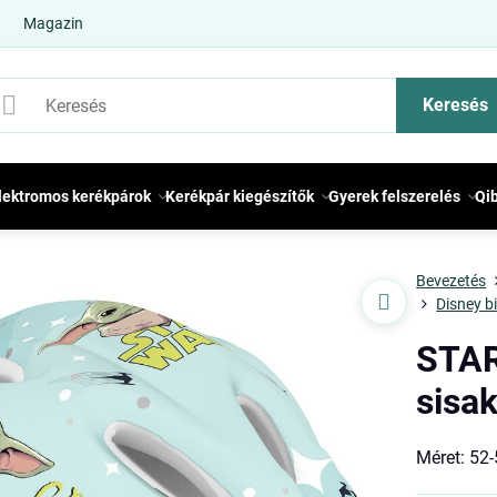
Magazin
Keresés
lektromos kerékpárok
Kerékpár kiegészítők
Gyerek felszerelés
Qi
Bevezetés
Disney bi
STA
sisa
Méret: 52