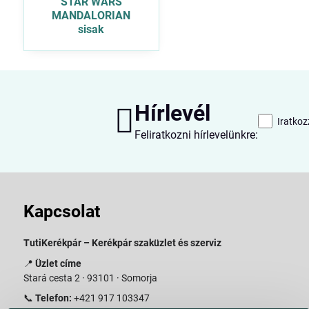
STAR WARS
MANDALORIAN
sisak
Hírlevél
Iratkoz
Feliratkozni hírlevelünkre:
Kapcsolat
TutiKerékpár – Kerékpár szaküzlet és szerviz
📍
Üzlet címe
Stará cesta 2 · 93101 · Somorja
📞
Telefon:
+421 917 103347