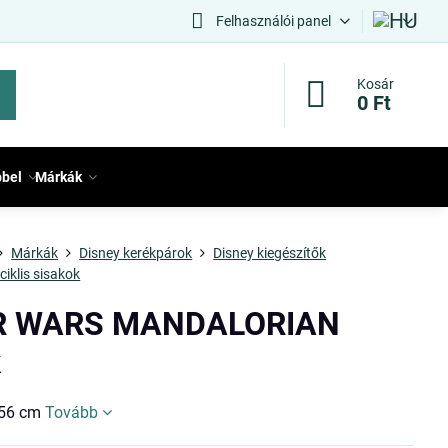
Felhasználói panel
Kosár
0 Ft
bbel
Márkák
Márkák
Disney kerékpárok
Disney kiegészítők
ciklis sisakok
R WARS MANDALORIAN
k
-56 cm
Tovább