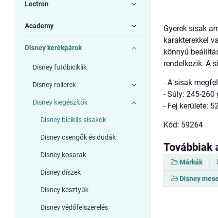
Lectron
Academy
Gyerek sisak am
karakterekkel v
Disney kerékpárok
könnyű beállítá
rendelkezik. A 
Disney futóbiciklik
- A sisak megf
Disney rollerek
- Súly: 245-260 
Disney kiegészítők
- Fej kerülete: 
Disney biciklis sisakok
Kód: 59264
Disney csengők és dudák
Továbbiak 
Disney kosarak
Márkák
Disney díszek
Disney mese
Disney kesztyűk
Disney védőfelszerelés