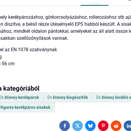
ely kerékpározáshoz, görkorcsolyázáshoz, rollerozáshoz stb aján
an díszítve, a belső része ütéselnyelő EPS habból készült. A sis
sához, mindkét oldalon pántokkal, amelyeket az áll alatt össze l
sisakban szellőzőnyílások vannak.
elel az EN 1078 szabványnak
g
52-56 cm
a kategóriából
Disney kerékpárok
Disney kiegészítők
Disney biciklis 
figurás kerékpáros sisakok
Facebook
Twitter
Bluesky
Pinterest
Reddit
L