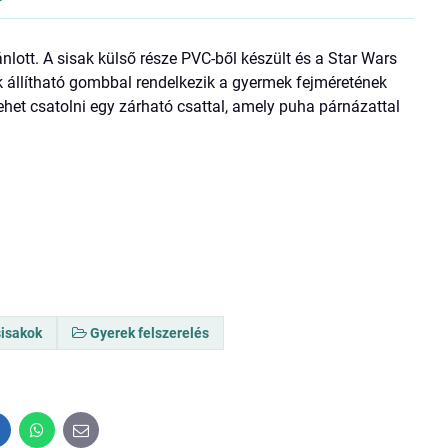
lott. A sisak külső része PVC-ből készült és a Star Wars
ak állítható gombbal rendelkezik a gyermek fejméretének
ehet csatolni egy zárható csattal, amely puha párnázattal
sisakok
Gyerek felszerelés
inkedIn
WhatsApp
E-