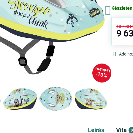
Készleten
10 700 F
9 63
Add ho
10 700 Ft
10%
Leírás
Vita
0