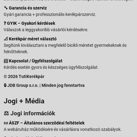
🔧
Garancia és szerviz
Gyári garancia + professzionális kerékpárszerviz.
❓
GYIK – Gyakori kérdések
Válaszok a leggyakoribb vásárlói kérdésekre.
📐
Kerékpár méret választó
Segítünk kiválasztani a megfelelő bicikli méretet gyermekeknek és
felnőtteknek.
📨
Kapcsolat / Ügyfélszolgálat
Kérdés esetén gyors és készséges ügyfélszolgálat.
© 2026 TutiKerékpár
🔒 JDB Group s.r.o. | Minden jog fenntartva
Jogi + Média
⚖️ Jogi információk
📜
ÁSZF – Általános szerződési feltételek
A webáruház működésére és vásárlásra vonatkozó szabályok.