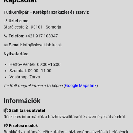
TutiKerékpár – Kerékpár szaküzlet és szerviz
📍
Üzlet címe
Stará cesta 2 · 93101 · Somorja
📞
Telefon:
+421 917 103347
📧
E-mail:
info@slovakiabike.sk
Nyitvatartás:
Hétfő–Péntek: 09:00–15:00
Szombat: 09:00–11:00
Vasárnap: Zárva
👉
Bolt megtekintése a térképen
(
Google Maps link
)
Információk
📦
Szállítás és átvétel
Részletes információk a házhozszállításról és személyes átvételről.
💳
Fizetési módok
Bankkártya, utánvét, előre utalás – biztonságos fizetési lehetőségek.