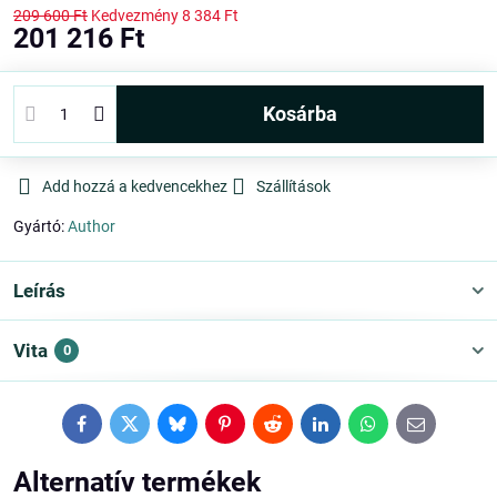
209 600 Ft
Kedvezmény
8 384 Ft
201 216 Ft
kosárba
Add hozzá a kedvencekhez
Szállítások
Gyártó:
Author
Leírás
Vita
0
Facebook
Twitter
Bluesky
Pinterest
Reddit
LinkedIn
WhatsApp
E-
mail
Alternatív termékek