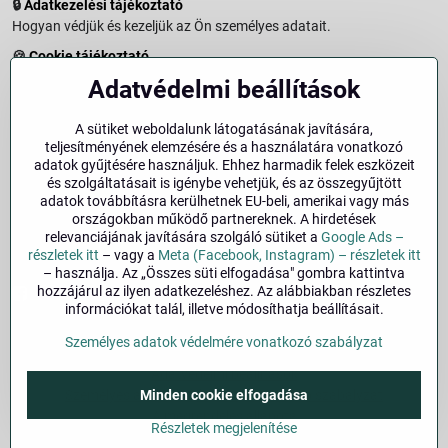
🔒
Adatkezelési tájékoztató
Hogyan védjük és kezeljük az Ön személyes adatait.
🍪
Cookie tájékoztató
A weboldalon használt sütikről és adatkezelésről.
Adatvédelmi beállítások
↩️
Elállási jog – 14 napos visszaküldés
Vásárlástól való elállás menete és feltételei.
A sütiket weboldalunk látogatásának javítására,
teljesítményének elemzésére és a használatára vonatkozó
↩️
Elállás a szerződéstől
adatok gyűjtésére használjuk. Ehhez harmadik felek eszközeit
és szolgáltatásait is igénybe vehetjük, és az összegyűjtött
🏢
Impresszum
adatok továbbításra kerülhetnek EU-beli, amerikai vagy más
Üzemeltetői adatok és jogi tudnivalók.
országokban működő partnereknek. A hirdetések
relevanciájának javítására szolgáló sütiket a
Google Ads –
🔐
Biztonság
részletek itt
– vagy a
Meta (Facebook, Instagram) – részletek itt
– használja. Az „Összes süti elfogadása" gombra kattintva
hozzájárul az ilyen adatkezeléshez. Az alábbiakban részletes
Facebook
Instagram
információkat talál, illetve módosíthatja beállításait.
Személyes adatok védelmére vonatkozó szabályzat
©
2026
Szerzői jog
Adatvédelmi beállítások
Személyes adatok védelmére vonatkozó szabályzat
Minden cookie elfogadása
A megrendelés állapota
Részletek megjelenítése
Alapján készült:
BiznisWeb.sk