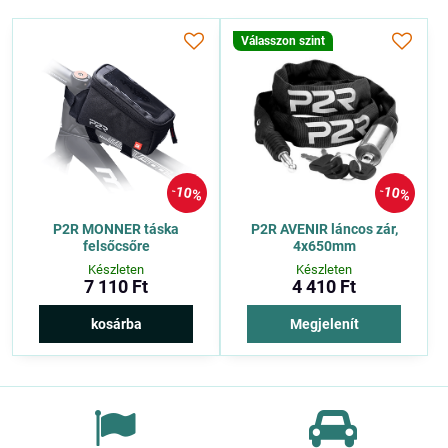
Válasszon szint
10%
10%
P2R MONNER táska
P2R AVENIR láncos zár,
felsőcsőre
4x650mm
Készleten
Készleten
7 110 Ft
4 410 Ft
kosárba
Megjelenít