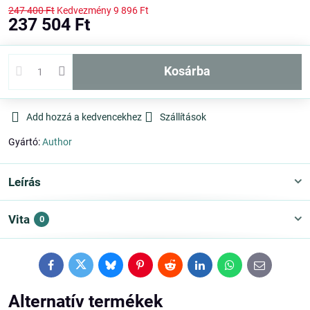
247 400 Ft
Kedvezmény
9 896 Ft
237 504 Ft
kosárba
Add hozzá a kedvencekhez
Szállítások
Gyártó:
Author
Leírás
Vita
0
Facebook
Twitter
Bluesky
Pinterest
Reddit
LinkedIn
WhatsApp
E-
mail
Alternatív termékek