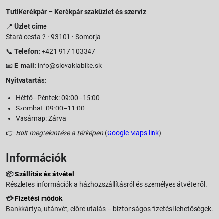
TutiKerékpár – Kerékpár szaküzlet és szerviz
📍
Üzlet címe
Stará cesta 2 · 93101 · Somorja
📞
Telefon:
+421 917 103347
📧
E-mail:
info@slovakiabike.sk
Nyitvatartás:
Hétfő–Péntek: 09:00–15:00
Szombat: 09:00–11:00
Vasárnap: Zárva
👉
Bolt megtekintése a térképen
(
Google Maps link
)
Információk
📦
Szállítás és átvétel
Részletes információk a házhozszállításról és személyes átvételről.
💳
Fizetési módok
Bankkártya, utánvét, előre utalás – biztonságos fizetési lehetőségek.