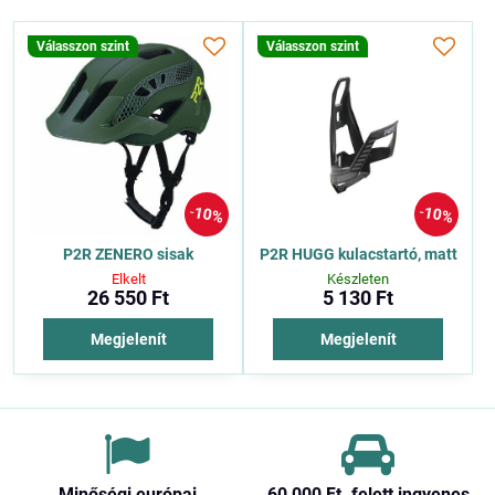
Válasszon szint
Válasszon szint
10%
10%
P2R ZENERO sisak
P2R HUGG kulacstartó, matt
Elkelt
Készleten
26 550 Ft
5 130 Ft
Megjelenít
Megjelenít
Minőségi európai
60 000 Ft​. felett ingyenes