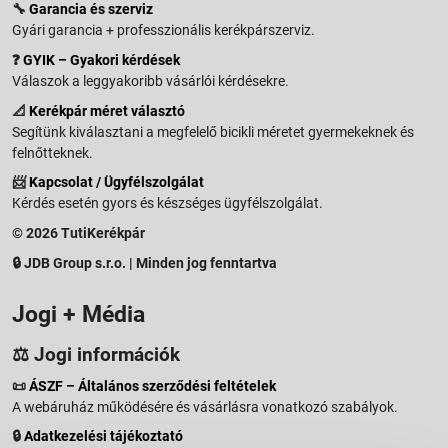
🔧
Garancia és szerviz
Gyári garancia + professzionális kerékpárszerviz.
❓
GYIK – Gyakori kérdések
Válaszok a leggyakoribb vásárlói kérdésekre.
📐
Kerékpár méret választó
Segítünk kiválasztani a megfelelő bicikli méretet gyermekeknek és
felnőtteknek.
📨
Kapcsolat / Ügyfélszolgálat
Kérdés esetén gyors és készséges ügyfélszolgálat.
© 2026 TutiKerékpár
🔒 JDB Group s.r.o. | Minden jog fenntartva
Jogi + Média
⚖️ Jogi információk
📜
ÁSZF – Általános szerződési feltételek
A webáruház működésére és vásárlásra vonatkozó szabályok.
🔒
Adatkezelési tájékoztató