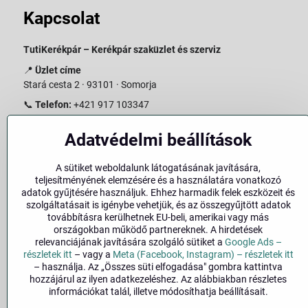
Kapcsolat
TutiKerékpár – Kerékpár szaküzlet és szerviz
📍
Üzlet címe
Stará cesta 2 · 93101 · Somorja
📞
Telefon:
+421 917 103347
📧
E-mail:
info@slovakiabike.sk
Adatvédelmi beállítások
Nyitvatartás:
A sütiket weboldalunk látogatásának javítására,
Hétfő–Péntek: 09:00–15:00
teljesítményének elemzésére és a használatára vonatkozó
Szombat: 09:00–11:00
adatok gyűjtésére használjuk. Ehhez harmadik felek eszközeit és
Vasárnap: Zárva
szolgáltatásait is igénybe vehetjük, és az összegyűjtött adatok
továbbításra kerülhetnek EU-beli, amerikai vagy más
👉
Bolt megtekintése a térképen
(
Google Maps link
)
országokban működő partnereknek. A hirdetések
relevanciájának javítására szolgáló sütiket a
Google Ads –
részletek itt
– vagy a
Meta (Facebook, Instagram) – részletek itt
– használja. Az „Összes süti elfogadása" gombra kattintva
hozzájárul az ilyen adatkezeléshez. Az alábbiakban részletes
információkat talál, illetve módosíthatja beállításait.