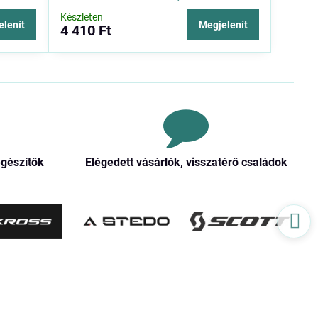
Készleten
elenít
Megjelenít
4 410 Ft
egészítők
Elégedett vásárlók, visszatérő családok