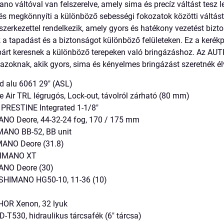
o váltóval van felszerelve, amely sima és precíz váltást tesz le
s megkönnyíti a különböző sebességi fokozatok közötti váltás
szerkezettel rendelkezik, amely gyors és hatékony vezetést bizt
 a tapadást és a biztonságot különböző felületeken. Ez a kerék
párt keresnek a különböző terepeken való bringázáshoz. Az AU
azoknak, akik gyors, sima és kényelmes bringázást szeretnék él
ed alu 6061 29" (ASL)
Air TRL légrugós, Lock-out, távolról zárható (80 mm)
PRESTINE Integrated 1-1/8"
NO Deore, 44-32-24 fog, 170 / 175 mm
ANO BB-52, BB unit
ANO Deore (31.8)
IMANO XT
NO Deore (30)
SHIMANO HG50-10, 11-36 (10)
OR Xenon, 32 lyuk
T530, hidraulikus tárcsafék (6" tárcsa)