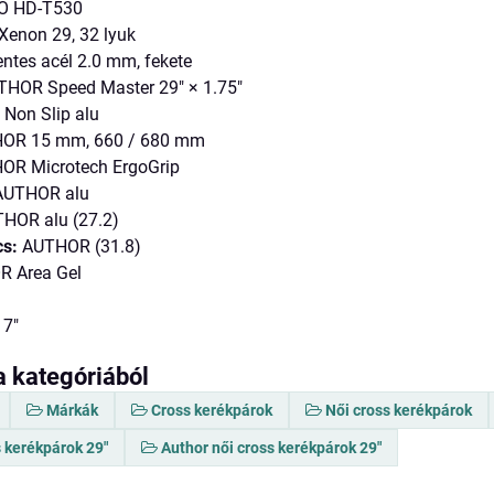
O HD-T530
enon 29, 32 lyuk
tes acél 2.0 mm, fekete
HOR Speed Master 29" × 1.75"
on Slip alu
OR 15 mm, 660 / 680 mm
R Microtech ErgoGrip
UTHOR alu
HOR alu (27.2)
cs:
AUTHOR (31.8)
 Area Gel
17"
a kategóriából
Márkák
Cross kerékpárok
Női cross kerékpárok
 kerékpárok 29"
Author női cross kerékpárok 29"