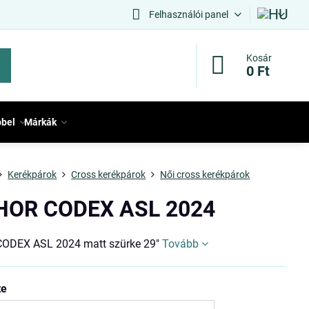
Felhasználói panel
Kosár
0 Ft
bbel
Márkák
Kerékpárok
Cross kerékpárok
Női cross kerékpárok
HOR CODEX ASL 2024
ODEX ASL 2024 matt szürke 29"
Tovább
te