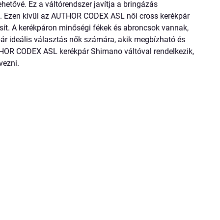
hetővé. Ez a váltórendszer javítja a bringázás
t. Ezen kívül az AUTHOR CODEX ASL női cross kerékpár
osít. A kerékpáron minőségi fékek és abroncsok vannak,
pár ideális választás nők számára, akik megbízható és
THOR CODEX ASL kerékpár Shimano váltóval rendelkezik,
vezni.