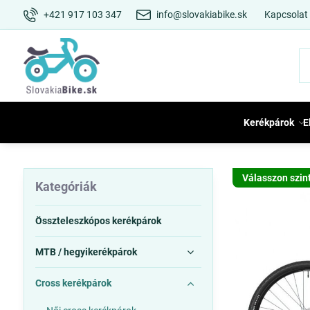
+421 917 103 347
info@slovakiabike.sk
Kapcsolat
Kerékpárok
E
Válasszon szin
Kategóriák
Összteleszkópos kerékpárok
MTB / hegyikerékpárok
Cross kerékpárok