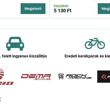
Készleten
Megjelenít
Megj
5 130 Ft
. felett ingyenes kiszállítás
Eredeti kerékpárok és ki
: