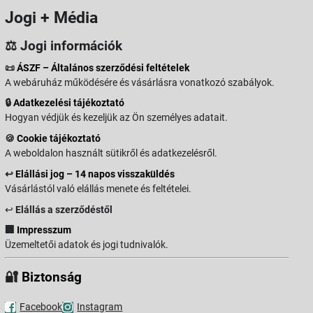
Jogi + Média
⚖️ Jogi információk
📜
ÁSZF – Általános szerződési feltételek
A webáruház működésére és vásárlásra vonatkozó szabályok.
🔒
Adatkezelési tájékoztató
Hogyan védjük és kezeljük az Ön személyes adatait.
🍪
Cookie tájékoztató
A weboldalon használt sütikről és adatkezelésről.
↩️
Elállási jog – 14 napos visszaküldés
Vásárlástól való elállás menete és feltételei.
↩️
Elállás a szerződéstől
🏢
Impresszum
Üzemeltetői adatok és jogi tudnivalók.
🔐
Biztonság
Facebook
Instagram