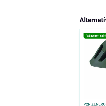
Alternat
Válasszon szin
P2R ZENERO 