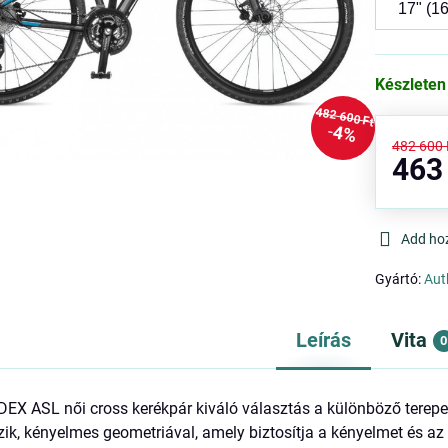
Készleten
482 600 Ft
4%
482 600 
463
Add ho
Gyártó:
Aut
Leírás
Vita
0
 ASL női cross kerékpár kiváló választás a különböző terepek
zik, kényelmes geometriával, amely biztosítja a kényelmet és a