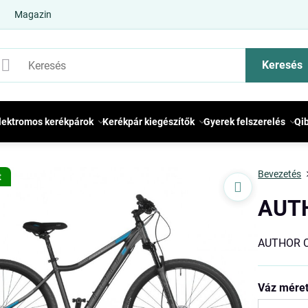
Magazin
Keresés
lektromos kerékpárok
Kerékpár kiegészítők
Gyerek felszerelés
Qi
Bevezetés
t
AUT
AUTHOR C
Váz mére