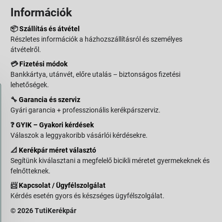
Információk
📦
Szállítás és átvétel
Részletes információk a házhozszállításról és személyes
átvételről.
💳
Fizetési módok
Bankkártya, utánvét, előre utalás – biztonságos fizetési
lehetőségek.
🔧
Garancia és szerviz
Gyári garancia + professzionális kerékpárszerviz.
❓
GYIK – Gyakori kérdések
Válaszok a leggyakoribb vásárlói kérdésekre.
📐
Kerékpár méret választó
Segítünk kiválasztani a megfelelő bicikli méretet gyermekeknek és
felnőtteknek.
📨
Kapcsolat / Ügyfélszolgálat
Kérdés esetén gyors és készséges ügyfélszolgálat.
© 2026 TutiKerékpár