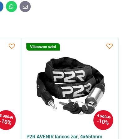
inkedIn
WhatsApp
E-
mail
Válasszon szint
5 700 Ft
4 900 Ft
10%
10%
P2R AVENIR láncos zár, 4x650mm