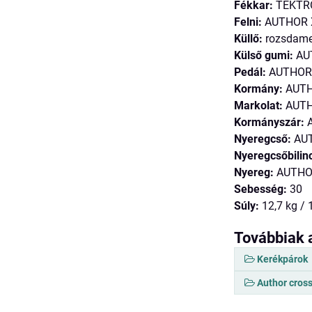
Fékkar:
TEKTR
Felni:
AUTHOR X
Küllő:
rozsdamen
Külső gumi:
AUT
Pedál:
AUTHOR N
Kormány:
AUTH
Markolat:
AUTHO
Kormányszár:
A
Nyeregcső:
AUT
Nyeregcsőbilin
Nyereg:
AUTHOR
Sebesség:
30
Súly:
12,7 kg / 
Továbbiak 
Kerékpárok
Author cross