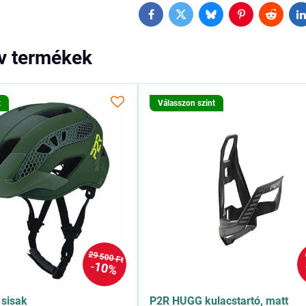
Facebook
Twitter
Bluesky
Pinterest
Reddit
L
ív termékek
t
Válasszon szint
29 500 Ft
10%
sisak
P2R HUGG kulacstartó, matt