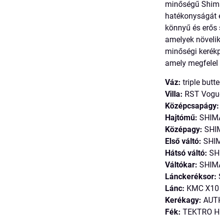
minőségű Shiman
hatékonyságát é
könnyű és erős 
amelyek növelik
minőségi kerék
amely megfelel 
Váz:
triple butt
Villa:
RST Vogue 
Középcsapágy:
Hajtómű:
SHIMA
Középagy:
SHIM
Első váltó:
SHIM
Hátsó váltó:
SH
Váltókar:
SHIMA
Lánckeréksor:
Lánc:
KMC X10
Kerékagy:
AUTH
Fék:
TEKTRO HD-