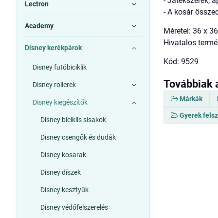
- Játékszerek, a
Lectron
- A kosár össze
Academy
Méretei: 36 x 3
Hivatalos termé
Disney kerékpárok
Kód: 9529
Disney futóbiciklik
Továbbiak 
Disney rollerek
Márkák
Disney kiegészítők
Gyerek fels
Disney biciklis sisakok
Disney csengők és dudák
Disney kosarak
Disney díszek
Disney kesztyűk
Disney védőfelszerelés