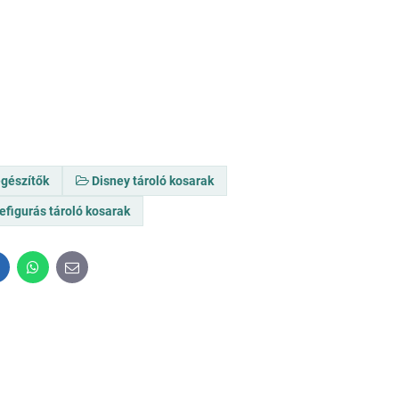
egészítők
Disney tároló kosarak
figurás tároló kosarak
inkedIn
WhatsApp
E-
mail