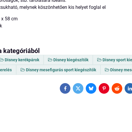
próságok, stb. tárolására ideális.
csukható, melynek köszönhetően kis helyet foglal el
6 x 58 cm
k
a kategóriából
Disney kerékpárok
Disney kiegészítők
Disney sport ki
zerelés
Disney mesefigurás sport kiegészítők
Disney mese
Facebook
Twitter
Bluesky
Pinterest
Reddit
L