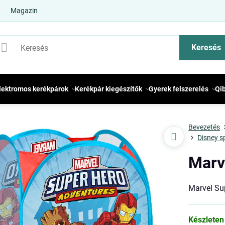
Magazin
Keresés
lektromos kerékpárok
Kerékpár kiegészítők
Gyerek felszerelés
Qi
Bevezetés
Disney s
Marv
Marvel Su
Készleten