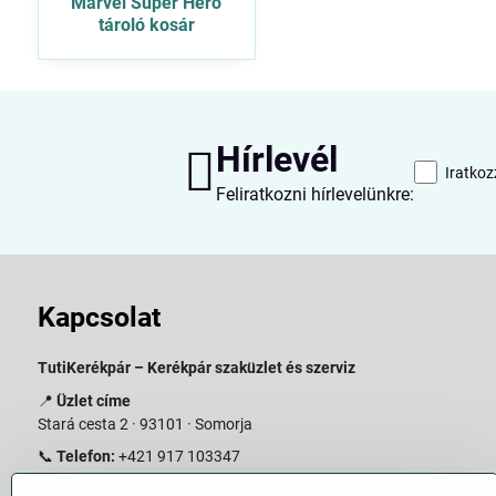
Marvel Super Hero
tároló kosár
Hírlevél
Iratkoz
Feliratkozni hírlevelünkre:
Kapcsolat
TutiKerékpár – Kerékpár szaküzlet és szerviz
📍
Üzlet címe
Stará cesta 2 · 93101 · Somorja
📞
Telefon:
+421 917 103347
📧
E-mail:
info@slovakiabike.sk