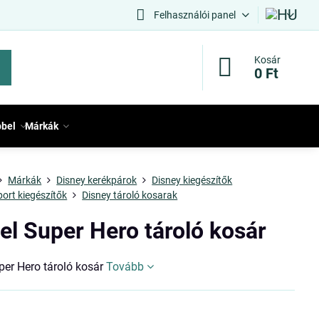
Felhasználói panel
Kosár
0 Ft
bbel
Márkák
Márkák
Disney kerékpárok
Disney kiegészítők
port kiegészítők
Disney tároló kosarak
el Super Hero tároló kosár
per Hero tároló kosár
Tovább