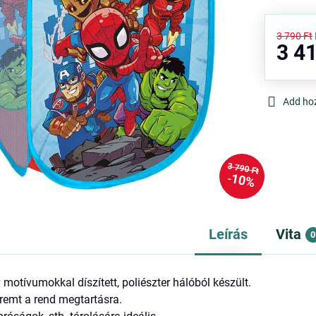
3 790 Ft
3 41
Add ho
3 790 Ft
10%
Leírás
Vita
0
 motívumokkal díszített, poliészter hálóból készült.
eremt a rend megtartásra.