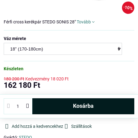
10%
Férfi cross kerékpár STEDO SONIS 28"
Tovább
Váz mérete
Készleten
180 200 Ft
Kedvezmény
18 020 Ft
162 180 Ft
kosárba
Add hozzá a kedvencekhez
Szállítások
Gyártó:
STEDO