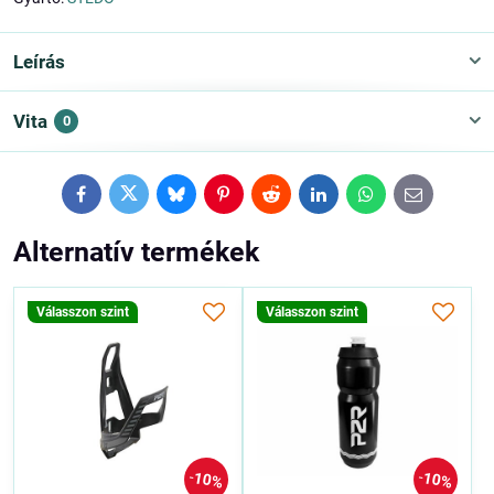
Leírás
Vita
0
Facebook
Twitter
Bluesky
Pinterest
Reddit
LinkedIn
WhatsApp
E-
mail
Alternatív termékek
Válasszon szint
Válasszon szint
10%
10%