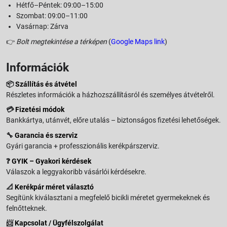
Hétfő–Péntek: 09:00–15:00
Szombat: 09:00–11:00
Vasárnap: Zárva
👉
Bolt megtekintése a térképen
(
Google Maps link
)
Információk
📦
Szállítás és átvétel
Részletes információk a házhozszállításról és személyes átvételről.
💳
Fizetési módok
Bankkártya, utánvét, előre utalás – biztonságos fizetési lehetőségek.
🔧
Garancia és szerviz
Gyári garancia + professzionális kerékpárszerviz.
❓
GYIK – Gyakori kérdések
Válaszok a leggyakoribb vásárlói kérdésekre.
📐
Kerékpár méret választó
Segítünk kiválasztani a megfelelő bicikli méretet gyermekeknek és
felnőtteknek.
📨
Kapcsolat / Ügyfélszolgálat