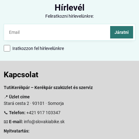
Hírlevél
Feliratkozni hírlevelünkre:
Járatni
Iratkozzon fel hírlevelünkre
Kapcsolat
TutiKerékpár – Kerékpár szaküzlet és szerviz
📍
Üzlet címe
Stará cesta 2 · 93101 · Somorja
📞
Telefon:
+421 917 103347
📧
E-mail:
info@slovakiabike.sk
Nyitvatartás: