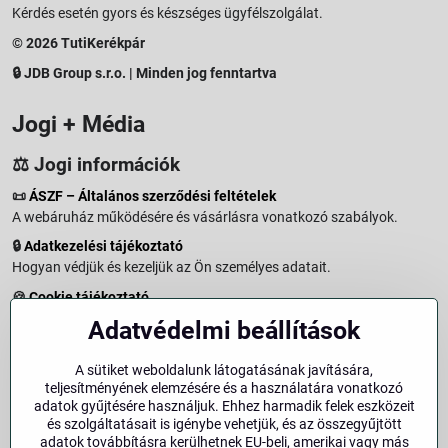
Kérdés esetén gyors és készséges ügyfélszolgálat.
© 2026 TutiKerékpár
🔒 JDB Group s.r.o. | Minden jog fenntartva
Jogi + Média
⚖️ Jogi információk
📜
ÁSZF – Általános szerződési feltételek
A webáruház működésére és vásárlásra vonatkozó szabályok.
🔒
Adatkezelési tájékoztató
Hogyan védjük és kezeljük az Ön személyes adatait.
🍪
Cookie tájékoztató
A weboldalon használt sütikről és adatkezelésről.
Adatvédelmi beállítások
↩️
Elállási jog – 14 napos visszaküldés
Vásárlástól való elállás menete és feltételei.
A sütiket weboldalunk látogatásának javítására,
teljesítményének elemzésére és a használatára vonatkozó
↩️
Elállás a szerződéstől
adatok gyűjtésére használjuk. Ehhez harmadik felek eszközeit
és szolgáltatásait is igénybe vehetjük, és az összegyűjtött
🏢
Impresszum
adatok továbbításra kerülhetnek EU-beli, amerikai vagy más