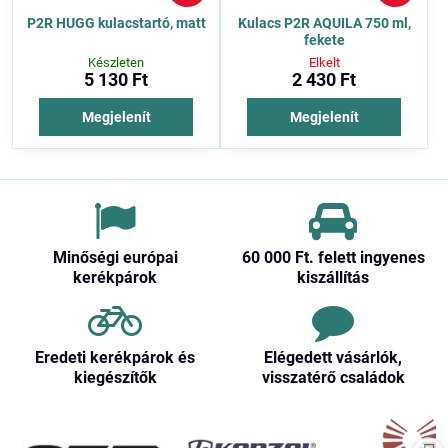
P2R HUGG kulacstartó, matt
Kulacs P2R AQUILA 750 ml,
fekete
Készleten
Elkelt
5 130 Ft
2 430 Ft
Megjelenít
Megjelenít
Minőségi európai
60 000 Ft​. felett ingyenes
kerékpárok
kiszállítás
Eredeti kerékpárok és
Elégedett vásárlók,
kiegészítők
visszatérő családok