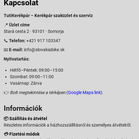
Kapcsolat
TutiKerékpár – Kerékpár szaküzlet és szerviz
📍
Üzlet címe
Stará cesta 2 · 93101 · Somorja
📞
Telefon:
+421 917 103347
📧
E-mail:
info@slovakiabike.sk
Nyitvatartás:
Hétfő–Péntek: 09:00–15:00
Szombat: 09:00–11:00
Vasárnap: Zárva
👉
Bolt megtekintése a térképen
(
Google Maps link
)
Információk
📦
Szállítás és átvétel
Részletes információk a házhozszállításról és személyes átvételről.
💳
Fizetési módok