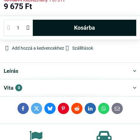
10 750 Ft
Kedvezmény
1 075 Ft
9 675 Ft
kosárba
Add hozzá a kedvencekhez
Szállítások
Leírás
Vita
0
Facebook
Twitter
Bluesky
Pinterest
Reddit
LinkedIn
WhatsApp
E-
mail