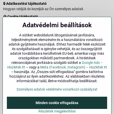
🔒
Adatkezelési tájékoztató
Hogyan védjük és kezeljük az Ön személyes adatait.
🍪
Cookie tájékoztató
A weboldalon használt sütikről és adatkezelésről.
Adatvédelmi beállítások
↩️
Elállási jog – 14 napos visszaküldés
Vásárlástól való elállás menete és feltételei.
A sütiket weboldalunk látogatásának javítására,
teljesítményének elemzésére és a használatára vonatkozó
↩️
Elállás a szerződéstől
adatok gyűjtésére használjuk. Ehhez harmadik felek eszközeit
és szolgáltatásait is igénybe vehetjük, és az összegyűjtött
🏢
Impresszum
adatok továbbításra kerülhetnek EU-beli, amerikai vagy más
Üzemeltetői adatok és jogi tudnivalók.
országokban működő partnereknek. A hirdetések
relevanciájának javítására szolgáló sütiket a
Google Ads –
🔐
Biztonság
részletek itt
– vagy a
Meta (Facebook, Instagram) – részletek itt
– használja. Az „Összes süti elfogadása" gombra kattintva
hozzájárul az ilyen adatkezeléshez. Az alábbiakban részletes
Facebook
Instagram
információkat talál, illetve módosíthatja beállításait.
Személyes adatok védelmére vonatkozó szabályzat
©
2026
Szerzői jog
Adatvédelmi beállítások
Minden cookie elfogadása
Személyes adatok védelmére vonatkozó szabályzat
A megrendelés állapota
Részletek megjelenítése
Alapján készült:
BiznisWeb.sk