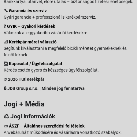
Bankkártya, utánvét, előre utalás – biztonságos fizetési lehetőségek.
🔧
Garancia és szerviz
Gyári garancia + professzionális kerékpárszerviz.
❓
GYIK – Gyakori kérdések
Válaszok a leggyakoribb vásárlói kérdésekre.
📐
Kerékpár méret választó
Segítünk kiválasztani a megfelelő bicikli méretet gyermekeknek és
felnőtteknek.
📨
Kapcsolat / Ügyfélszolgálat
Kérdés esetén gyors és készséges ügyfélszolgálat.
© 2026 TutiKerékpár
🔒 JDB Group s.r.o. | Minden jog fenntartva
Jogi + Média
⚖️ Jogi információk
📜
ÁSZF – Általános szerződési feltételek
A webáruház működésére és vásárlásra vonatkozó szabályok.