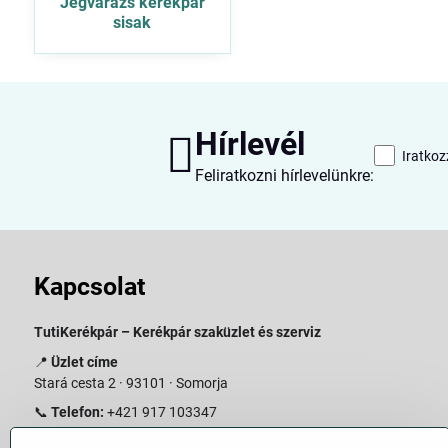
Jégvarázs kerékpár
sisak
Hírlevél
Iratkoz
Feliratkozni hírlevelünkre:
Kapcsolat
TutiKerékpár – Kerékpár szaküzlet és szerviz
📍
Üzlet címe
Stará cesta 2 · 93101 · Somorja
📞
Telefon:
+421 917 103347
📧
E-mail:
info@slovakiabike.sk