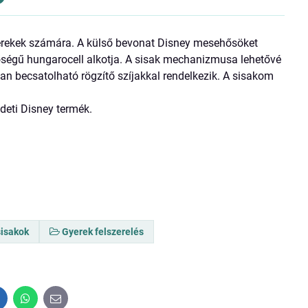
gyerekek számára. A külső bevonat Disney mesehősöket
őségű hungarocell alkotja. A sisak mechanizmusa lehetővé
jban becsatolható rögzítő szíjakkal rendelkezik. A sisakom
eti Disney termék.
sisakok
Gyerek felszerelés
inkedIn
WhatsApp
E-