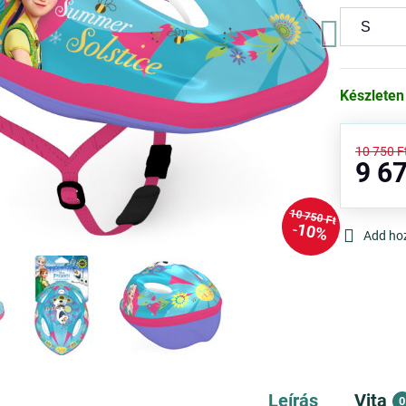
Készleten
10 750 F
9 67
10 750 Ft
10%
Add ho
Leírás
Vita
0