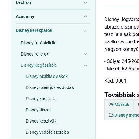
Lectron
Academy
Disney Jégvaráz
ábrázoló színes
Disney kerékpárok
teszi a sisak po
szellőzést bizto
Disney futóbiciklik
Nagyon könnyű 
Disney rollerek
- Súlya: 245-26
Disney kiegészítők
- Méret: 52-56 
Disney biciklis sisakok
Kód: 9001
Disney csengők és dudák
Továbbiak 
Disney kosarak
Márkák
Disney díszek
Disney mese
Disney kesztyűk
Disney védőfelszerelés