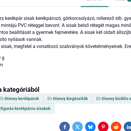
s kerékpár sisak kerékpározó, görkorcsolyázó, rollerező stb. 
 mintájú PVC réteggel bevont. A sisak belső rétegét magas min
ntos beállítását a gyermek fejméretére. A sisak két oldalt állszí
sító nyílások vannak.
sisak, megfelel a vonatkozó szabványok követelményeinek. Ered
0 g
cm
a kategóriából
Disney kerékpárok
Disney kiegészítők
Disney biciklis 
figurás kerékpáros sisakok
Facebook
Twitter
Bluesky
Pinterest
Reddit
L