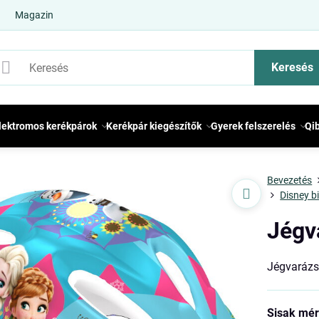
Magazin
Keresés
lektromos kerékpárok
Kerékpár kiegészítők
Gyerek felszerelés
Qi
Bevezetés
Disney bi
Jégv
Jégvarázs
Sisak mér