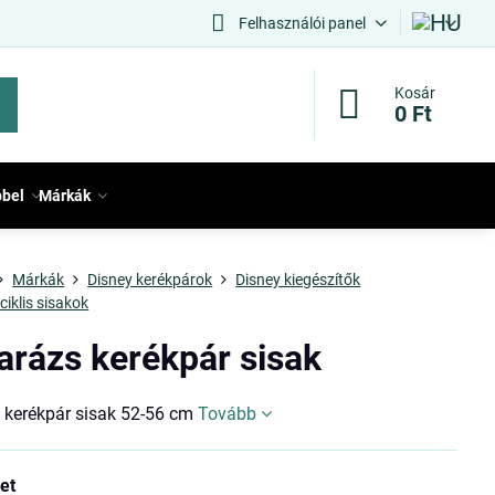
Felhasználói panel
Kosár
0 Ft
bbel
Márkák
Márkák
Disney kerékpárok
Disney kiegészítők
ciklis sisakok
arázs kerékpár sisak
 kerékpár sisak 52-56 cm
Tovább
et