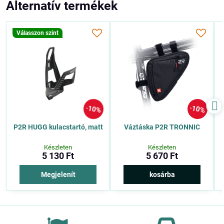
Alternatív termékek
Válasszon szint
10%
10%
P2R HUGG kulacstartó, matt
Váztáska P2R TRONNIC
Készleten
Készleten
5 130 Ft
5 670 Ft
Megjelenít
kosárba