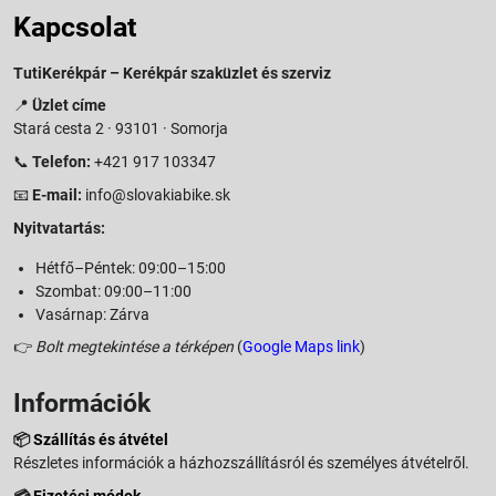
Kapcsolat
TutiKerékpár – Kerékpár szaküzlet és szerviz
📍
Üzlet címe
Stará cesta 2 · 93101 · Somorja
📞
Telefon:
+421 917 103347
📧
E-mail:
info@slovakiabike.sk
Nyitvatartás:
Hétfő–Péntek: 09:00–15:00
Szombat: 09:00–11:00
Vasárnap: Zárva
👉
Bolt megtekintése a térképen
(
Google Maps link
)
Információk
📦
Szállítás és átvétel
Részletes információk a házhozszállításról és személyes átvételről.
💳
Fizetési módok