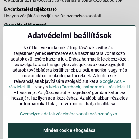
A webáruház működésére és vásárlásra vonatkozó szabályok.
🔒
Adatkezelési tájékoztató
Hogyan védjük és kezeljük az Ön személyes adatait.
🍪
Cookie tájékoztató
A weboldalon használt sütikről és adatkezelésről.
Adatvédelmi beállítások
↩️
Elállási jog – 14 napos visszaküldés
Vásárlástól való elállás menete és feltételei.
A sütiket weboldalunk látogatásának javítására,
teljesítményének elemzésére és a használatára vonatkozó
↩️
Elállás a szerződéstől
adatok gyűjtésére használjuk. Ehhez harmadik felek eszközeit
és szolgáltatásait is igénybe vehetjük, és az összegyűjtött
🏢
Impresszum
adatok továbbításra kerülhetnek EU-beli, amerikai vagy más
Üzemeltetői adatok és jogi tudnivalók.
országokban működő partnereknek. A hirdetések
relevanciájának javítására szolgáló sütiket a
Google Ads –
🔐
Biztonság
részletek itt
– vagy a
Meta (Facebook, Instagram) – részletek itt
– használja. Az „Összes süti elfogadása" gombra kattintva
hozzájárul az ilyen adatkezeléshez. Az alábbiakban részletes
Facebook
Instagram
információkat talál, illetve módosíthatja beállításait.
Személyes adatok védelmére vonatkozó szabályzat
©
2026
Szerzői jog
Adatvédelmi beállítások
Személyes adatok védelmére vonatkozó szabályzat
Minden cookie elfogadása
A megrendelés állapota