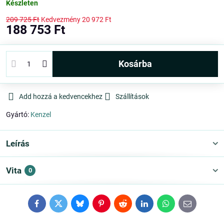
Készleten
209 725 Ft
Kedvezmény
20 972 Ft
188 753 Ft
kosárba
Add hozzá a kedvencekhez
Szállítások
Gyártó:
Kenzel
Leírás
Vita
0
Facebook
Twitter
Bluesky
Pinterest
Reddit
LinkedIn
WhatsApp
E-
mail