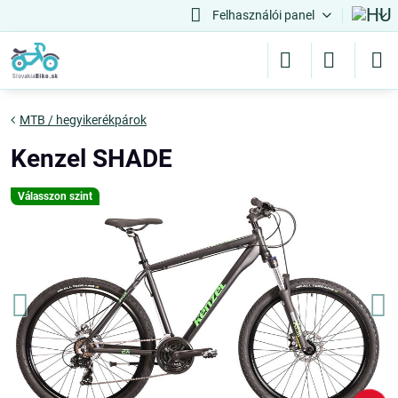
Felhasználói panel
MTB / hegyikerékpárok
Kenzel SHADE
Válasszon szint