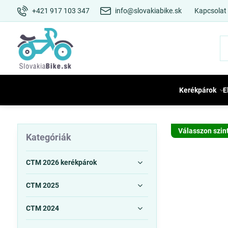
+421 917 103 347
info@slovakiabike.sk
Kapcsolat
Kerékpárok
E
Válasszon szin
Kategóriák
CTM 2026 kerékpárok
CTM 2025
CTM 2024