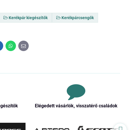
Kerékpár kiegészítők
Kerékpárcsengők
inkedIn
WhatsApp
E-
mail
egészítők
Elégedett vásárlók, visszatérő családok