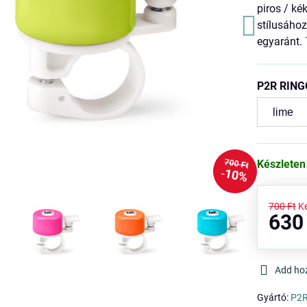
piros / ké
stílusához
egyaránt.
P2R RING
700 Ft
Készleten
10%
700 Ft
K
630
Add ho
Gyártó:
P2