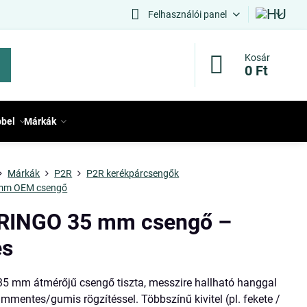
Felhasználói panel
Kosár
0 Ft
bbel
Márkák
Márkák
P2R
P2R kerékpárcsengők
mm OEM csengő
RINGO 35 mm csengő –
es
5 mm átmérőjű csengő tiszta, messzire hallható hanggal
mmentes/gumis rögzítéssel. Többszínű kivitel (pl. fekete /