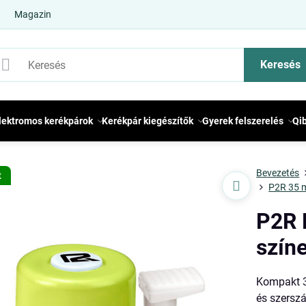
Magazin
Keresés
lektromos kerékpárok
Kerékpár kiegészítők
Gyerek felszerelés
Qi
Bevezetés
t
P2R 35 
P2R 
szín
Kompakt 3
és szerszá