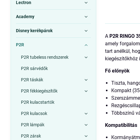
Lectron
Academy
Disney kerékpárok
A
P2R RINGO 
amely forgalomb
P2R
tart anélkül, h
P2R tubeless rendszerek
kiegészítőkhöz 
P2R sárvédők
Fő előnyök
P2R táskák
Tiszta, hango
Kompakt (35 
P2R fékkiegészítők
Szerszámment
P2R kulacstartók
Rezgéscsilla
Többszínű vá
P2R kulacsok
P2R lámpák
Kompatibilitás
P2R zárak
Kormányátmér