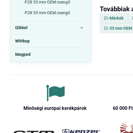
P2R 53 mm OEM csengő
Továbbiak 
P2R 55 mm OEM csengő
Márkák
Qibbel
35 mm OEM 
Wittkop
Magped
Minőségi európai kerékpárok
60 000 Ft​