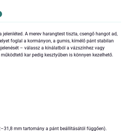
jelenléted. A merev harangtest tiszta, csengő hangot ad,
lyet foglal a kormányon, a gumis, kímélő pánt stabilan
gjelenését – válassz a kínálatból a vázszínhez vagy
 a működtető kar pedig kesztyűben is könnyen kezelhető.
–31,8 mm tartomány a pánt beállításától függően).