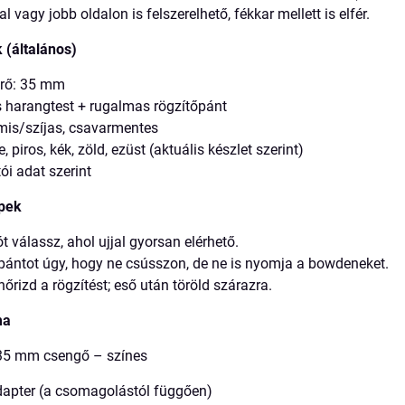
al vagy jobb oldalon is felszerelhető, fékkar mellett is elfér.
 (általános)
rő: 35 mm
s harangtest + rugalmas rögzítőpánt
mis/szíjas, csavarmentes
, piros, kék, zöld, ezüst (aktuális készlet szerint)
ói adat szerint
ppek
t válassz, ahol ujjal gyorsan elérhető.
ántot úgy, hogy ne csússzon, de ne is nyomja a bowdeneket.
nőrizd a rögzítést; eső után töröld szárazra.
ma
35 mm csengő – színes
dapter (a csomagolástól függően)