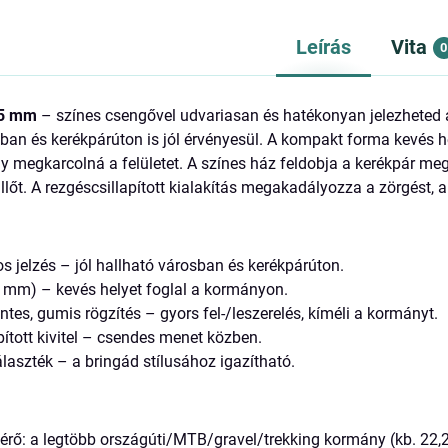
Leírás
Vita
0
35 mm
– színes csengővel udvariasan és hatékonyan jelezheted a 
an és kerékpárúton is jól érvényesül. A kompakt forma kevés he
ogy megkarcolná a felületet. A színes ház feldobja a kerékpár me
illőt. A rezgéscsillapított kialakítás megakadályozza a zörgést,
s jelzés – jól hallható városban és kerékpárúton.
mm) – kevés helyet foglal a kormányon.
es, gumis rögzítés – gyors fel-/leszerelés, kíméli a kormányt.
pított kivitel – csendes menet közben.
laszték – a bringád stílusához igazítható.
ő: a legtöbb országúti/MTB/gravel/trekking kormány (kb. 22,2