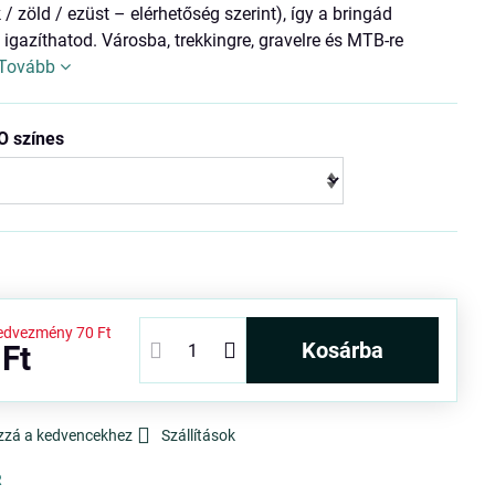
k / zöld / ezüst – elérhetőség szerint), így a bringád
 igazíthatod. Városba, trekkingre, gravelre és MTB-re
Tovább
O színes
edvezmény
70 Ft
kosárba
 Ft
zzá a kedvencekhez
Szállítások
R