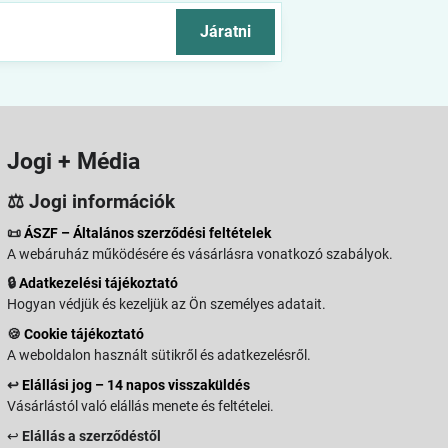
Járatni
Jogi + Média
⚖️ Jogi információk
📜
ÁSZF – Általános szerződési feltételek
A webáruház működésére és vásárlásra vonatkozó szabályok.
🔒
Adatkezelési tájékoztató
Hogyan védjük és kezeljük az Ön személyes adatait.
🍪
Cookie tájékoztató
A weboldalon használt sütikről és adatkezelésről.
↩️
Elállási jog – 14 napos visszaküldés
Vásárlástól való elállás menete és feltételei.
↩️
Elállás a szerződéstől