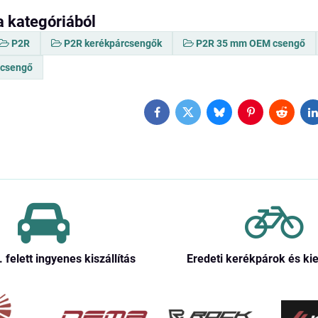
a kategóriából
P2R
P2R kerékpárcsengők
P2R 35 mm OEM csengő
csengő
Facebook
Twitter
Bluesky
Pinterest
Reddit
L
. felett ingyenes kiszállítás
Eredeti kerékpárok és ki