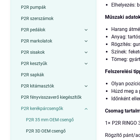
Elhelyezés: b
P2R pumpák
Műszaki adatok
P2R szerszámok
Harang átmé
P2R pedálok
Anyag: tartó
P2R markolatok
Rögzítés: gu
Színek: fekete
P2R sisakok
Tömeg: gyárt
P2R kesztyűk
Felszerelési ti
P2R sapkák
Olyan pozíció
P2R kitámasztók
Húzd meg a p
P2R fényvisszaverő kiegészítők
Időnként elle
P2R kerékpárcsengők
Csomag tartal
P2R 35 mm OEM csengő
1× P2R RINGO 
P2R 3D OEM csengő
Rögzítő pánt/a