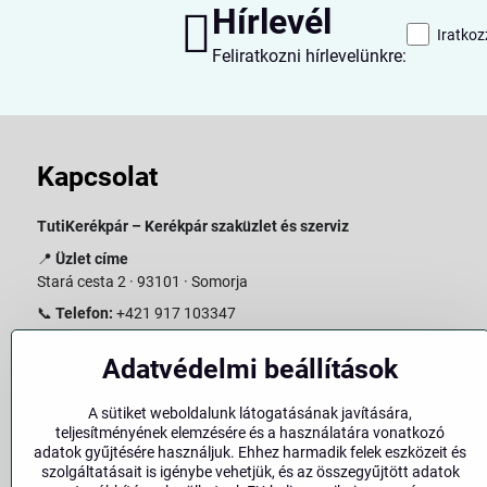
Hírlevél
Iratkoz
Feliratkozni hírlevelünkre:
Kapcsolat
TutiKerékpár – Kerékpár szaküzlet és szerviz
📍
Üzlet címe
Stará cesta 2 · 93101 · Somorja
📞
Telefon:
+421 917 103347
📧
E-mail:
info@slovakiabike.sk
Adatvédelmi beállítások
Nyitvatartás:
A sütiket weboldalunk látogatásának javítására,
Hétfő–Péntek: 09:00–15:00
teljesítményének elemzésére és a használatára vonatkozó
Szombat: 09:00–11:00
adatok gyűjtésére használjuk. Ehhez harmadik felek eszközeit és
Vasárnap: Zárva
szolgáltatásait is igénybe vehetjük, és az összegyűjtött adatok