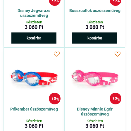
10%
10%
Disney Jégvarázs
Bosszúállók úszószemüveg
úszószemüveg
Készleten
Készleten
3 060 Ft
3 060 Ft
kosárba
kosárba
10%
10%
Pókember úszószemüveg
Disney Minnie Egér
úszószemüveg
Készleten
Készleten
3 060 Ft
3 060 Ft