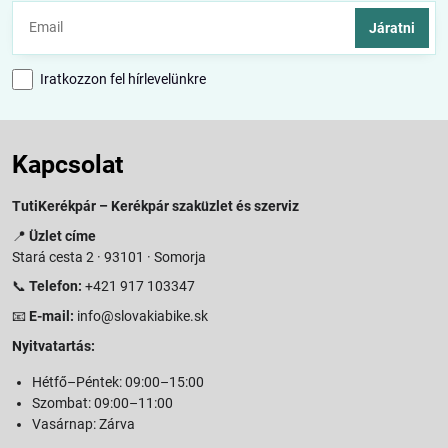
Járatni
Iratkozzon fel hírlevelünkre
Kapcsolat
TutiKerékpár – Kerékpár szaküzlet és szerviz
📍
Üzlet címe
Stará cesta 2 · 93101 · Somorja
📞
Telefon:
+421 917 103347
📧
E-mail:
info@slovakiabike.sk
Nyitvatartás:
Hétfő–Péntek: 09:00–15:00
Szombat: 09:00–11:00
Vasárnap: Zárva