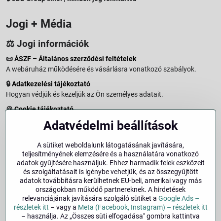
Jogi + Média
⚖️ Jogi információk
📜
ÁSZF – Általános szerződési feltételek
A webáruház működésére és vásárlásra vonatkozó szabályok.
🔒
Adatkezelési tájékoztató
Hogyan védjük és kezeljük az Ön személyes adatait.
🍪
Cookie tájékoztató
A weboldalon használt sütikről és adatkezelésről.
Adatvédelmi beállítások
↩️
Elállási jog – 14 napos visszaküldés
Vásárlástól való elállás menete és feltételei.
A sütiket weboldalunk látogatásának javítására,
teljesítményének elemzésére és a használatára vonatkozó
↩️
Elállás a szerződéstől
adatok gyűjtésére használjuk. Ehhez harmadik felek eszközeit
és szolgáltatásait is igénybe vehetjük, és az összegyűjtött
🏢
Impresszum
adatok továbbításra kerülhetnek EU-beli, amerikai vagy más
Üzemeltetői adatok és jogi tudnivalók.
országokban működő partnereknek. A hirdetések
relevanciájának javítására szolgáló sütiket a
Google Ads –
🔐
Biztonság
részletek itt
– vagy a
Meta (Facebook, Instagram) – részletek itt
– használja. Az „Összes süti elfogadása" gombra kattintva