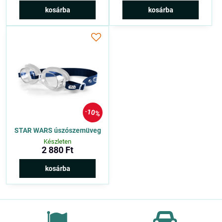
kosárba
kosárba
10%
STAR WARS úszószemüveg
Készleten
2 880 Ft
kosárba