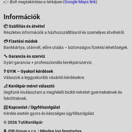
👉
Bolt megtekintése a térképen
(
Google Maps link
)
Információk
📦
Szállítás és átvétel
Részletes információk a házhozszállításról és személyes átvételről.
💳
Fizetési módok
Bankkártya, utánvét, előre utalás – biztonságos fizetési lehetőségek.
🔧
Garancia és szerviz
Gyári garancia + professzionális kerékpárszerviz.
❓
GYIK – Gyakori kérdések
Válaszok a leggyakoribb vásárlói kérdésekre.
📐
Kerékpár méret választó
Segítünk kiválasztani a megfelelő bicikli méretet gyermekeknek és
felnőtteknek.
📨
Kapcsolat / Ügyfélszolgálat
Kérdés esetén gyors és készséges ügyfélszolgálat.
© 2026 TutiKerékpár
🔒 JDB Group s.r.o. | Minden jog fenntartva