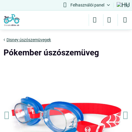
Felhasználói panel
Disney úszószemüvegek
Pókember úszószemüveg