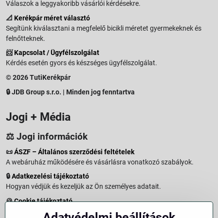
Válaszok a leggyakoribb vásárlói kérdésekre.
📐
Kerékpár méret választó
Segítünk kiválasztani a megfelelő bicikli méretet gyermekeknek és
felnőtteknek.
📨
Kapcsolat / Ügyfélszolgálat
Kérdés esetén gyors és készséges ügyfélszolgálat.
© 2026 TutiKerékpár
🔒 JDB Group s.r.o. | Minden jog fenntartva
Jogi + Média
⚖️ Jogi információk
📜
ÁSZF – Általános szerződési feltételek
A webáruház működésére és vásárlásra vonatkozó szabályok.
🔒
Adatkezelési tájékoztató
Hogyan védjük és kezeljük az Ön személyes adatait.
🍪
Cookie tájékoztató
A weboldalon használt sütikről és adatkezelésről.
Adatvédelmi beállítások