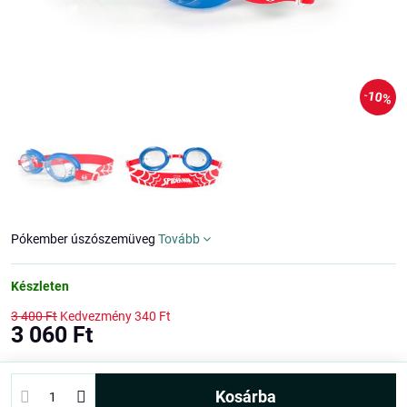
10%
Pókember úszószemüveg
Tovább
Készleten
3 400 Ft
Kedvezmény
340 Ft
3 060 Ft
kosárba