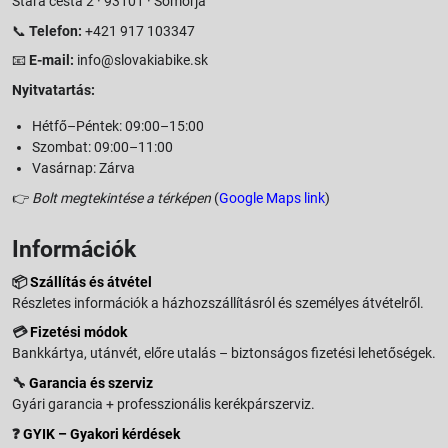
Stará cesta 2 · 93101 · Somorja
📞
Telefon:
+421 917 103347
📧
E-mail:
info@slovakiabike.sk
Nyitvatartás:
Hétfő–Péntek: 09:00–15:00
Szombat: 09:00–11:00
Vasárnap: Zárva
👉
Bolt megtekintése a térképen
(
Google Maps link
)
Információk
📦
Szállítás és átvétel
Részletes információk a házhozszállításról és személyes átvételről.
💳
Fizetési módok
Bankkártya, utánvét, előre utalás – biztonságos fizetési lehetőségek.
🔧
Garancia és szerviz
Gyári garancia + professzionális kerékpárszerviz.
❓
GYIK – Gyakori kérdések