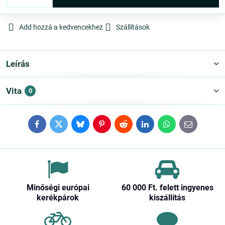
Add hozzá a kedvencekhez
Szállítások
Leírás
Vita
0
Facebook
Twitter
Bluesky
Pinterest
Reddit
LinkedIn
WhatsApp
E-
mail
Minőségi európai
60 000 Ft​. felett ingyenes
kerékpárok
kiszállítás