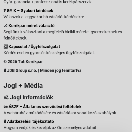
Gyári garancia + professzionális kerékpárszerviz.
❓
GYIK – Gyakori kérdések
Válaszok a leggyakoribb vásárlói kérdésekre.
📐
Kerékpár méret választó
Segítünk kiválasztani a megfelelő bicikli méretet gyermekeknek és
felnőtteknek.
📨
Kapcsolat / Ügyfélszolgálat
Kérdés esetén gyors és készséges ügyfélszolgálat.
© 2026 TutiKerékpár
🔒 JDB Group s.r.o. | Minden jog fenntartva
Jogi + Média
⚖️ Jogi információk
📜
ÁSZF – Általános szerződési feltételek
A webáruház működésére és vásárlásra vonatkozó szabályok.
🔒
Adatkezelési tájékoztató
Hogyan védjük és kezeljük az Ön személyes adatait.