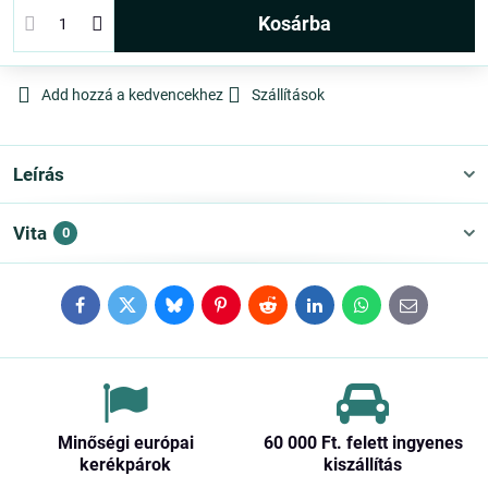
kosárba
Add hozzá a kedvencekhez
Szállítások
Leírás
Vita
0
Facebook
Twitter
Bluesky
Pinterest
Reddit
LinkedIn
WhatsApp
E-
mail
Minőségi európai
60 000 Ft​. felett ingyenes
kerékpárok
kiszállítás