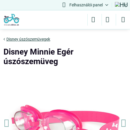
Felhasználói panel
Disney úszószemüvegek
Disney Minnie Egér
úszószemüveg