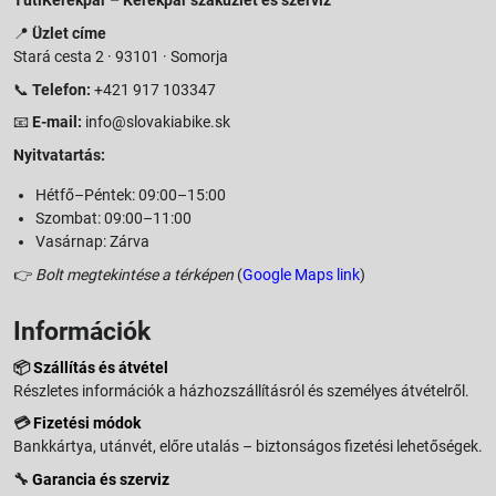
TutiKerékpár – Kerékpár szaküzlet és szerviz
📍
Üzlet címe
Stará cesta 2 · 93101 · Somorja
📞
Telefon:
+421 917 103347
📧
E-mail:
info@slovakiabike.sk
Nyitvatartás:
Hétfő–Péntek: 09:00–15:00
Szombat: 09:00–11:00
Vasárnap: Zárva
👉
Bolt megtekintése a térképen
(
Google Maps link
)
Információk
📦
Szállítás és átvétel
Részletes információk a házhozszállításról és személyes átvételről.
💳
Fizetési módok
Bankkártya, utánvét, előre utalás – biztonságos fizetési lehetőségek.
🔧
Garancia és szerviz