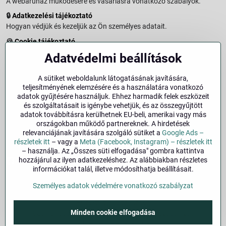
A webáruház működésére és vásárlásra vonatkozó szabályok.
🔒
Adatkezelési tájékoztató
Hogyan védjük és kezeljük az Ön személyes adatait.
🍪
Cookie tájékoztató
A weboldalon használt sütikről és adatkezelésről.
Adatvédelmi beállítások
↩️
Elállási jog – 14 napos visszaküldés
Vásárlástól való elállás menete és feltételei.
A sütiket weboldalunk látogatásának javítására,
teljesítményének elemzésére és a használatára vonatkozó
↩️
Elállás a szerződéstől
adatok gyűjtésére használjuk. Ehhez harmadik felek eszközeit
és szolgáltatásait is igénybe vehetjük, és az összegyűjtött
🏢
Impresszum
adatok továbbításra kerülhetnek EU-beli, amerikai vagy más
Üzemeltetői adatok és jogi tudnivalók.
országokban működő partnereknek. A hirdetések
relevanciájának javítására szolgáló sütiket a
Google Ads –
🔐
Biztonság
részletek itt
– vagy a
Meta (Facebook, Instagram) – részletek itt
– használja. Az „Összes süti elfogadása" gombra kattintva
hozzájárul az ilyen adatkezeléshez. Az alábbiakban részletes
Facebook
Instagram
információkat talál, illetve módosíthatja beállításait.
Személyes adatok védelmére vonatkozó szabályzat
©
2026
Szerzői jog
Adatvédelmi beállítások
Minden cookie elfogadása
Személyes adatok védelmére vonatkozó szabályzat
A megrendelés állapota