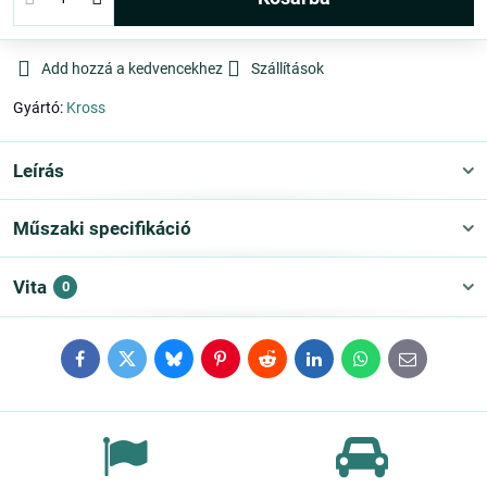
Add hozzá a kedvencekhez
Szállítások
Gyártó:
Kross
Leírás
Műszaki specifikáció
Vita
0
Facebook
Twitter
Bluesky
Pinterest
Reddit
LinkedIn
WhatsApp
E-
mail