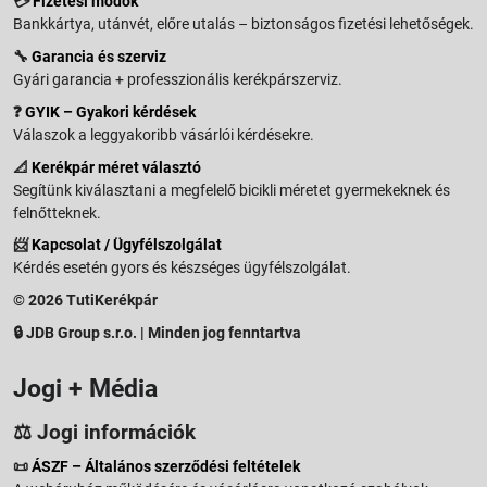
💳
Fizetési módok
Bankkártya, utánvét, előre utalás – biztonságos fizetési lehetőségek.
🔧
Garancia és szerviz
Gyári garancia + professzionális kerékpárszerviz.
❓
GYIK – Gyakori kérdések
Válaszok a leggyakoribb vásárlói kérdésekre.
📐
Kerékpár méret választó
Segítünk kiválasztani a megfelelő bicikli méretet gyermekeknek és
felnőtteknek.
📨
Kapcsolat / Ügyfélszolgálat
Kérdés esetén gyors és készséges ügyfélszolgálat.
© 2026 TutiKerékpár
🔒 JDB Group s.r.o. | Minden jog fenntartva
Jogi + Média
⚖️ Jogi információk
📜
ÁSZF – Általános szerződési feltételek