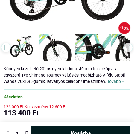
10%
Könnyen kezelhető 20"-os gyerek bringa: 40 mm teleszkópvilla,
egyszerű 1×6 Shimano Tourney váltás és megbízható V-fék. Stabil
Wanda 20×1,95 gumik, látványos celadon/lime színben.
Tovább
Készleten
126 000 Ft
Kedvezmény
12 600 Ft
113 400 Ft
kosárba