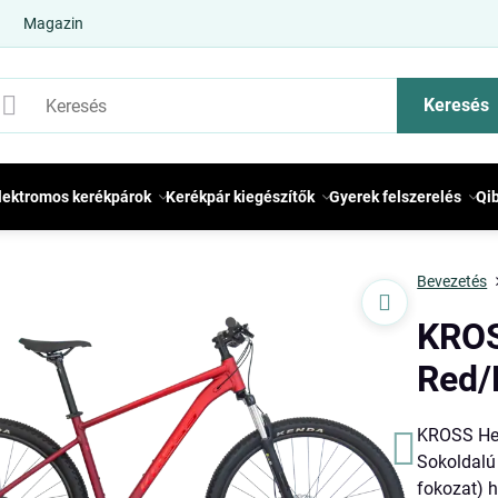
Magazin
Keresés
lektromos kerékpárok
Kerékpár kiegészítők
Gyerek felszerelés
Qi
Bevezetés
KROS
Red/
KROSS Hex
Sokoldalú
fokozat) 