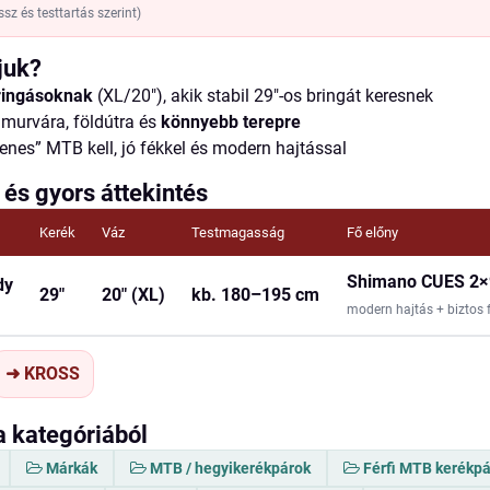
sz és testtartás szerint)
juk?
ingásoknak
(XL/20"), akik stabil 29"-os bringát keresnek
 murvára, földútra és
könnyebb terepre
nes” MTB kell, jó fékkel és modern hajtással
 és gyors áttekintés
Kerék
Váz
Testmagasság
Fő előny
Shimano CUES 2×
dy
29"
20" (XL)
kb. 180–195 cm
modern hajtás + biztos 
➜ KROSS
a kategóriából
Márkák
MTB / hegyikerékpárok
Férfi MTB kerékp