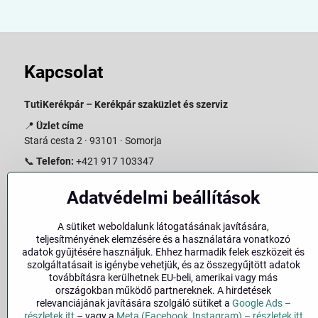
Kapcsolat
TutiKerékpár – Kerékpár szaküzlet és szerviz
📍
Üzlet címe
Stará cesta 2 · 93101 · Somorja
📞
Telefon:
+421 917 103347
📧
E-mail:
info@slovakiabike.sk
Adatvédelmi beállítások
Nyitvatartás:
A sütiket weboldalunk látogatásának javítására,
Hétfő–Péntek: 09:00–15:00
teljesítményének elemzésére és a használatára vonatkozó
Szombat: 09:00–11:00
adatok gyűjtésére használjuk. Ehhez harmadik felek eszközeit és
Vasárnap: Zárva
szolgáltatásait is igénybe vehetjük, és az összegyűjtött adatok
továbbításra kerülhetnek EU-beli, amerikai vagy más
👉
Bolt megtekintése a térképen
(
Google Maps link
)
országokban működő partnereknek. A hirdetések
relevanciájának javítására szolgáló sütiket a
Google Ads –
részletek itt
– vagy a
Meta (Facebook, Instagram) – részletek itt