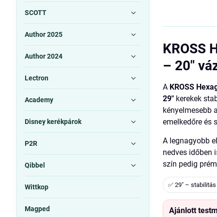
SCOTT
Author 2025
KROSS H
Author 2024
– 20" vá
Lectron
A
KROSS Hexag
29"
kerekek stab
Academy
kényelmesebb a
emelkedőre és sí
Disney kerékpárok
A legnagyobb e
P2R
nedves időben i
szín pedig prém
Qibbel
✅ 29" – stabilitás
Wittkop
Magped
Ajánlott test