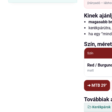
(irányadó – lábhos
Kinek ajánl
magasabb br
kerékpárútra,
ha egy “minde
Szín, méret
Szín
Red / Burgun
matt
➜ MTB 29"
Továbbiak 
Kerékpárok