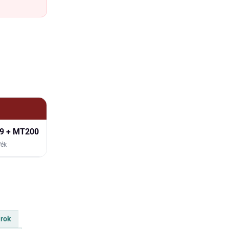
9 + MT200
fék
árok