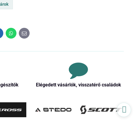
párok
inkedIn
WhatsApp
E-
mail
egészítők
Elégedett vásárlók, visszatérő családok