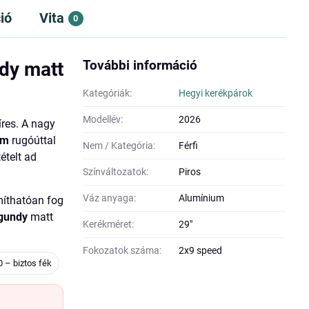
ió
Vita
0
További információ
dy matt
Kategóriák:
Hegyi kerékpárok
Modellév:
2026
res. A nagy
mm
rugóúttal
Nem / Kategória:
Férfi
ételt ad
Színváltozatok:
Piros
Váz anyaga:
Alumínium
íthatóan fog
rgundy
matt
Kerékméret:
29"
Fokozatok száma:
2x9 speed
 – biztos fék