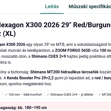
Leírás
Műszaki specifikác
exagon X300 2026 29" Red/Burgun
z (XL)
on X300 2026
egy olyan 29"-os MTB, ami a sokoldalúságáról hí
ilak murván és kerékpárúton, a
ZOOM FORGO 565D
villa
100 
 rosszabb úton, a
Shimano CUES 2×9
hajtás pedig praktikus átt
kra is.
lőny a biztonság:
Shimano MT200 hidraulikus tárcsafék
kiszám
s. A
Kenda Booster Pro 29×2,2
gumi jó tapadást ad, a
red / bu
ium, sportos megjelenést hoz.
✅ 100 mm – több komfort
✅ Shimano CUES 2×9 – jó áttétel
✅ MT200
magasság:
kb. 180–195 cm