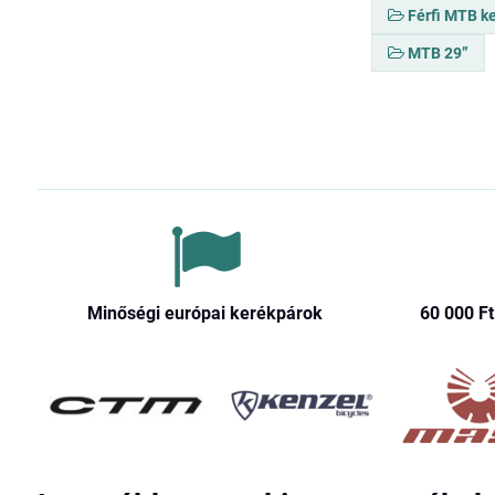
Férfi MTB k
MTB 29”
Minőségi európai kerékpárok
60 000 Ft​