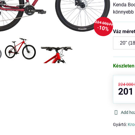
Kenda Boos
könnyebb t
224 000 Ft
10%
Váz mére
Készleten
224 000 
201
Add ho
Gyártó:
Kro