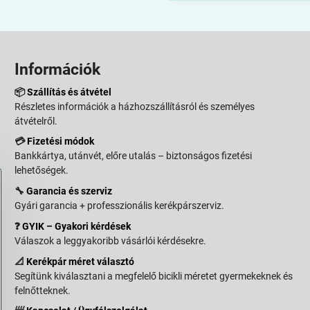
Információk
📦
Szállítás és átvétel
Részletes információk a házhozszállításról és személyes
átvételről.
💳
Fizetési módok
Bankkártya, utánvét, előre utalás – biztonságos fizetési
lehetőségek.
🔧
Garancia és szerviz
Gyári garancia + professzionális kerékpárszerviz.
❓
GYIK – Gyakori kérdések
Válaszok a leggyakoribb vásárlói kérdésekre.
📐
Kerékpár méret választó
Segítünk kiválasztani a megfelelő bicikli méretet gyermekeknek és
felnőtteknek.