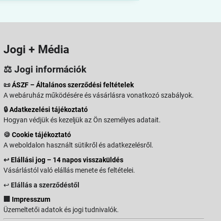
Jogi + Média
⚖️ Jogi információk
📜
ÁSZF – Általános szerződési feltételek
A webáruház működésére és vásárlásra vonatkozó szabályok.
🔒
Adatkezelési tájékoztató
Hogyan védjük és kezeljük az Ön személyes adatait.
🍪
Cookie tájékoztató
A weboldalon használt sütikről és adatkezelésről.
↩️
Elállási jog – 14 napos visszaküldés
Vásárlástól való elállás menete és feltételei.
↩️
Elállás a szerződéstől
🏢
Impresszum
Üzemeltetői adatok és jogi tudnivalók.