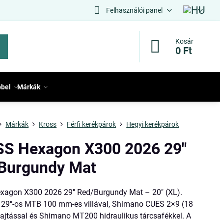
Felhasználói panel
Kosár
0 Ft
bbel
Márkák
Márkák
Kross
Férfi kerékpárok
Hegyi kerékpárok
S Hexagon X300 2026 29"
Burgundy Mat
agon X300 2026 29" Red/Burgundy Mat – 20" (XL).
 29"-os MTB 100 mm-es villával, Shimano CUES 2×9 (18
hajtással és Shimano MT200 hidraulikus tárcsafékkel. A