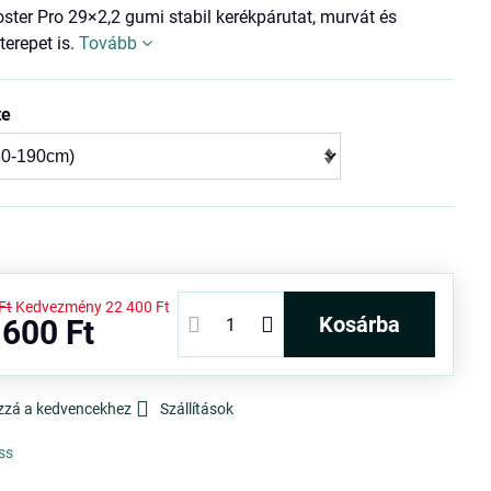
ter Pro 29×2,2 gumi stabil kerékpárutat, murvát és
erepet is.
Tovább
te
Ft
Kedvezmény
22 400 Ft
kosárba
 600 Ft
zzá a kedvencekhez
Szállítások
ss