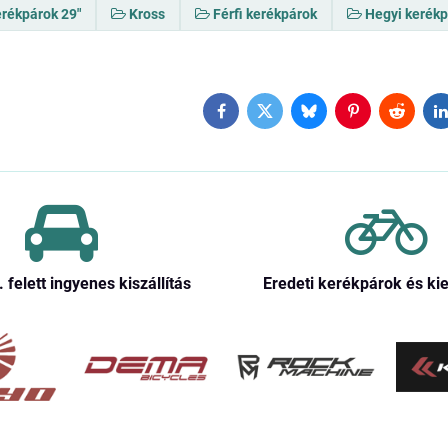
erékpárok 29"
Kross
Férfi kerékpárok
Hegyi kerék
Facebook
Twitter
Bluesky
Pinterest
Reddit
L
. felett ingyenes kiszállítás
Eredeti kerékpárok és ki