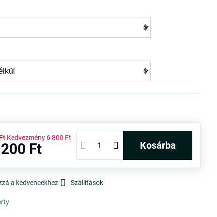
k
Ft
Kedvezmény
6 800 Ft
kosárba
 200 Ft
zzá a kedvencekhez
Szállítások
erty