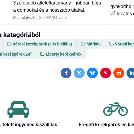
Szélesebb áttételtartomány – jobban bírja
gyakoribb 
a dombokat és a hosszabb utakat.
változatos
Markolatváltó, SHIMANO váltó.
a kategóriából
Városi kerékpárok (city biciklik)
Márkák
Városi ke
si kerékpárok 24"
Liberty kerékpárok
Facebook
Twitter
Bluesky
Pinterest
Reddit
L
. felett ingyenes kiszállítás
Eredeti kerékpárok és ki