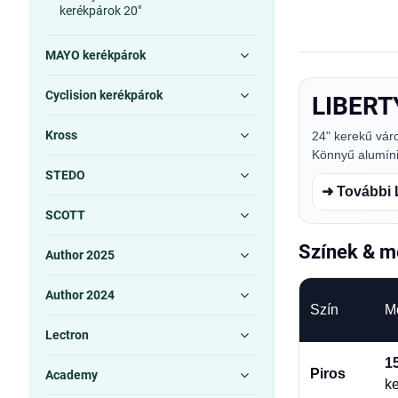
kerékpárok 20"
MAYO kerékpárok
Cyclision kerékpárok
LIBERT
Kross
24" kerekű vár
Könnyű alumíniu
STEDO
➜ További 
SCOTT
Színek & m
Author 2025
Author 2024
Szín
M
Lectron
1
Piros
Academy
k