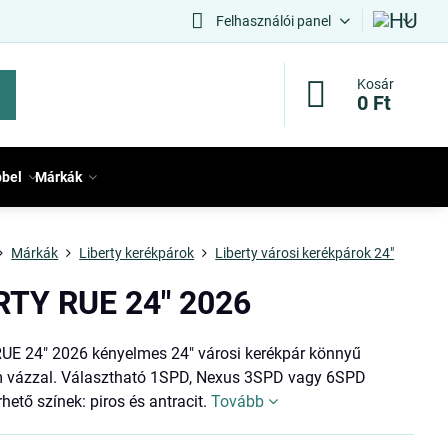
Felhasználói panel
Kosár
0 Ft
bbel
Márkák
Márkák
Liberty kerékpárok
Liberty városi kerékpárok 24"
RTY RUE 24" 2026
UE 24" 2026 kényelmes 24" városi kerékpár könnyű
 vázzal. Választható 1SPD, Nexus 3SPD vagy 6SPD
érhető színek: piros és antracit.
Tovább