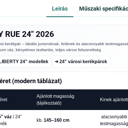
Leírás
Műszaki specifikác
Y RUE 24" 2026
osi kerékpár – ideális junioroknak, tiniknek és alacsonyabb testmagass
m váz, kényelmes testtartás, teljes városi felszereltség.
LIBERTY 24" modellek
➜ 24" városi kerékpárok
éret (modern táblázat)
Ajánlott magasság
éret
Kinek ajánlott
(tájékoztató)
5" váz
/ 24"
alacsonyabb
kb.
145–160 cm
erék
testmagassá