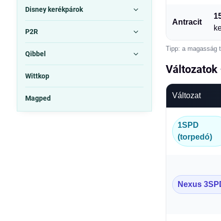
Disney kerékpárok
1
Antracit
k
P2R
Tipp: a magasság t
Qibbel
Változatok 
Wittkop
Változat
Magped
1SPD
(torpedó)
Nexus 3SP