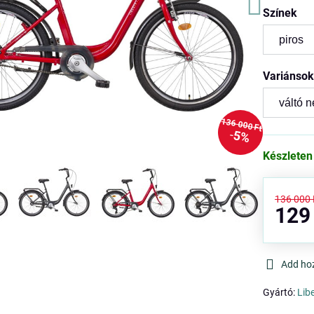
Színek
Variánso
136 000 Ft
5%
Készleten
136 000 
129
Add ho
Gyártó:
Lib