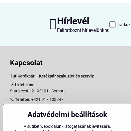
Hírlevél
Iratkoz
Feliratkozni hírlevelünkre:
Kapcsolat
TutiKerékpár – Kerékpár szaküzlet és szerviz
📍
Üzlet címe
Stará cesta 2 · 93101 · Somorja
📞
Telefon:
+421 917 103347
📧
E-mail:
info@slovakiabike.sk
Adatvédelmi beállítások
Nyitvatartás:
A sütiket weboldalunk látogatásának javítására,
Hétfő–Péntek: 09:00–15:00