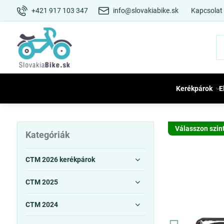
+421 917 103 347
info@slovakiabike.sk
Kapcsolat
Kerékpárok
E
Válasszon szin
Kategóriák
CTM 2026 kerékpárok
CTM 2025
CTM 2024