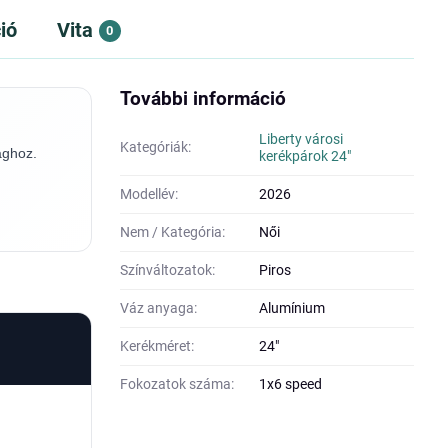
ió
Vita
0
További információ
Liberty városi
Kategóriák:
ághoz.
kerékpárok 24"
Modellév:
2026
Nem / Kategória:
Női
Színváltozatok:
Piros
Váz anyaga:
Alumínium
Kerékméret:
24"
Fokozatok száma:
1x6 speed
g