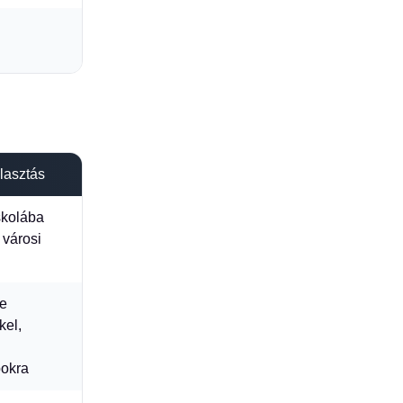
g
lasztás
iskolába
d városi
he
kel,
okra