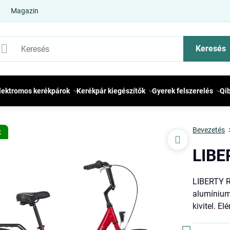
Magazin
Keresés
lektromos kerékpárok
Kerékpár kiegészítők
Gyerek felszerelés
Qi
Bevezetés
t
LIBE
LIBERTY R
alumínium
kivitel. El