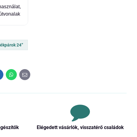
használat,
 útvonalak
rékpárok 24”
inkedIn
WhatsApp
E-
mail
egészítők
Elégedett vásárlók, visszatérő családok