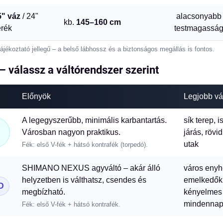
5" váz
/ 24"
alacsonyabb
kb.
145–160 cm
erék
testmagassá
ájékoztató jellegű – a belső lábhossz és a biztonságos megállás is fontos.
– válassz a váltórendszer szerint
Előnyök
Legjobb vá
A legegyszerűbb, minimális karbantartás.
sík terep, 
Városban nagyon praktikus.
járás, rövi
utak
Fék: első V-fék + hátsó kontrafék (torpedó).
SHIMANO NEXUS agyváltó – akár álló
város eny
helyzetben is válthatsz, csendes és
emelkedők
D
megbízható.
kényelmes
mindennap
Fék: első V-fék + hátsó kontrafék.