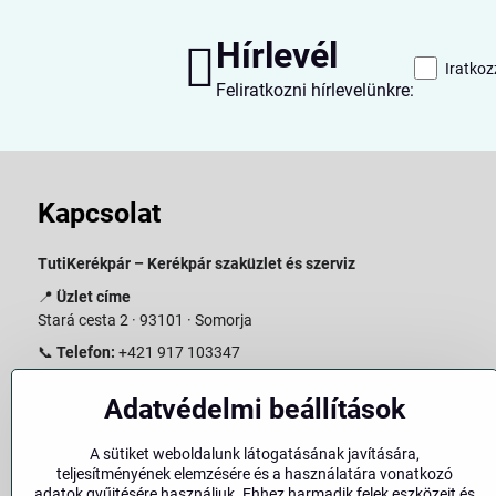
Hírlevél
Iratkoz
Feliratkozni hírlevelünkre:
Kapcsolat
TutiKerékpár – Kerékpár szaküzlet és szerviz
📍
Üzlet címe
Stará cesta 2 · 93101 · Somorja
📞
Telefon:
+421 917 103347
📧
E-mail:
info@slovakiabike.sk
Adatvédelmi beállítások
Nyitvatartás:
A sütiket weboldalunk látogatásának javítására,
Hétfő–Péntek: 09:00–15:00
teljesítményének elemzésére és a használatára vonatkozó
Szombat: 09:00–11:00
adatok gyűjtésére használjuk. Ehhez harmadik felek eszközeit és