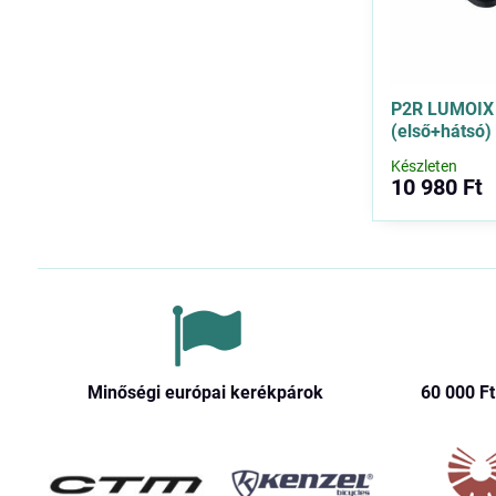
P2R LUMOIX 3
(első+hátsó)
Készleten
10 980 Ft
Minőségi európai kerékpárok
60 000 Ft​