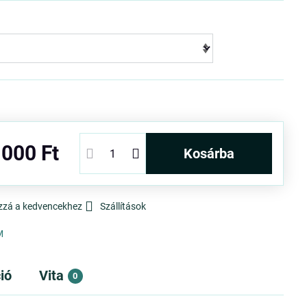
 000 Ft
kosárba
zzá a kedvencekhez
Szállítások
M
ió
Vita
0