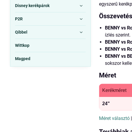
egyszerű kerékp
Disney kerékpárok
Összeveté
P2R
BENNY vs Ro
Qibbel
ízlés szerint.
BENNY vs Ro
Wittkop
BENNY vs Ro
BENNY vs B
Magped
sokszor kell
Méret
Kerékméret
24"
Méret választó
Továbbiak 