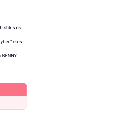
b stílus és
yben” erős.
 a BENNY