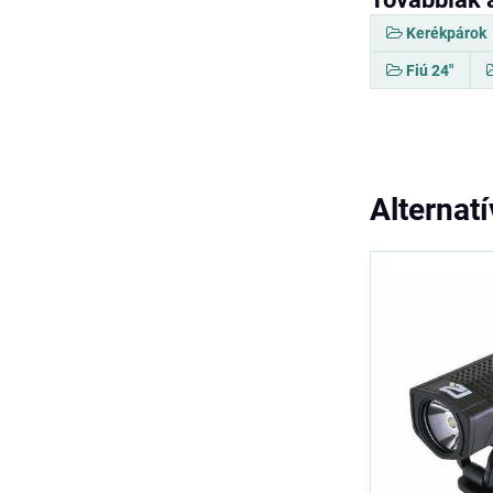
Kerékpárok
Fiú 24"
Alternat