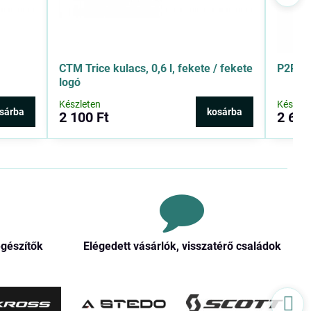
CTM Trice kulacs, 0,6 l, fekete / fekete
P2R F
logó
Készleten
Készlet
sárba
kosárba
2 100 Ft
2 610
egészítők
Elégedett vásárlók, visszatérő családok