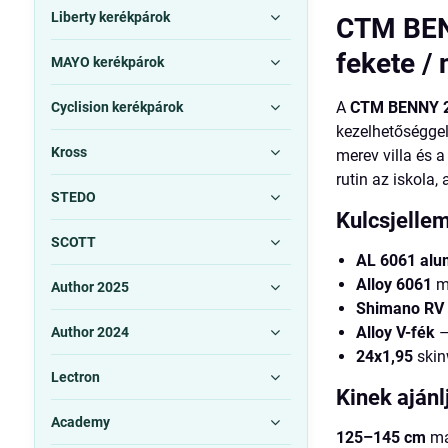
Liberty kerékpárok
CTM BENN
fekete /
MAYO kerékpárok
A
CTM BENNY 
Cyclision kerékpárok
kezelhetőséggel,
Kross
merev villa és 
rutin az iskola,
STEDO
Kulcsjelle
SCOTT
AL 6061 alu
Alloy 6061
me
Author 2025
Shimano RV 
Alloy V-fék
–
Author 2024
24x1,95
skin
Lectron
Kinek ajánl
Academy
125–145 cm
ma