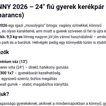
Y 2026 – 24" fiú gyerek kerékpár 
 narancs)
2026
egy igazi „mosolygós” bringa: vagány színekkel, könnyű
 és olyan karakterrel, ami miatt a gyerek szívesen ül fel rá újra é
a
kb. 9,3 kg-os
tömeg nagyon jól jön városi használatnál – amik
 a park és a barátok. Hétvégén pedig egy könnyebb túrán is stabil
mzők
mínium váz (13")
rev villa (24") – direkt, hatékony gurulás
300 1x7
– gyerekbarát kezelhetőség
 egyszerű szerviz, biztos megállás
wall gumik – stabil, magabiztos irányítás
juk?
gasságú gyerekeknek, akiknek a mindennapokban a könnyű, gy