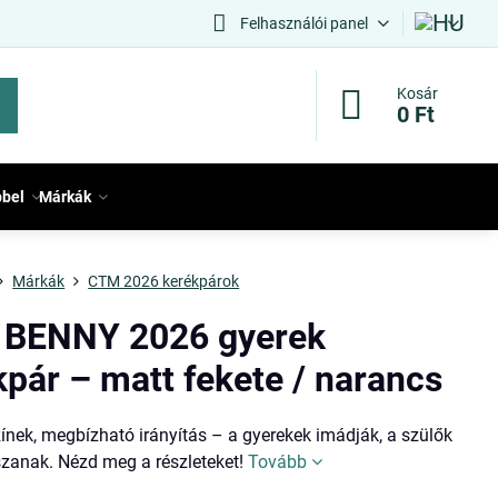
Felhasználói panel
Kosár
0 Ft
bbel
Márkák
Márkák
CTM 2026 kerékpárok
BENNY 2026 gyerek
kpár – matt fekete / narancs
nek, megbízható irányítás – a gyerekek imádják, a szülők
anak. Nézd meg a részleteket!
Tovább