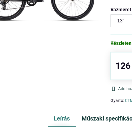
Vázméret
Készleten
126
Add ho
Gyártó:
CT
Leírás
Műszaki specifikác