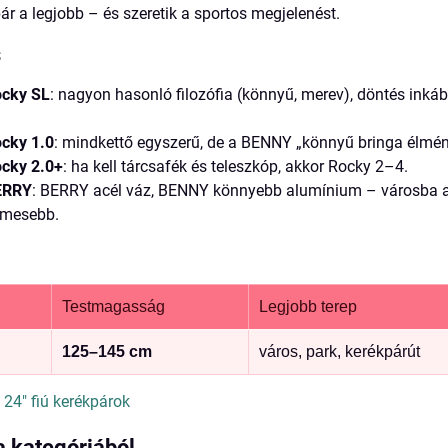
ár a legjobb – és szeretik a sportos megjelenést.
s
cky SL
: nagyon hasonló filozófia (könnyű, merev), döntés inkáb
cky 1.0
: mindkettő egyszerű, de a BENNY „könnyű bringa élmén
cky 2.0+
: ha kell tárcsafék és teleszkóp, akkor Rocky 2–4.
ERRY
: BERRY acél váz, BENNY könnyebb alumínium – városba
emesebb.
Testmagasság
Legjobb terep
125–145 cm
város, park, kerékpárút
|
24" fiú kerékpárok
a kategóriából