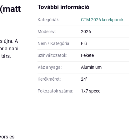
További információ
(matt
Kategóriák:
CTM 2026 kerékpárok
Modellév:
2026
s újra. A
Nem / Kategória:
Fiú
or a napi
Színváltozatok:
Fekete
 társ.
Váz anyaga:
Alumínium
Kerékméret:
24"
Fokozatok száma:
1x7 speed
ors és