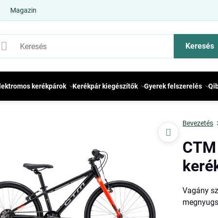
Magazin
Keresés
lektromos kerékpárok
Kerékpár kiegészítők
Gyerek felszerelés
Qi
Bevezetés
CTM 
keré
Vagány szí
megnyugsz