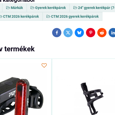
Márkák
Gyerek kerékpárok
24" gyerek kerékpár (7
CTM 2026 kerékpárok
CTM 2026 gyerek kerékpárok
Facebook
Twitter
Bluesky
Pinterest
Reddit
L
ív termékek