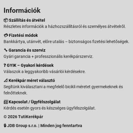
Információk
📦
Szállítás és átvétel
Részletes információk a házhozszállításról és személyes átvételről.
💳
Fizetési módok
Bankkártya, utánvét, előre utalás – biztonságos fizetési lehetőségek.
🔧
Garancia és szerviz
Gyári garancia + professzionális kerékpárszerviz.
❓
GYIK – Gyakori kérdések
Válaszok a leggyakoribb vásárlói kérdésekre.
📐
Kerékpár méret választó
Segítünk kiválasztani a megfelelő bicikli méretet gyermekeknek és
felnőtteknek.
📨
Kapcsolat / Ügyfélszolgálat
Kérdés esetén gyors és készséges ügyfélszolgálat.
© 2026 TutiKerékpár
🔒 JDB Group s.r.o. | Minden jog fenntartva