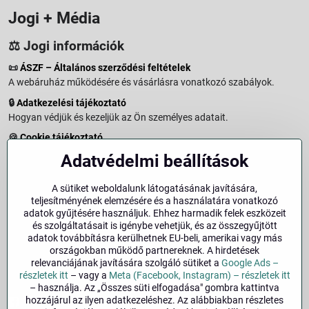
Jogi + Média
⚖️ Jogi információk
📜
ÁSZF – Általános szerződési feltételek
A webáruház működésére és vásárlásra vonatkozó szabályok.
🔒
Adatkezelési tájékoztató
Hogyan védjük és kezeljük az Ön személyes adatait.
🍪
Cookie tájékoztató
A weboldalon használt sütikről és adatkezelésről.
Adatvédelmi beállítások
↩️
Elállási jog – 14 napos visszaküldés
Vásárlástól való elállás menete és feltételei.
A sütiket weboldalunk látogatásának javítására,
teljesítményének elemzésére és a használatára vonatkozó
↩️
Elállás a szerződéstől
adatok gyűjtésére használjuk. Ehhez harmadik felek eszközeit
és szolgáltatásait is igénybe vehetjük, és az összegyűjtött
🏢
Impresszum
adatok továbbításra kerülhetnek EU-beli, amerikai vagy más
Üzemeltetői adatok és jogi tudnivalók.
országokban működő partnereknek. A hirdetések
relevanciájának javítására szolgáló sütiket a
Google Ads –
🔐
Biztonság
részletek itt
– vagy a
Meta (Facebook, Instagram) – részletek itt
– használja. Az „Összes süti elfogadása" gombra kattintva
hozzájárul az ilyen adatkezeléshez. Az alábbiakban részletes
Facebook
Instagram