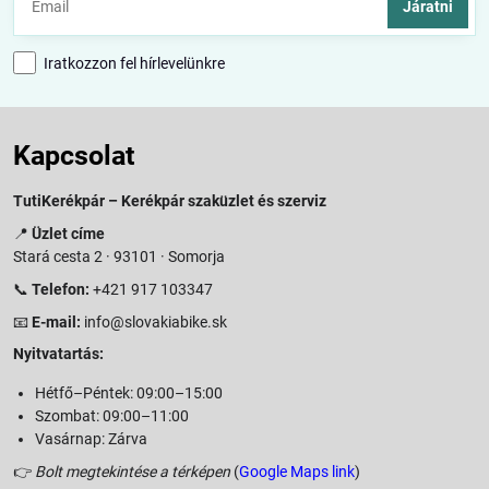
Járatni
Iratkozzon fel hírlevelünkre
Kapcsolat
TutiKerékpár – Kerékpár szaküzlet és szerviz
📍
Üzlet címe
Stará cesta 2 · 93101 · Somorja
📞
Telefon:
+421 917 103347
📧
E-mail:
info@slovakiabike.sk
Nyitvatartás:
Hétfő–Péntek: 09:00–15:00
Szombat: 09:00–11:00
Vasárnap: Zárva
👉
Bolt megtekintése a térképen
(
Google Maps link
)