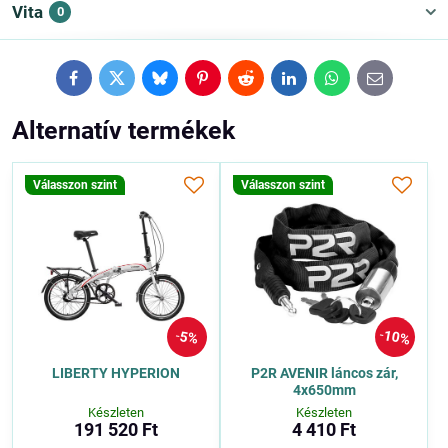
Vita
0
Facebook
Twitter
Bluesky
Pinterest
Reddit
LinkedIn
WhatsApp
E-
mail
Alternatív termékek
Válasszon szint
Válasszon szint
10%
5%
LIBERTY HYPERION
P2R AVENIR láncos zár,
4x650mm
Készleten
Készleten
191 520 Ft
4 410 Ft