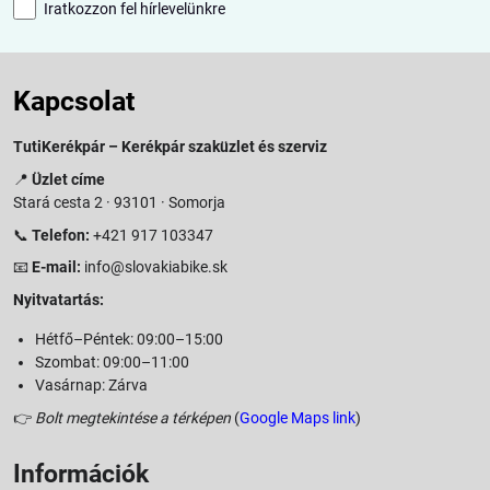
Iratkozzon fel hírlevelünkre
Kapcsolat
TutiKerékpár – Kerékpár szaküzlet és szerviz
📍
Üzlet címe
Stará cesta 2 · 93101 · Somorja
📞
Telefon:
+421 917 103347
📧
E-mail:
info@slovakiabike.sk
Nyitvatartás:
Hétfő–Péntek: 09:00–15:00
Szombat: 09:00–11:00
Vasárnap: Zárva
👉
Bolt megtekintése a térképen
(
Google Maps link
)
Információk