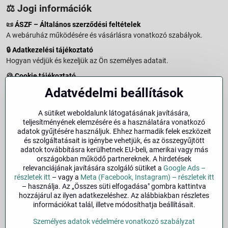
⚖️ Jogi információk
📜
ÁSZF – Általános szerződési feltételek
A webáruház működésére és vásárlásra vonatkozó szabályok.
🔒
Adatkezelési tájékoztató
Hogyan védjük és kezeljük az Ön személyes adatait.
🍪
Cookie tájékoztató
A weboldalon használt sütikről és adatkezelésről.
Adatvédelmi beállítások
↩️
Elállási jog – 14 napos visszaküldés
Vásárlástól való elállás menete és feltételei.
A sütiket weboldalunk látogatásának javítására,
teljesítményének elemzésére és a használatára vonatkozó
↩️
Elállás a szerződéstől
adatok gyűjtésére használjuk. Ehhez harmadik felek eszközeit
és szolgáltatásait is igénybe vehetjük, és az összegyűjtött
🏢
Impresszum
adatok továbbításra kerülhetnek EU-beli, amerikai vagy más
Üzemeltetői adatok és jogi tudnivalók.
országokban működő partnereknek. A hirdetések
relevanciájának javítására szolgáló sütiket a
Google Ads –
🔐
Biztonság
részletek itt
– vagy a
Meta (Facebook, Instagram) – részletek itt
– használja. Az „Összes süti elfogadása" gombra kattintva
hozzájárul az ilyen adatkezeléshez. Az alábbiakban részletes
Facebook
Instagram
információkat talál, illetve módosíthatja beállításait.
Személyes adatok védelmére vonatkozó szabályzat
©
2026
Szerzői jog