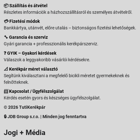
📦
Szállítás és átvétel
Részletes információk a házhozszállításról és személyes átvételről.
💳
Fizetési módok
Bankkártya, utánvét, előre utalás – biztonságos fizetési lehetőségek.
🔧
Garancia és szerviz
Gyári garancia + professzionális kerékpárszerviz.
❓
GYIK – Gyakori kérdések
Válaszok a leggyakoribb vásárlói kérdésekre.
📐
Kerékpár méret választó
Segítünk kiválasztani a megfelelő bicikli méretet gyermekeknek és
felnőtteknek.
📨
Kapcsolat / Ügyfélszolgálat
Kérdés esetén gyors és készséges ügyfélszolgálat.
© 2026 TutiKerékpár
🔒 JDB Group s.r.o. | Minden jog fenntartva
Jogi + Média