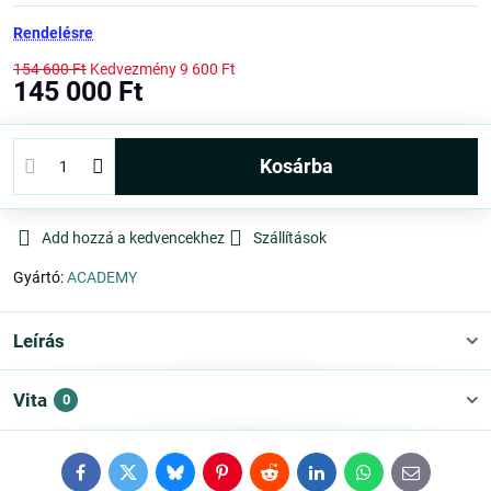
Rendelésre
154 600 Ft
Kedvezmény
9 600 Ft
145 000 Ft
kosárba
Add hozzá a kedvencekhez
Szállítások
Gyártó:
ACADEMY
Leírás
Vita
0
Facebook
Twitter
Bluesky
Pinterest
Reddit
LinkedIn
WhatsApp
E-