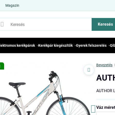
Magazin
Keresés
lektromos kerékpárok
Kerékpár kiegészítők
Gyerek felszerelés
Qi
Bevezetés
t
AUTH
AUTHOR L
Váz mére