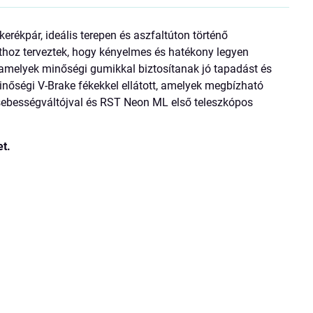
ékpár, ideális terepen és aszfaltúton történő
thoz terveztek, hogy kényelmes és hatékony legyen
 amelyek minőségi gumikkal biztosítanak jó tapadást és
nőségi V-Brake fékekkel ellátott, amelyek megbízható
ebességváltójval és RST Neon ML első teleszkópos
et.