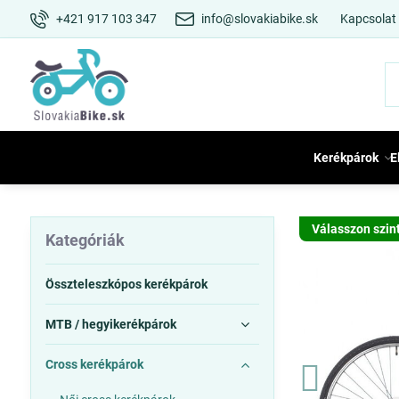
+421 917 103 347
info@slovakiabike.sk
Kapcsolat
Kerékpárok
E
Válasszon szin
Kategóriák
Összteleszkópos kerékpárok
MTB / hegyikerékpárok
Cross kerékpárok