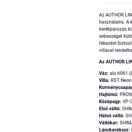
Az AUTHOR LINEA
használatra. A 
kerékpározás kö
sebességet külö
fékezést bizto
villával rendelke
Az AUTHOR LINE
Váz:
alu 6061 (
Villa:
RST Neon 
Korménycsapá
Hajtómű:
PROWH
Középagy:
VP 
Első váltó:
SHIM
Hátsó váltó:
SH
Váltókar:
SHIMA
Lánckeréksor: