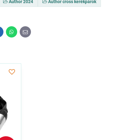
Author 2024
Author cross kerékpárok
inkedIn
WhatsApp
E-
mail