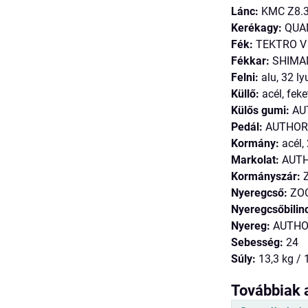
Lánc:
KMC Z8.
Kerékagy:
QUAN
Fék:
TEKTRO V
Fékkar:
SHIMA
Felni:
alu, 32 ly
Küllő:
acél, feke
Külős gumi:
AUT
Pedál:
AUTHOR N
Kormány:
acél,
Markolat:
AUTH
Kormányszár:
Z
Nyeregcső:
ZOO
Nyeregcsőbilin
Nyereg:
AUTHO
Sebesség:
24
Súly:
13,3 kg / 
Továbbiak 