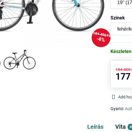
Színek
184 400 Ft
4%
Készleten
184 400 
177
Add ho
Gyártó:
Aut
Leírás
Vita
0