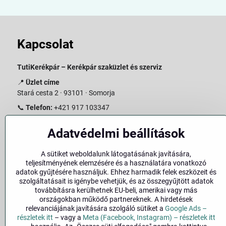
Kapcsolat
TutiKerékpár – Kerékpár szaküzlet és szerviz
📍
Üzlet címe
Stará cesta 2 · 93101 · Somorja
📞
Telefon:
+421 917 103347
📧
E-mail:
info@slovakiabike.sk
Adatvédelmi beállítások
Nyitvatartás:
A sütiket weboldalunk látogatásának javítására,
Hétfő–Péntek: 09:00–15:00
teljesítményének elemzésére és a használatára vonatkozó
Szombat: 09:00–11:00
adatok gyűjtésére használjuk. Ehhez harmadik felek eszközeit és
Vasárnap: Zárva
szolgáltatásait is igénybe vehetjük, és az összegyűjtött adatok
továbbításra kerülhetnek EU-beli, amerikai vagy más
👉
Bolt megtekintése a térképen
(
Google Maps link
)
országokban működő partnereknek. A hirdetések
relevanciájának javítására szolgáló sütiket a
Google Ads –
részletek itt
– vagy a
Meta (Facebook, Instagram) – részletek itt