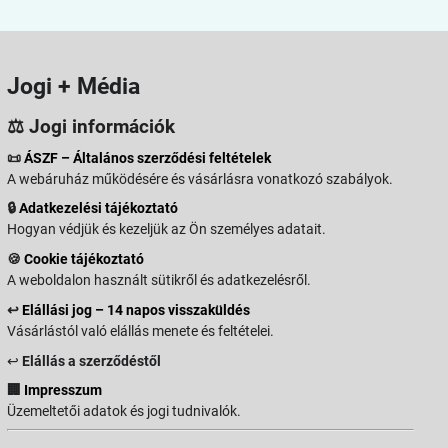
Jogi + Média
⚖️ Jogi információk
📜
ÁSZF – Általános szerződési feltételek
A webáruház működésére és vásárlásra vonatkozó szabályok.
🔒
Adatkezelési tájékoztató
Hogyan védjük és kezeljük az Ön személyes adatait.
🍪
Cookie tájékoztató
A weboldalon használt sütikről és adatkezelésről.
↩️
Elállási jog – 14 napos visszaküldés
Vásárlástól való elállás menete és feltételei.
↩️
Elállás a szerződéstől
🏢
Impresszum
Üzemeltetői adatok és jogi tudnivalók.