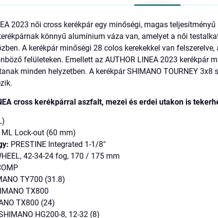
 2023 női cross kerékpár egy minőségi, magas teljesítményű ker
kerékpárnak könnyű alumínium váza van, amelyet a női testalka
zben. A kerékpár minőségi 28 colos kerekekkel van felszerelve,
nböző felületeken. Emellett az AUTHOR LINEA 2023 kerékpár mi
sítanak minden helyzetben. A kerékpár SHIMANO TOURNEY 3x8 s
zik.
A cross kerékpárral aszfalt, mezei és erdei utakon is tekerh
L)
ML Lock-out (60 mm)
gy:
PRESTINE Integrated 1-1/8"
EEL, 42-34-24 fog, 170 / 175 mm
COMP
ANO TY700 (31.8)
IMANO TX800
NO TX800 (24)
SHIMANO HG200-8, 12-32 (8)