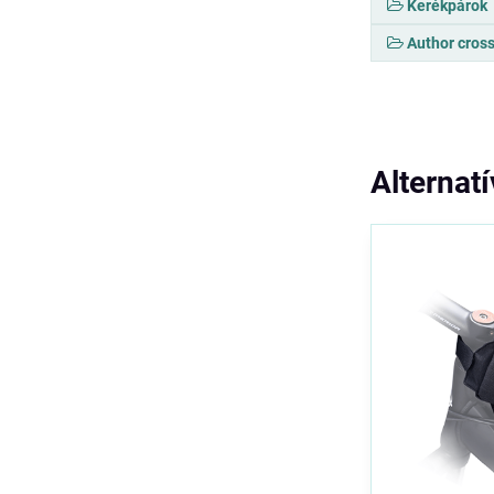
Kerékpárok
Author cros
Alternat