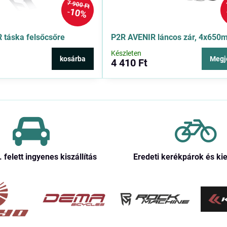
7 900 Ft
10%
táska felsőcsőre
P2R AVENIR láncos zár, 4x650
Készleten
kosárba
Megj
4 410 Ft
. felett ingyenes kiszállítás
Eredeti kerékpárok és ki