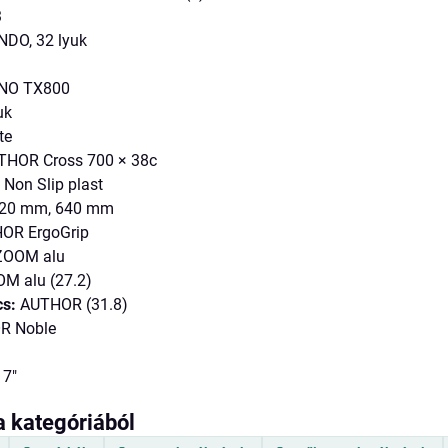
3
DO, 32 lyuk
NO TX800
uk
te
HOR Cross 700 × 38c
on Slip plast
 20 mm, 640 mm
OR ErgoGrip
OOM alu
M alu (27.2)
cs:
AUTHOR (31.8)
R Noble
17"
a kategóriából