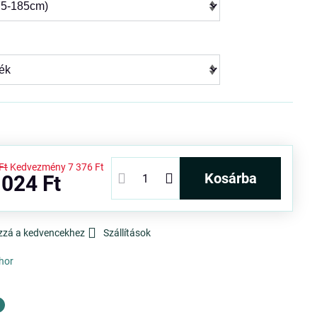
Ft
Kedvezmény
7 376 Ft
kosárba
 024 Ft
zzá a kedvencekhez
Szállítások
hor