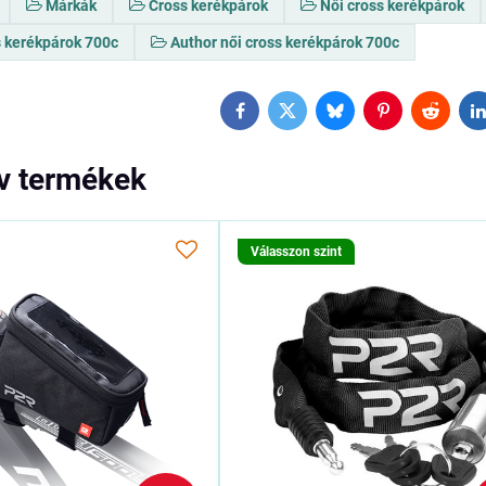
Márkák
Cross kerékpárok
Női cross kerékpárok
s kerékpárok 700c
Author női cross kerékpárok 700c
Facebook
Twitter
Bluesky
Pinterest
Reddit
L
ív termékek
Válasszon szint