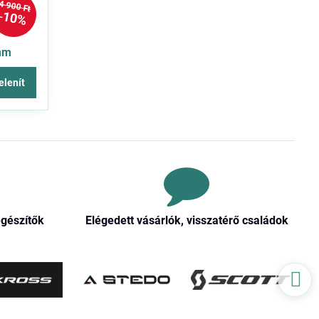
4 900 Ft
10%
mm
elenít
egészítők
Elégedett vásárlók, visszatérő családok