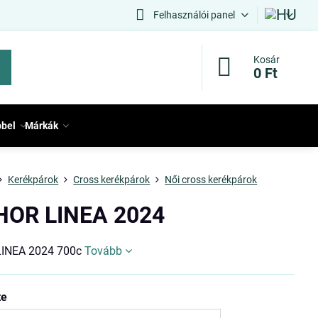
Felhasználói panel
Kosár
0 Ft
bbel
Márkák
Kerékpárok
Cross kerékpárok
Női cross kerékpárok
OR LINEA 2024
INEA 2024 700c
Tovább
te