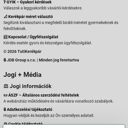
❓
GYIK – Gyakori kérdések
Válaszok a leggyakoribb vásárlói kérdésekre.
📐
Kerékpár méret választó
Segítünk kiválasztani a megfelelő bicikli méretet gyermekeknek és
felnőtteknek.
📨
Kapcsolat / Ügyfélszolgálat
Kérdés esetén gyors és készséges ügyfélszolgálat.
© 2026 TutiKerékpár
🔒 JDB Group s.r.o. | Minden jog fenntartva
Jogi + Média
⚖️ Jogi információk
📜
ÁSZF – Általános szerződési feltételek
A webáruház működésére és vásárlásra vonatkozó szabályok.
🔒
Adatkezelési tájékoztató
Hogyan védjük és kezeljük az Ön személyes adatait.
🍪
Cookie tájékoztató