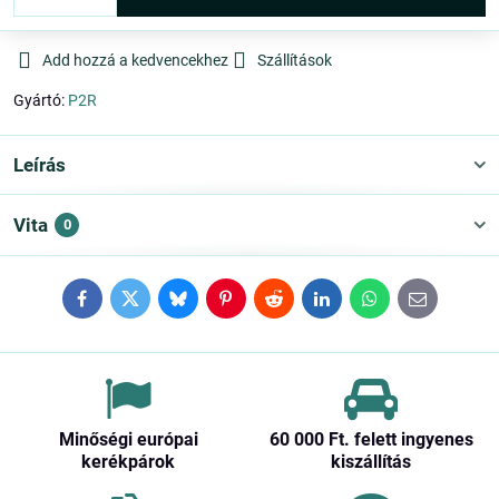
Add hozzá a kedvencekhez
Szállítások
Gyártó:
P2R
Leírás
Vita
0
Facebook
Twitter
Bluesky
Pinterest
Reddit
LinkedIn
WhatsApp
E-
mail
Minőségi európai
60 000 Ft​. felett ingyenes
kerékpárok
kiszállítás