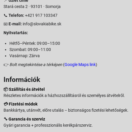
📍
Üzlet címe
Stará cesta 2 · 93101 · Somorja
📞
Telefon:
+421 917 103347
📧
E-mail:
info@slovakiabike.sk
Nyitvatartás:
Hétfő–Péntek: 09:00–15:00
Szombat: 09:00–11:00
Vasárnap: Zárva
👉
Bolt megtekintése a térképen
(
Google Maps link
)
Információk
📦
Szállítás és átvétel
Részletes információk a házhozszállításról és személyes átvételről.
💳
Fizetési módok
Bankkártya, utánvét, előre utalás – biztonságos fizetési lehetőségek.
🔧
Garancia és szerviz
Gyári garancia + professzionális kerékpárszerviz.