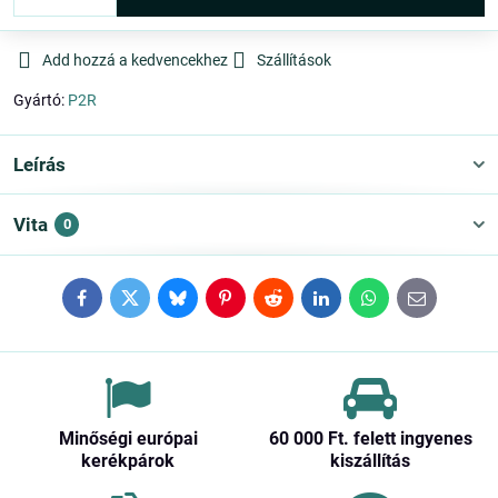
Add hozzá a kedvencekhez
Szállítások
Gyártó:
P2R
Leírás
Vita
0
Facebook
Twitter
Bluesky
Pinterest
Reddit
LinkedIn
WhatsApp
E-
mail
Minőségi európai
60 000 Ft​. felett ingyenes
kerékpárok
kiszállítás