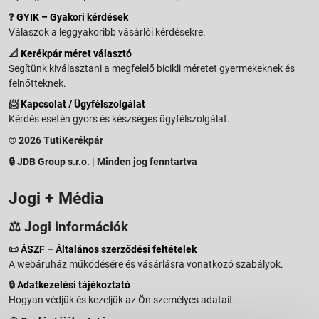
❓
GYIK – Gyakori kérdések
Válaszok a leggyakoribb vásárlói kérdésekre.
📐
Kerékpár méret választó
Segítünk kiválasztani a megfelelő bicikli méretet gyermekeknek és
felnőtteknek.
📨
Kapcsolat / Ügyfélszolgálat
Kérdés esetén gyors és készséges ügyfélszolgálat.
© 2026 TutiKerékpár
🔒 JDB Group s.r.o. | Minden jog fenntartva
Jogi + Média
⚖️ Jogi információk
📜
ÁSZF – Általános szerződési feltételek
A webáruház működésére és vásárlásra vonatkozó szabályok.
🔒
Adatkezelési tájékoztató
Hogyan védjük és kezeljük az Ön személyes adatait.