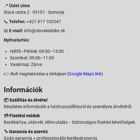
📍
Üzlet címe
Stará cesta 2 · 93101 · Somorja
📞
Telefon:
+421 917 103347
📧
E-mail:
info@slovakiabike.sk
Nyitvatartás:
Hétfő–Péntek: 09:00–15:00
Szombat: 09:00–11:00
Vasárnap: Zárva
👉
Bolt megtekintése a térképen
(
Google Maps link
)
Információk
📦
Szállítás és átvétel
Részletes információk a házhozszállításról és személyes átvételről.
💳
Fizetési módok
Bankkártya, utánvét, előre utalás – biztonságos fizetési lehetőségek.
🔧
Garancia és szerviz
Gyári garancia + professzionális kerékpárszerviz.