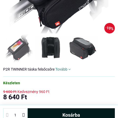
10%
P2R TWINNER táska felsőcsőre
Tovább
Készleten
9 600 Ft
Kedvezmény
960 Ft
8 640 Ft
kosárba