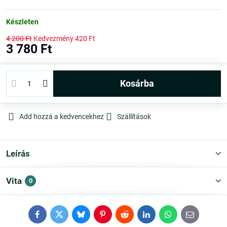
Készleten
4 200 Ft
Kedvezmény
420 Ft
3 780 Ft
kosárba
Add hozzá a kedvencekhez
Szállítások
Leírás
Vita
0
Facebook
Twitter
Bluesky
Pinterest
Reddit
LinkedIn
WhatsApp
E-
mail