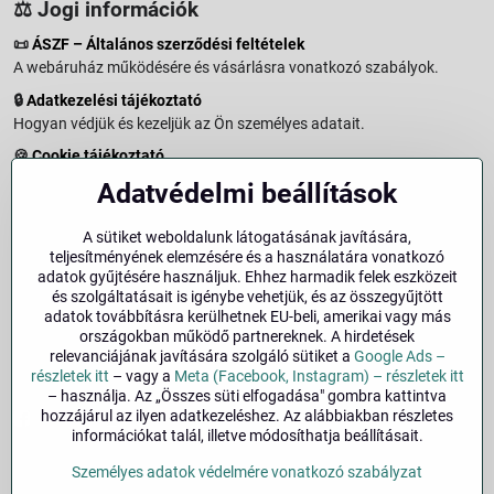
⚖️ Jogi információk
📜
ÁSZF – Általános szerződési feltételek
A webáruház működésére és vásárlásra vonatkozó szabályok.
🔒
Adatkezelési tájékoztató
Hogyan védjük és kezeljük az Ön személyes adatait.
🍪
Cookie tájékoztató
A weboldalon használt sütikről és adatkezelésről.
Adatvédelmi beállítások
↩️
Elállási jog – 14 napos visszaküldés
Vásárlástól való elállás menete és feltételei.
A sütiket weboldalunk látogatásának javítására,
teljesítményének elemzésére és a használatára vonatkozó
↩️
Elállás a szerződéstől
adatok gyűjtésére használjuk. Ehhez harmadik felek eszközeit
és szolgáltatásait is igénybe vehetjük, és az összegyűjtött
🏢
Impresszum
adatok továbbításra kerülhetnek EU-beli, amerikai vagy más
Üzemeltetői adatok és jogi tudnivalók.
országokban működő partnereknek. A hirdetések
relevanciájának javítására szolgáló sütiket a
Google Ads –
🔐
Biztonság
részletek itt
– vagy a
Meta (Facebook, Instagram) – részletek itt
– használja. Az „Összes süti elfogadása" gombra kattintva
hozzájárul az ilyen adatkezeléshez. Az alábbiakban részletes
Facebook
Instagram
információkat talál, illetve módosíthatja beállításait.
Személyes adatok védelmére vonatkozó szabályzat
©
2026
Szerzői jog