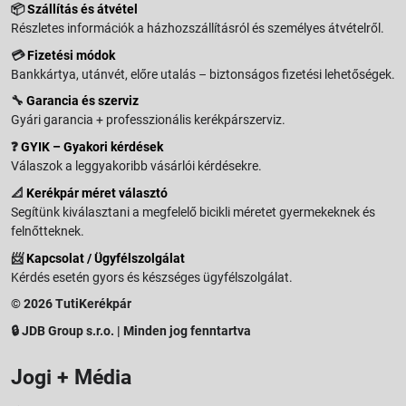
📦
Szállítás és átvétel
Részletes információk a házhozszállításról és személyes átvételről.
💳
Fizetési módok
Bankkártya, utánvét, előre utalás – biztonságos fizetési lehetőségek.
🔧
Garancia és szerviz
Gyári garancia + professzionális kerékpárszerviz.
❓
GYIK – Gyakori kérdések
Válaszok a leggyakoribb vásárlói kérdésekre.
📐
Kerékpár méret választó
Segítünk kiválasztani a megfelelő bicikli méretet gyermekeknek és
felnőtteknek.
📨
Kapcsolat / Ügyfélszolgálat
Kérdés esetén gyors és készséges ügyfélszolgálat.
© 2026 TutiKerékpár
🔒 JDB Group s.r.o. | Minden jog fenntartva
Jogi + Média