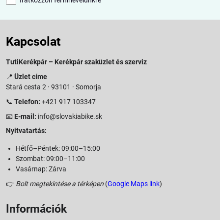
Kapcsolat
TutiKerékpár – Kerékpár szaküzlet és szerviz
📍
Üzlet címe
Stará cesta 2 · 93101 · Somorja
📞
Telefon:
+421 917 103347
📧
E-mail:
info@slovakiabike.sk
Nyitvatartás:
Hétfő–Péntek: 09:00–15:00
Szombat: 09:00–11:00
Vasárnap: Zárva
👉
Bolt megtekintése a térképen
(
Google Maps link
)
Információk