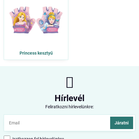
Princess kesztyű
Hírlevél
Feliratkozni hírlevelünkre:
Járatni
Iratkozzon fel hírlevelünkre