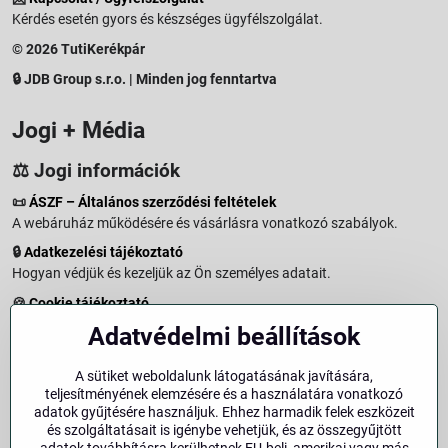
Kérdés esetén gyors és készséges ügyfélszolgálat.
© 2026 TutiKerékpár
🔒 JDB Group s.r.o. | Minden jog fenntartva
Jogi + Média
⚖️ Jogi információk
📜
ÁSZF – Általános szerződési feltételek
A webáruház működésére és vásárlásra vonatkozó szabályok.
🔒
Adatkezelési tájékoztató
Hogyan védjük és kezeljük az Ön személyes adatait.
🍪
Cookie tájékoztató
A weboldalon használt sütikről és adatkezelésről.
Adatvédelmi beállítások
↩️
Elállási jog – 14 napos visszaküldés
Vásárlástól való elállás menete és feltételei.
A sütiket weboldalunk látogatásának javítására,
teljesítményének elemzésére és a használatára vonatkozó
↩️
Elállás a szerződéstől
adatok gyűjtésére használjuk. Ehhez harmadik felek eszközeit
és szolgáltatásait is igénybe vehetjük, és az összegyűjtött
🏢
Impresszum