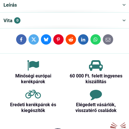
Leírás
Vita
0
Facebook
Twitter
Bluesky
Pinterest
Reddit
LinkedIn
WhatsApp
E-
mail
Minőségi európai
60 000 Ft​. felett ingyenes
kerékpárok
kiszállítás
Eredeti kerékpárok és
Elégedett vásárlók,
kiegészítők
visszatérő családok