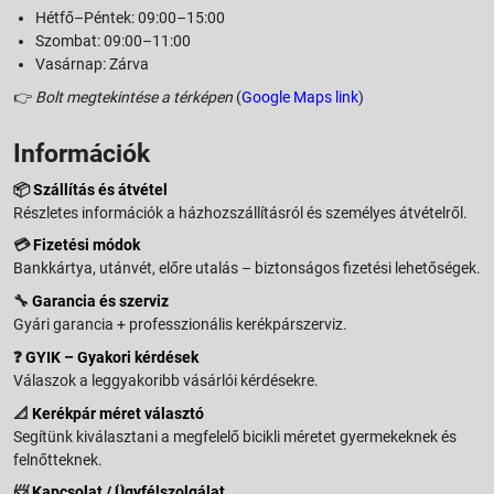
Hétfő–Péntek: 09:00–15:00
Szombat: 09:00–11:00
Vasárnap: Zárva
👉
Bolt megtekintése a térképen
(
Google Maps link
)
Információk
📦
Szállítás és átvétel
Részletes információk a házhozszállításról és személyes átvételről.
💳
Fizetési módok
Bankkártya, utánvét, előre utalás – biztonságos fizetési lehetőségek.
🔧
Garancia és szerviz
Gyári garancia + professzionális kerékpárszerviz.
❓
GYIK – Gyakori kérdések
Válaszok a leggyakoribb vásárlói kérdésekre.
📐
Kerékpár méret választó
Segítünk kiválasztani a megfelelő bicikli méretet gyermekeknek és
felnőtteknek.
📨
Kapcsolat / Ügyfélszolgálat