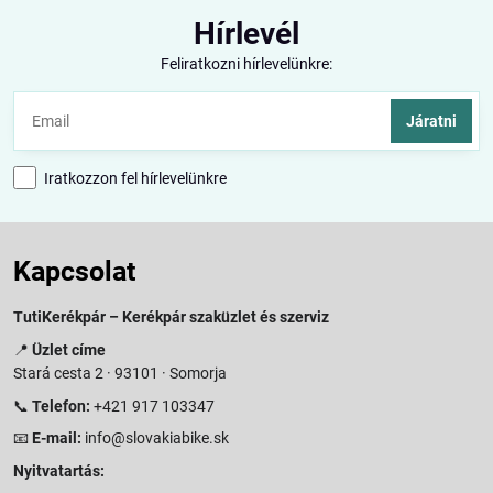
Hírlevél
Feliratkozni hírlevelünkre:
Járatni
Iratkozzon fel hírlevelünkre
Kapcsolat
TutiKerékpár – Kerékpár szaküzlet és szerviz
📍
Üzlet címe
Stará cesta 2 · 93101 · Somorja
📞
Telefon:
+421 917 103347
📧
E-mail:
info@slovakiabike.sk
Nyitvatartás: