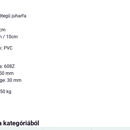
rétegű juharfa
m
 cm
m / 10cm
k: PVC
a: 608Z
: 50 mm
ége: 30 mm
-50 kg
a kategóriából