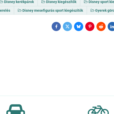
Disney kerékpárok
Disney kiegészítők
Disney sport ki
zerelés
Disney mesefigurás sport kiegészítők
Gyerek gör
Facebook
Twitter
Bluesky
Pinterest
Reddit
L