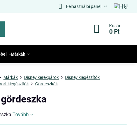
Felhasználói panel
Kosár
0 Ft
bbel
Márkák
Márkák
Disney kerékpárok
Disney kiegészítők
port kiegészítők
Gördeszkák
 gördeszka
deszka
Tovább