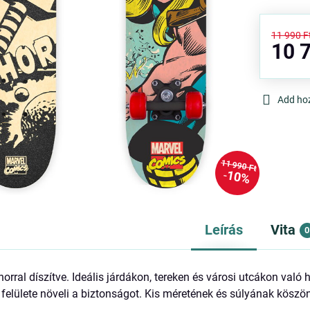
11 990 F
10 7
Add ho
11 990 Ft
10%
Leírás
Vita
0
rral díszítve. Ideális járdákon, tereken és városi utcákon való 
elülete növeli a biztonságot. Kis méretének és súlyának köszö