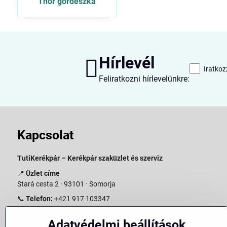
Thor gördeszka
Hírlevél
Iratkoz
Feliratkozni hírlevelünkre:
Kapcsolat
TutiKerékpár – Kerékpár szaküzlet és szerviz
📍
Üzlet címe
Stará cesta 2 · 93101 · Somorja
📞
Telefon:
+421 917 103347
📧
E-mail:
info@slovakiabike.sk
Adatvédelmi beállítások