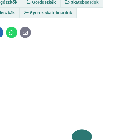
egészítők
Gördeszkák
Skateboardok
deszkák
Gyerek skateboardok
inkedIn
WhatsApp
E-
mail