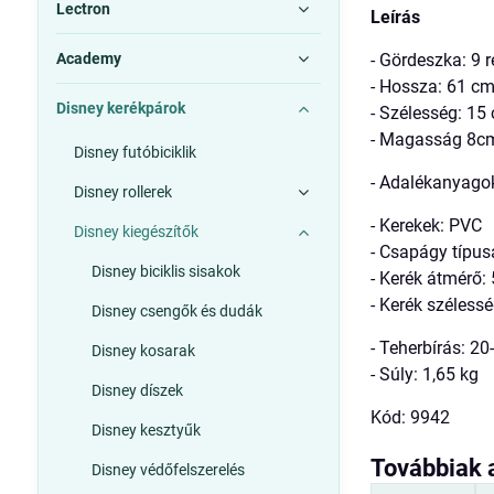
Lectron
Leírás
Academy
- Gördeszka: 9 
- Hossza: 61 c
Disney kerékpárok
- Szélesség: 15
- Magasság 8c
Disney futóbiciklik
- Adalékanyago
Disney rollerek
- Kerekek: PVC
Disney kiegészítők
- Csapágy típus
Disney biciklis sisakok
- Kerék átmérő
- Kerék széless
Disney csengők és dudák
- Teherbírás: 20
Disney kosarak
- Súly: 1,65 kg
Disney díszek
Kód: 9942
Disney kesztyűk
Továbbiak 
Disney védőfelszerelés