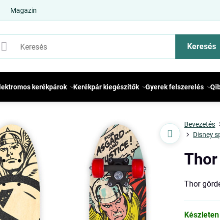
Magazin
Keresés
lektromos kerékpárok
Kerékpár kiegészítők
Gyerek felszerelés
Qi
Bevezetés
Disney s
Thor
Thor gör
Készleten