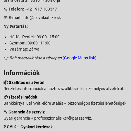
Stará cesta 2 · 93101 · Somorja
📞
Telefon:
+421 917 103347
📧
E-mail:
info@slovakiabike.sk
Nyitvatartás:
Hétfő–Péntek: 09:00–15:00
Szombat: 09:00–11:00
Vasárnap: Zárva
👉
Bolt megtekintése a térképen
(
Google Maps link
)
Információk
📦
Szállítás és átvétel
Részletes információk a házhozszállításról és személyes átvételről.
💳
Fizetési módok
Bankkártya, utánvét, előre utalás – biztonságos fizetési lehetőségek.
🔧
Garancia és szerviz
Gyári garancia + professzionális kerékpárszerviz.
❓
GYIK – Gyakori kérdések