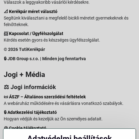
Válaszok a leggyakoribb vásárlói kérdésekre.
📐
Kerékpár méret választó
Segítünk kiválasztani a megfelelő bicikli méretet gyermekeknek és
felnőtteknek.
📨
Kapcsolat / Ügyfélszolgálat
Kérdés esetén gyors és készséges ügyfélszolgálat.
© 2026 TutiKerékpár
🔒 JDB Group s.r.o. | Minden jog fenntartva
Jogi + Média
⚖️ Jogi információk
📜
ÁSZF – Általános szerződési feltételek
A webáruház működésére és vásárlásra vonatkozó szabályok.
🔒
Adatkezelési tájékoztató
Hogyan védjük és kezeljük az Ön személyes adatait.
🍪
Cookie tájékoztató
A weboldalon használt sütikről és adatkezelésről.
Adatvédelmi beállítások