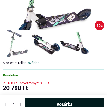
10%
Star Wars roller
Tovább
Készleten
23 100 Ft
Kedvezmény
2 310 Ft
20 790 Ft
kosárba