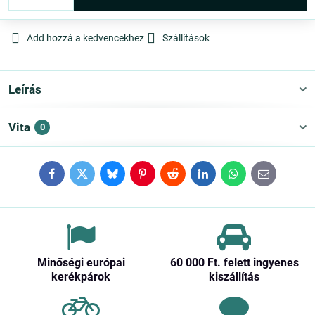
Add hozzá a kedvencekhez
Szállítások
Leírás
Vita
0
Facebook
Twitter
Bluesky
Pinterest
Reddit
LinkedIn
WhatsApp
E-
mail
Minőségi európai
60 000 Ft​. felett ingyenes
kerékpárok
kiszállítás