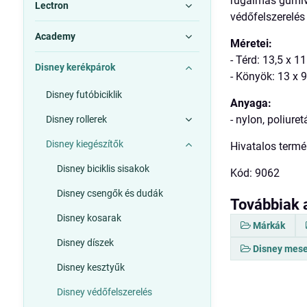
rugalmas gumiva
Lectron
védőfelszerelés
Academy
Méretei:
- Térd: 13,5 x 1
Disney kerékpárok
- Könyök: 13 x 
Disney futóbiciklik
Anyaga:
- nylon, poliuret
Disney rollerek
Disney kiegészítők
Hivatalos termé
Disney biciklis sisakok
Kód: 9062
Disney csengők és dudák
Továbbiak 
Disney kosarak
Márkák
Disney díszek
Disney mese
Disney kesztyűk
Disney védőfelszerelés