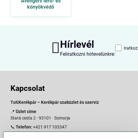
Avengers térd- és
könyökvédő
Hírlevél
Iratkoz
Feliratkozni hírlevelünkre:
Kapcsolat
TutiKerékpár – Kerékpár szaküzlet és szerviz
📍
Üzlet címe
Stará cesta 2 · 93101 · Somorja
📞
Telefon:
+421 917 103347
📧
E-mail:
info@slovakiabike.sk