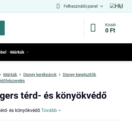
Felhasználói panel
Kosár
0 Ft
bbel
Márkák
Márkák
Disney kerékpárok
Disney kiegészítők
édőfelszerelés
gers térd- és könyökvédő
térd- és könyökvédő
Tovább