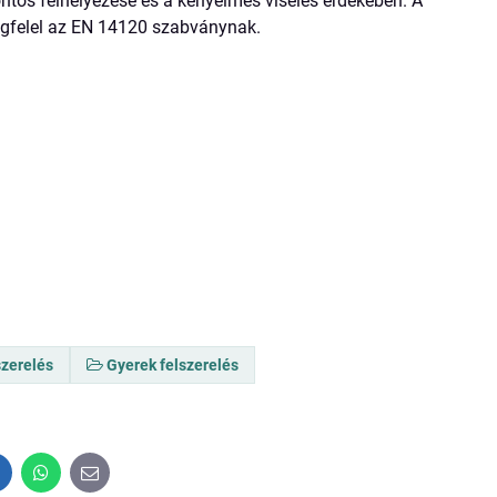
ontos felhelyezése és a kényelmes viselés érdekében. A
megfelel az EN 14120 szabványnak.
szerelés
Gyerek felszerelés
inkedIn
WhatsApp
E-