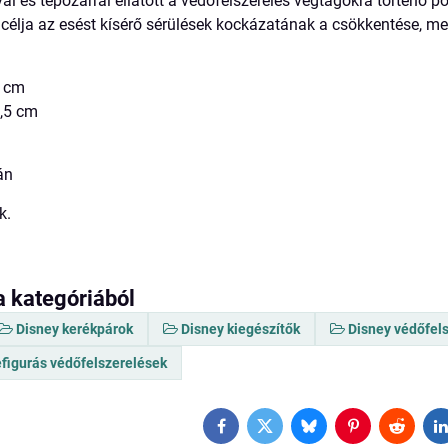
l és tépőzárral ellátott a védőfelszerelés végtagokra történő p
 célja az esést kísérő sérülések kockázatának a csökkentése, 
1 cm
9,5 cm
án
k.
a kategóriából
Disney kerékpárok
Disney kiegészítők
Disney védőfel
figurás védőfelszerelések
Facebook
Twitter
Bluesky
Pinterest
Reddit
L