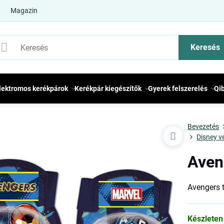
Magazin
Keresés
lektromos kerékpárok
Kerékpár kiegészítők
Gyerek felszerelés
Qi
Bevezetés
Disney v
Aven
Avengers 
Készleten