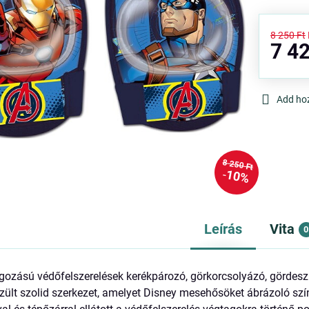
8 250 Ft
7 42
Add ho
8 250 Ft
10%
Leírás
Vita
0
gozású védőfelszerelések kerékpározó, görkorcsolyázó, gördesz
ült szolid szerkezet, amelyet Disney mesehősöket ábrázoló szín