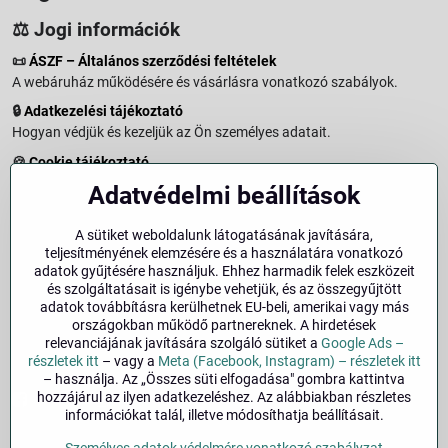
⚖️ Jogi információk
📜
ÁSZF – Általános szerződési feltételek
A webáruház működésére és vásárlásra vonatkozó szabályok.
🔒
Adatkezelési tájékoztató
Hogyan védjük és kezeljük az Ön személyes adatait.
🍪
Cookie tájékoztató
A weboldalon használt sütikről és adatkezelésről.
Adatvédelmi beállítások
↩️
Elállási jog – 14 napos visszaküldés
Vásárlástól való elállás menete és feltételei.
A sütiket weboldalunk látogatásának javítására,
teljesítményének elemzésére és a használatára vonatkozó
↩️
Elállás a szerződéstől
adatok gyűjtésére használjuk. Ehhez harmadik felek eszközeit
és szolgáltatásait is igénybe vehetjük, és az összegyűjtött
🏢
Impresszum
adatok továbbításra kerülhetnek EU-beli, amerikai vagy más
Üzemeltetői adatok és jogi tudnivalók.
országokban működő partnereknek. A hirdetések
relevanciájának javítására szolgáló sütiket a
Google Ads –
🔐
Biztonság
részletek itt
– vagy a
Meta (Facebook, Instagram) – részletek itt
– használja. Az „Összes süti elfogadása" gombra kattintva
hozzájárul az ilyen adatkezeléshez. Az alábbiakban részletes
Facebook
Instagram
információkat talál, illetve módosíthatja beállításait.