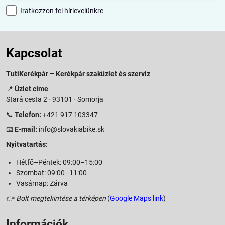
Iratkozzon fel hírlevelünkre
Kapcsolat
TutiKerékpár – Kerékpár szaküzlet és szerviz
📍
Üzlet címe
Stará cesta 2 · 93101 · Somorja
📞
Telefon:
+421 917 103347
📧
E-mail:
info@slovakiabike.sk
Nyitvatartás:
Hétfő–Péntek: 09:00–15:00
Szombat: 09:00–11:00
Vasárnap: Zárva
👉
Bolt megtekintése a térképen
(
Google Maps link
)
Információk