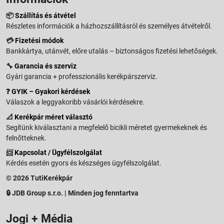
📦
Szállítás és átvétel
Részletes információk a házhozszállításról és személyes átvételről.
💳
Fizetési módok
Bankkártya, utánvét, előre utalás – biztonságos fizetési lehetőségek.
🔧
Garancia és szerviz
Gyári garancia + professzionális kerékpárszerviz.
❓
GYIK – Gyakori kérdések
Válaszok a leggyakoribb vásárlói kérdésekre.
📐
Kerékpár méret választó
Segítünk kiválasztani a megfelelő bicikli méretet gyermekeknek és
felnőtteknek.
📨
Kapcsolat / Ügyfélszolgálat
Kérdés esetén gyors és készséges ügyfélszolgálat.
© 2026 TutiKerékpár
🔒 JDB Group s.r.o. | Minden jog fenntartva
Jogi + Média