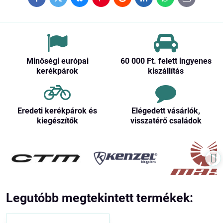
Facebook
Twitter
Bluesky
Pinterest
Reddit
LinkedIn
WhatsApp
E-
mail
Minőségi európai
60 000 Ft​. felett ingyenes
kerékpárok
kiszállítás
Eredeti kerékpárok és
Elégedett vásárlók,
kiegészítők
visszatérő családok
Legutóbb megtekintett termékek: