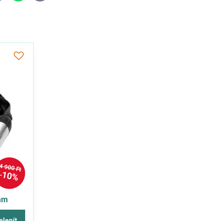
mail
4 900 Ft
10%
mm
elenít