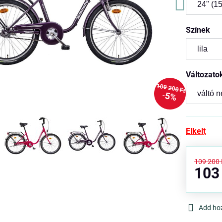
Színek
Változato
109 200 Ft
5%
Elkelt
109 200 
103
Add ho