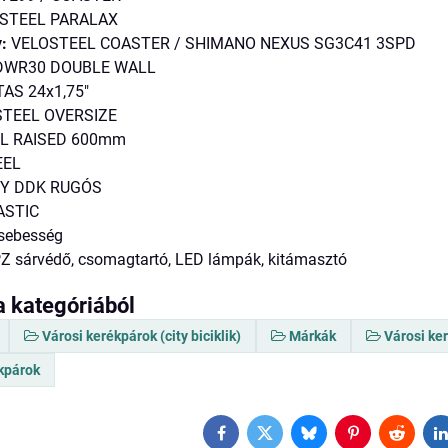
STEEL PARALAX
:
VELOSTEEL COASTER / SHIMANO NEXUS SG3C41 3SPD
 DWR30 DOUBLE WALL
AS 24x1,75"
TEEL OVERSIZE
L RAISED 600mm
EEL
TY DDK RUGÓS
ASTIC
 sebesség
Z sárvédő, csomagtartó, LED lámpák, kitámasztó
a kategóriából
Városi kerékpárok (city biciklik)
Márkák
Városi ke
ékpárok
Facebook
Twitter
Bluesky
Pinterest
Reddit
L