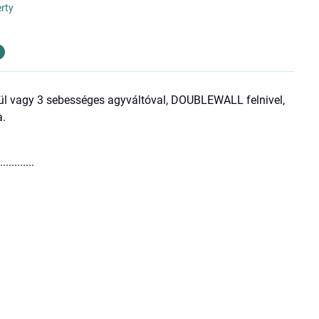
erty
lkül vagy 3 sebességes agyváltóval, DOUBLEWALL felnivel,
a.
.............