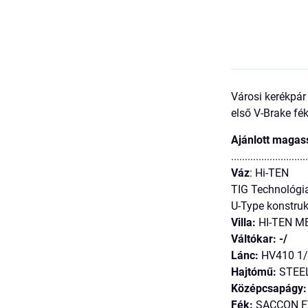
Városi kerékpár
első V-Brake fék
Ajánlott magas
...........................
Váz
: Hi-TEN
TIG Technológi
U-Type konstruk
Villa:
HI-TEN M
Váltókar: -/
Lánc:
HV410 1/
Hajtómű:
STEEL
Középcsapágy:
Fék:
SACCON F