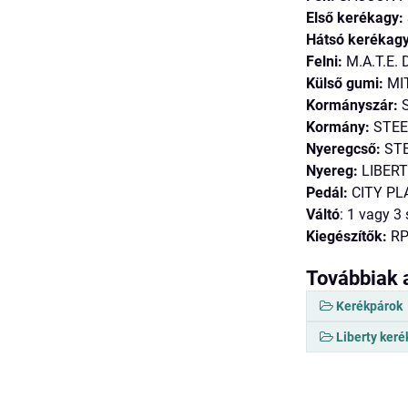
Első kerékagy:
Hátsó kerékagy
Felni:
M.A.T.E.
Külső gumi:
MIT
Kormányszár:
S
Kormány:
STEE
Nyeregcső:
ST
Nyereg:
LIBER
Pedál:
CITY PL
Váltó
: 1 vagy 3
Kiegészítők:
RP
Továbbiak 
Kerékpárok
Liberty ker