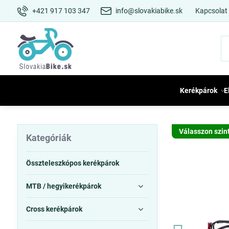
+421 917 103 347
info@slovakiabike.sk
Kapcsolat
Kerékpárok
E
Válasszon szin
Kategóriák
Összteleszkópos kerékpárok
MTB / hegyikerékpárok
Cross kerékpárok