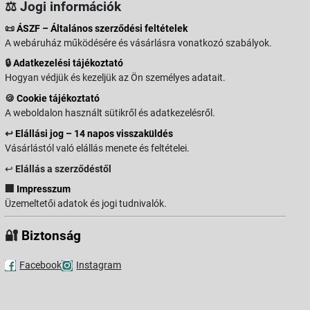
⚖️ Jogi információk
📜
ÁSZF – Általános szerződési feltételek
A webáruház működésére és vásárlásra vonatkozó szabályok.
🔒
Adatkezelési tájékoztató
Hogyan védjük és kezeljük az Ön személyes adatait.
🍪
Cookie tájékoztató
A weboldalon használt sütikről és adatkezelésről.
↩️
Elállási jog – 14 napos visszaküldés
Vásárlástól való elállás menete és feltételei.
↩️
Elállás a szerződéstől
🏢
Impresszum
Üzemeltetői adatok és jogi tudnivalók.
🔐
Biztonság
Facebook
Instagram