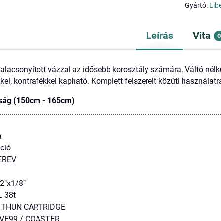
Gyártó:
Lib
Leírás
Vita
0
 alacsonyított vázzal az idősebb korosztály számára. Váltó né
kel, kontrafékkel kapható. Komplett felszerelt közúti használatr
ság (150cm - 165cm)
................................................................................................................
a
ció
EREV
2"x1/8"
 38t
THUN CARTRIDGE
VE99 / COASTER