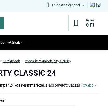
Felhasználói panel
Kosár
0 Ft
bbel
Márkák
Kerékpárok
Városi kerékpárok (city biciklik)
RTY CLASSIC 24
ékpár 24"-os kerékmérettel, alacsonyított vázzal
Tovább
ret