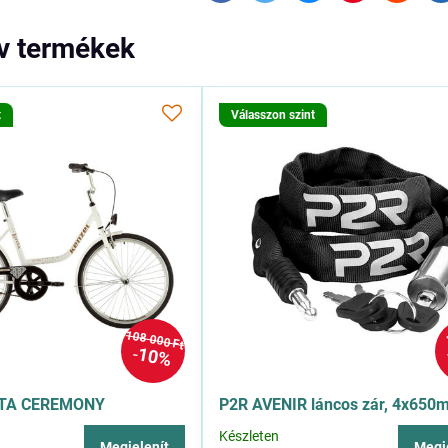
ív termékek
t
Válasszon szint
108 000 Ft
10%
ETA CEREMONY
P2R AVENIR láncos zár, 4x650
Készleten
Megjelenít
Megj