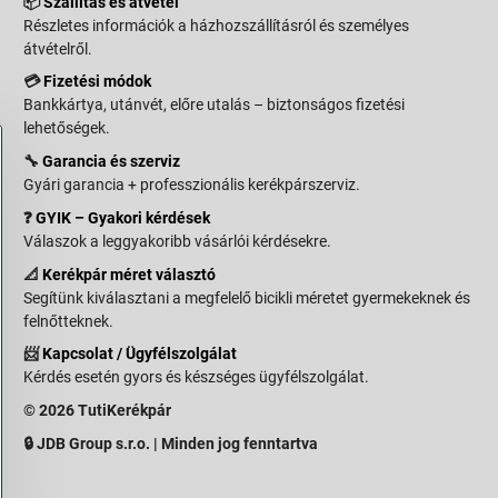
📦
Szállítás és átvétel
Részletes információk a házhozszállításról és személyes
átvételről.
💳
Fizetési módok
Bankkártya, utánvét, előre utalás – biztonságos fizetési
lehetőségek.
🔧
Garancia és szerviz
Gyári garancia + professzionális kerékpárszerviz.
❓
GYIK – Gyakori kérdések
Válaszok a leggyakoribb vásárlói kérdésekre.
📐
Kerékpár méret választó
Segítünk kiválasztani a megfelelő bicikli méretet gyermekeknek és
felnőtteknek.
📨
Kapcsolat / Ügyfélszolgálat
Kérdés esetén gyors és készséges ügyfélszolgálat.
© 2026 TutiKerékpár
🔒 JDB Group s.r.o. | Minden jog fenntartva