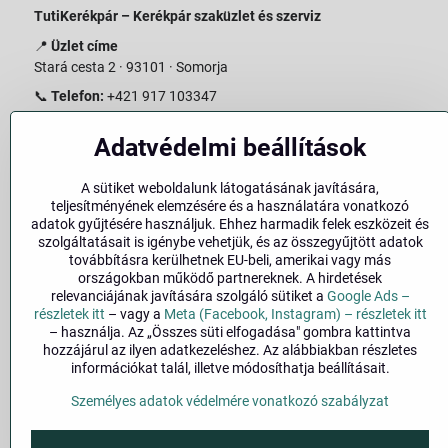
TutiKerékpár – Kerékpár szaküzlet és szerviz
📍
Üzlet címe
Stará cesta 2 · 93101 · Somorja
📞
Telefon:
+421 917 103347
📧
E-mail:
info@slovakiabike.sk
Adatvédelmi beállítások
Nyitvatartás:
A sütiket weboldalunk látogatásának javítására,
Hétfő–Péntek: 09:00–15:00
teljesítményének elemzésére és a használatára vonatkozó
Szombat: 09:00–11:00
adatok gyűjtésére használjuk. Ehhez harmadik felek eszközeit és
Vasárnap: Zárva
szolgáltatásait is igénybe vehetjük, és az összegyűjtött adatok
továbbításra kerülhetnek EU-beli, amerikai vagy más
👉
Bolt megtekintése a térképen
(
Google Maps link
)
országokban működő partnereknek. A hirdetések
relevanciájának javítására szolgáló sütiket a
Google Ads –
részletek itt
– vagy a
Meta (Facebook, Instagram) – részletek itt
– használja. Az „Összes süti elfogadása" gombra kattintva
hozzájárul az ilyen adatkezeléshez. Az alábbiakban részletes
információkat talál, illetve módosíthatja beállításait.
Személyes adatok védelmére vonatkozó szabályzat