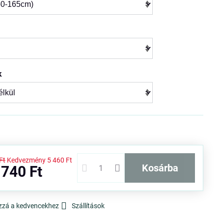
k
Ft
Kedvezmény
5 460 Ft
kosárba
 740 Ft
zzá a kedvencekhez
Szállítások