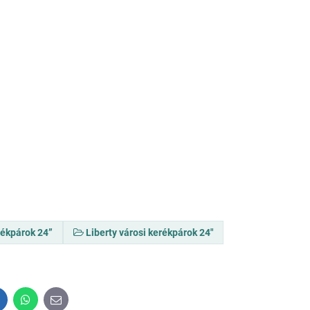
rékpárok 24”
Liberty városi kerékpárok 24"
inkedIn
WhatsApp
E-