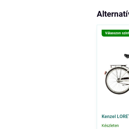
Alternat
Válasszon szin
Kenzel LOR
Készleten