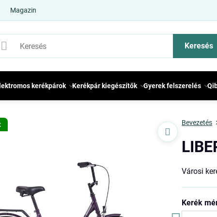
Magazin
Keresés
lektromos kerékpárok
Kerékpár kiegészítők
Gyerek felszerelés
Qi
Bevezetés
t
LIBE
Városi ker
Kerék mé