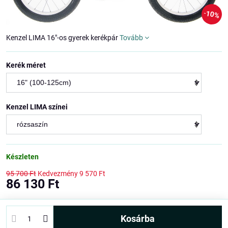
10%
Kenzel LIMA 16"-os gyerek kerékpár
Tovább
Kerék méret
Kenzel LIMA színei
Készleten
95 700 Ft
Kedvezmény
9 570 Ft
86 130 Ft
kosárba