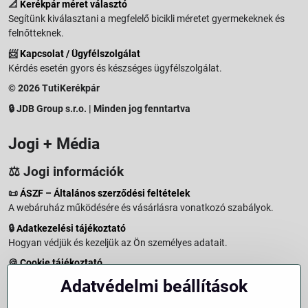
📐
Kerékpár méret választó
Segítünk kiválasztani a megfelelő bicikli méretet gyermekeknek és
felnőtteknek.
📨
Kapcsolat / Ügyfélszolgálat
Kérdés esetén gyors és készséges ügyfélszolgálat.
© 2026 TutiKerékpár
🔒 JDB Group s.r.o. | Minden jog fenntartva
Jogi + Média
⚖️ Jogi információk
📜
ÁSZF – Általános szerződési feltételek
A webáruház működésére és vásárlásra vonatkozó szabályok.
🔒
Adatkezelési tájékoztató
Hogyan védjük és kezeljük az Ön személyes adatait.
🍪
Cookie tájékoztató
A weboldalon használt sütikről és adatkezelésről.
Adatvédelmi beállítások
↩️
Elállási jog – 14 napos visszaküldés