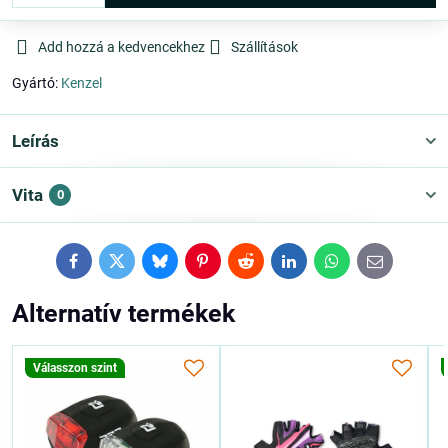
Add hozzá a kedvencekhez
Szállítások
Gyártó:
Kenzel
Leírás
Vita
0
Facebook
Twitter
Bluesky
Pinterest
Reddit
LinkedIn
WhatsApp
E-
mail
Alternatív termékek
Válasszon szint