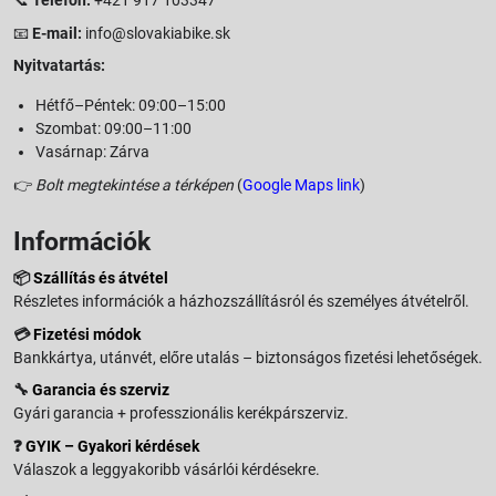
📧
E-mail:
info@slovakiabike.sk
Nyitvatartás:
Hétfő–Péntek: 09:00–15:00
Szombat: 09:00–11:00
Vasárnap: Zárva
👉
Bolt megtekintése a térképen
(
Google Maps link
)
Információk
📦
Szállítás és átvétel
Részletes információk a házhozszállításról és személyes átvételről.
💳
Fizetési módok
Bankkártya, utánvét, előre utalás – biztonságos fizetési lehetőségek.
🔧
Garancia és szerviz
Gyári garancia + professzionális kerékpárszerviz.
❓
GYIK – Gyakori kérdések
Válaszok a leggyakoribb vásárlói kérdésekre.