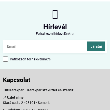
Hírlevél
Feliratkozni hírlevelünkre:
Járatni
Iratkozzon fel hírlevelünkre
Kapcsolat
TutiKerékpár – Kerékpár szaküzlet és szerviz
📍
Üzlet címe
Stará cesta 2 · 93101 · Somorja
📞
Telefon:
+421 917 103347