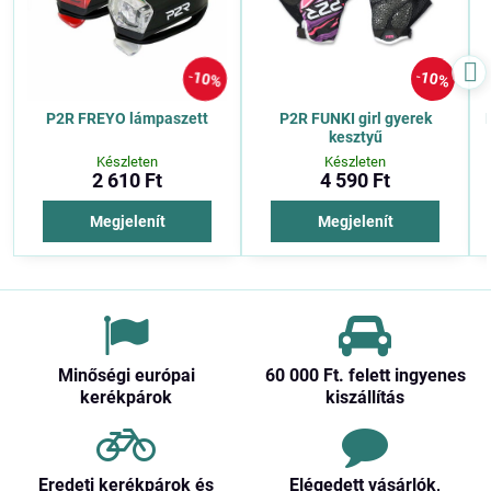
10%
10%
P2R FREYO lámpaszett
P2R FUNKI girl gyerek
kesztyű
Készleten
Készleten
2 610 Ft
4 590 Ft
Megjelenít
Megjelenít
Minőségi európai
60 000 Ft​. felett ingyenes
kerékpárok
kiszállítás
Eredeti kerékpárok és
Elégedett vásárlók,