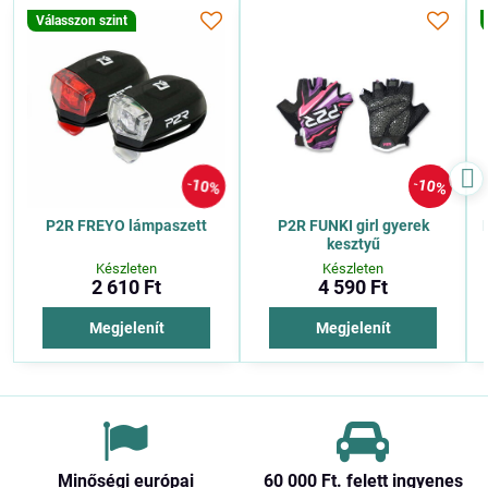
Válasszon szint
10%
10%
P2R FREYO lámpaszett
P2R FUNKI girl gyerek
kesztyű
Készleten
Készleten
2 610 Ft
4 590 Ft
Megjelenít
Megjelenít
Minőségi európai
60 000 Ft​. felett ingyenes