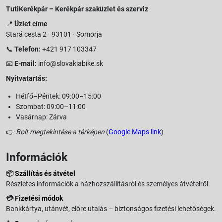
TutiKerékpár – Kerékpár szaküzlet és szerviz
📍
Üzlet címe
Stará cesta 2 · 93101 · Somorja
📞
Telefon:
+421 917 103347
📧
E-mail:
info@slovakiabike.sk
Nyitvatartás:
Hétfő–Péntek: 09:00–15:00
Szombat: 09:00–11:00
Vasárnap: Zárva
👉
Bolt megtekintése a térképen
(
Google Maps link
)
Információk
📦
Szállítás és átvétel
Részletes információk a házhozszállításról és személyes átvételről.
💳
Fizetési módok
Bankkártya, utánvét, előre utalás – biztonságos fizetési lehetőségek.