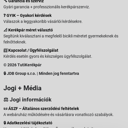
🔧
Garancia és szerviz
Gyári garancia + professzionális kerékpárszerviz.
❓
GYIK – Gyakori kérdések
Válaszok a leggyakoribb vásárlói kérdésekre.
📐
Kerékpár méret választó
Segítünk kiválasztani a megfelelő bicikli méretet gyermekeknek és
felnőtteknek.
📨
Kapcsolat / Ügyfélszolgálat
Kérdés esetén gyors és készséges ügyfélszolgálat.
© 2026 TutiKerékpár
🔒 JDB Group s.r.o. | Minden jog fenntartva
Jogi + Média
⚖️ Jogi információk
📜
ÁSZF – Általános szerződési feltételek
A webáruház működésére és vásárlásra vonatkozó szabályok.
🔒
Adatkezelési tájékoztató