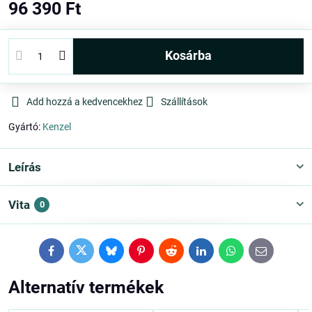
96 390 Ft
kosárba
Add hozzá a kedvencekhez
Szállítások
Gyártó:
Kenzel
Leírás
Vita
0
Facebook
Twitter
Bluesky
Pinterest
Reddit
LinkedIn
WhatsApp
E-
mail
Alternatív termékek