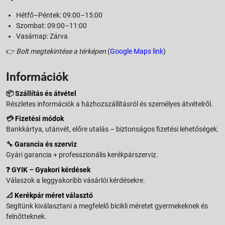
Hétfő–Péntek: 09:00–15:00
Szombat: 09:00–11:00
Vasárnap: Zárva
👉
Bolt megtekintése a térképen
(
Google Maps link
)
Információk
📦
Szállítás és átvétel
Részletes információk a házhozszállításról és személyes átvételről.
💳
Fizetési módok
Bankkártya, utánvét, előre utalás – biztonságos fizetési lehetőségek.
🔧
Garancia és szerviz
Gyári garancia + professzionális kerékpárszerviz.
❓
GYIK – Gyakori kérdések
Válaszok a leggyakoribb vásárlói kérdésekre.
📐
Kerékpár méret választó
Segítünk kiválasztani a megfelelő bicikli méretet gyermekeknek és
felnőtteknek.