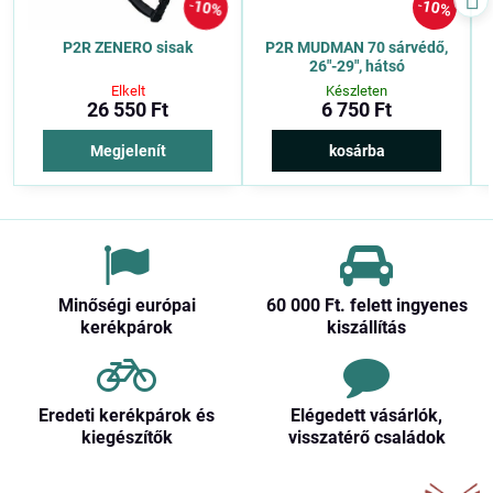
10%
10%
P2R ZENERO sisak
P2R MUDMAN 70 sárvédő,
26″-29″, hátsó
Elkelt
Készleten
26 550 Ft
6 750 Ft
Megjelenít
kosárba
Minőségi európai
60 000 Ft​. felett ingyenes
kerékpárok
kiszállítás
Eredeti kerékpárok és
Elégedett vásárlók,
kiegészítők
visszatérő családok