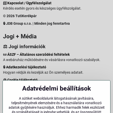
📨
Kapcsolat / Ügyfélszolgálat
Kérdés esetén gyors és készséges ügyfélszolgálat.
© 2026 TutiKerékpár
🔒 JDB Group s.r.o. | Minden jog fenntartva
Jogi + Média
⚖️ Jogi információk
📜
ÁSZF – Általános szerződési feltételek
A webáruház működésére és vásárlásra vonatkozó szabályok.
🔒
Adatkezelési tájékoztató
Hogyan védjük és kezeljük az Ön személyes adatait.
🍪
Cookie tájékoztató
A weboldalon használt sütikről és adatkezelésről.
Adatvédelmi beállítások
↩️
Elállási jog – 14 napos visszaküldés
Vásárlástól való elállás menete és feltételei.
A sütiket weboldalunk látogatásának javítására,
teljesítményének elemzésére és a használatára vonatkozó
↩️
Elállás a szerződéstől
adatok gyűjtésére használjuk. Ehhez harmadik felek eszközeit
és szolgáltatásait is igénybe vehetjük, és az összegyűjtött