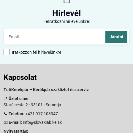
Hírlevél
Feliratkozni hírlevelünkre:
Járatni
Iratkozzon fel hírlevelünkre
Kapcsolat
TutiKerékpár – Kerékpár szaküzlet és szerviz
📍
Üzlet címe
Stará cesta 2 · 93101 · Somorja
📞
Telefon:
+421 917 103347
📧
E-mail:
info@slovakiabike.sk
Nyitvatartás: