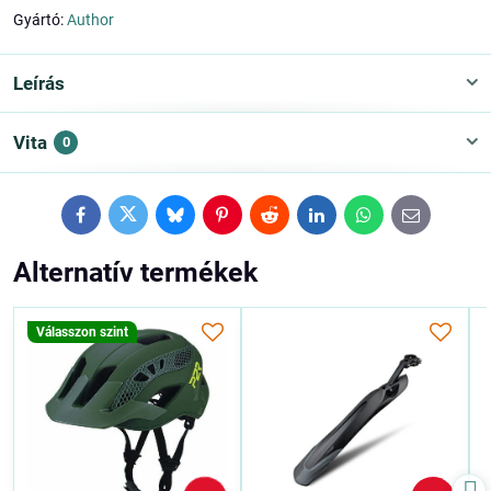
Gyártó:
Author
Leírás
Vita
0
Facebook
Twitter
Bluesky
Pinterest
Reddit
LinkedIn
WhatsApp
E-
mail
Alternatív termékek
Válasszon szint