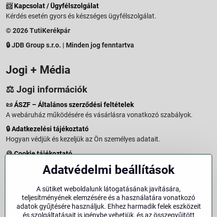
📨
Kapcsolat / Ügyfélszolgálat
Kérdés esetén gyors és készséges ügyfélszolgálat.
© 2026 TutiKerékpár
🔒 JDB Group s.r.o. | Minden jog fenntartva
Jogi + Média
⚖️ Jogi információk
📜
ÁSZF – Általános szerződési feltételek
A webáruház működésére és vásárlásra vonatkozó szabályok.
🔒
Adatkezelési tájékoztató
Hogyan védjük és kezeljük az Ön személyes adatait.
🍪
Cookie tájékoztató
A weboldalon használt sütikről és adatkezelésről.
Adatvédelmi beállítások
↩️
Elállási jog – 14 napos visszaküldés
Vásárlástól való elállás menete és feltételei.
A sütiket weboldalunk látogatásának javítására,
teljesítményének elemzésére és a használatára vonatkozó
↩️
Elállás a szerződéstől
adatok gyűjtésére használjuk. Ehhez harmadik felek eszközeit
és szolgáltatásait is igénybe vehetjük, és az összegyűjtött