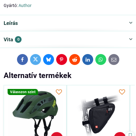
Gyártó:
Author
Leírás
Vita
0
Facebook
Twitter
Bluesky
Pinterest
Reddit
LinkedIn
WhatsApp
E-
mail
Alternatív termékek
Válasszon szint