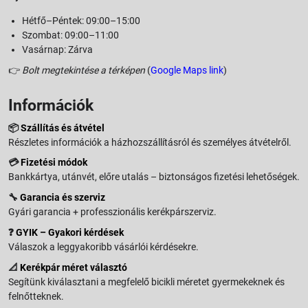
Hétfő–Péntek: 09:00–15:00
Szombat: 09:00–11:00
Vasárnap: Zárva
👉
Bolt megtekintése a térképen
(
Google Maps link
)
Információk
📦
Szállítás és átvétel
Részletes információk a házhozszállításról és személyes átvételről.
💳
Fizetési módok
Bankkártya, utánvét, előre utalás – biztonságos fizetési lehetőségek.
🔧
Garancia és szerviz
Gyári garancia + professzionális kerékpárszerviz.
❓
GYIK – Gyakori kérdések
Válaszok a leggyakoribb vásárlói kérdésekre.
📐
Kerékpár méret választó
Segítünk kiválasztani a megfelelő bicikli méretet gyermekeknek és
felnőtteknek.