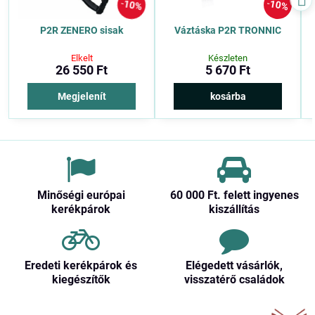
10%
10%
P2R ZENERO sisak
Váztáska P2R TRONNIC
Elkelt
Készleten
26 550 Ft
5 670 Ft
Megjelenít
kosárba
Minőségi európai
60 000 Ft​. felett ingyenes
kerékpárok
kiszállítás
Eredeti kerékpárok és
Elégedett vásárlók,
kiegészítők
visszatérő családok