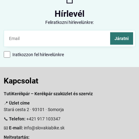
Hírlevél
Feliratkozni hírlevelünkre:
Járatni
Iratkozzon fel hírlevelünkre
Kapcsolat
TutiKerékpár – Kerékpár szaküzlet és szerviz
📍
Üzlet címe
Stará cesta 2 · 93101 · Somorja
📞
Telefon:
+421 917 103347
📧
E-mail:
info@slovakiabike.sk
Nyitvatartás: