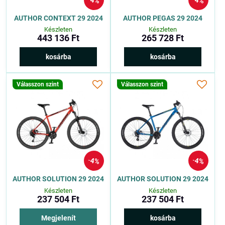
4%
4%
AUTHOR CONTEXT 29 2024
AUTHOR PEGAS 29 2024
Készleten
Készleten
443 136 Ft
265 728 Ft
kosárba
kosárba
Válasszon szint
Válasszon szint
4%
4%
AUTHOR SOLUTION 29 2024
AUTHOR SOLUTION 29 2024
Készleten
Készleten
237 504 Ft
237 504 Ft
Megjelenít
kosárba