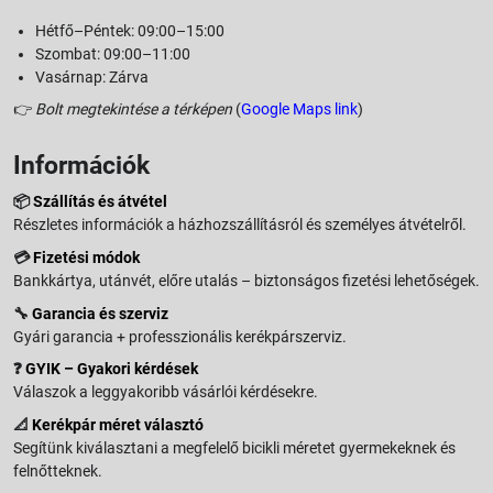
Hétfő–Péntek: 09:00–15:00
Szombat: 09:00–11:00
Vasárnap: Zárva
👉
Bolt megtekintése a térképen
(
Google Maps link
)
Információk
📦
Szállítás és átvétel
Részletes információk a házhozszállításról és személyes átvételről.
💳
Fizetési módok
Bankkártya, utánvét, előre utalás – biztonságos fizetési lehetőségek.
🔧
Garancia és szerviz
Gyári garancia + professzionális kerékpárszerviz.
❓
GYIK – Gyakori kérdések
Válaszok a leggyakoribb vásárlói kérdésekre.
📐
Kerékpár méret választó
Segítünk kiválasztani a megfelelő bicikli méretet gyermekeknek és
felnőtteknek.