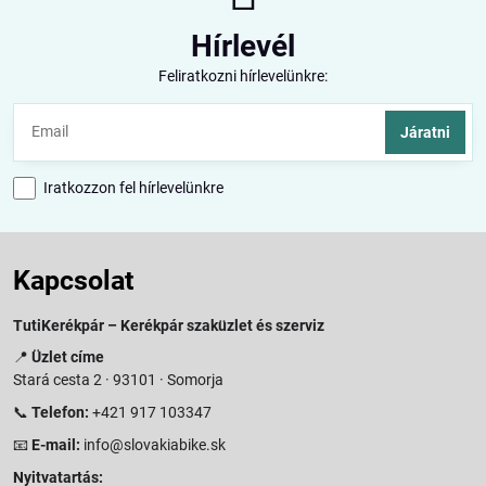
Hírlevél
Feliratkozni hírlevelünkre:
Járatni
Iratkozzon fel hírlevelünkre
Kapcsolat
TutiKerékpár – Kerékpár szaküzlet és szerviz
📍
Üzlet címe
Stará cesta 2 · 93101 · Somorja
📞
Telefon:
+421 917 103347
📧
E-mail:
info@slovakiabike.sk
Nyitvatartás: