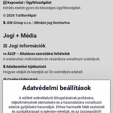
📨
Kapcsolat / Ügyfélszolgálat
Kérdés esetén gyors és készséges ügyfélszolgálat.
© 2026 TutiKerékpár
🔒 JDB Group s.r.o. | Minden jog fenntartva
Jogi + Média
⚖️ Jogi információk
📜
ÁSZF – Általános szerződési feltételek
A webáruház működésére és vásárlásra vonatkozó szabályok.
🔒
Adatkezelési tájékoztató
Hogyan védjük és kezeljük az Ön személyes adatait.
🍪
Cookie tájékoztató
A weboldalon használt sütikről és adatkezelésről.
Adatvédelmi beállítások
↩️
Elállási jog – 14 napos visszaküldés
Vásárlástól való elállás menete és feltételei.
A sütiket weboldalunk látogatásának javítására,
teljesítményének elemzésére és a használatára vonatkozó
↩️
Elállás a szerződéstől
adatok gyűjtésére használjuk. Ehhez harmadik felek eszközeit
és szolgáltatásait is igénybe vehetjük, és az összegyűjtött
🏢
Impresszum