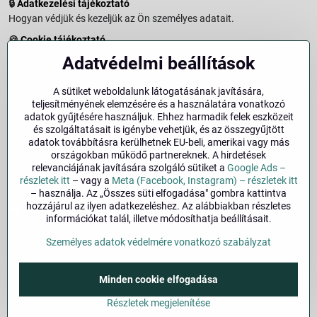
🔒
Adatkezelési tájékoztató
Hogyan védjük és kezeljük az Ön személyes adatait.
🍪
Cookie tájékoztató
A weboldalon használt sütikről és adatkezelésről.
Adatvédelmi beállítások
↩️
Elállási jog – 14 napos visszaküldés
Vásárlástól való elállás menete és feltételei.
A sütiket weboldalunk látogatásának javítására,
teljesítményének elemzésére és a használatára vonatkozó
↩️
Elállás a szerződéstől
adatok gyűjtésére használjuk. Ehhez harmadik felek eszközeit
és szolgáltatásait is igénybe vehetjük, és az összegyűjtött
🏢
Impresszum
adatok továbbításra kerülhetnek EU-beli, amerikai vagy más
Üzemeltetői adatok és jogi tudnivalók.
országokban működő partnereknek. A hirdetések
relevanciájának javítására szolgáló sütiket a
Google Ads –
🔐
Biztonság
részletek itt
– vagy a
Meta (Facebook, Instagram) – részletek itt
– használja. Az „Összes süti elfogadása" gombra kattintva
hozzájárul az ilyen adatkezeléshez. Az alábbiakban részletes
Facebook
Instagram
információkat talál, illetve módosíthatja beállításait.
Személyes adatok védelmére vonatkozó szabályzat
©
2026
Szerzői jog
Adatvédelmi beállítások
Minden cookie elfogadása
Személyes adatok védelmére vonatkozó szabályzat
A megrendelés állapota
Részletek megjelenítése
Alapján készült:
BiznisWeb.sk