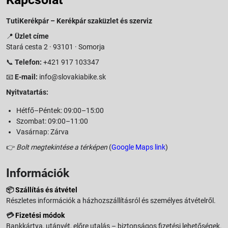
TutiKerékpár – Kerékpár szaküzlet és szerviz
📍
Üzlet címe
Stará cesta 2 · 93101 · Somorja
📞
Telefon:
+421 917 103347
📧
E-mail:
info@slovakiabike.sk
Nyitvatartás:
Hétfő–Péntek: 09:00–15:00
Szombat: 09:00–11:00
Vasárnap: Zárva
👉
Bolt megtekintése a térképen
(
Google Maps link
)
Információk
📦
Szállítás és átvétel
Részletes információk a házhozszállításról és személyes átvételről.
💳
Fizetési módok
Bankkártya, utánvét, előre utalás – biztonságos fizetési lehetőségek.