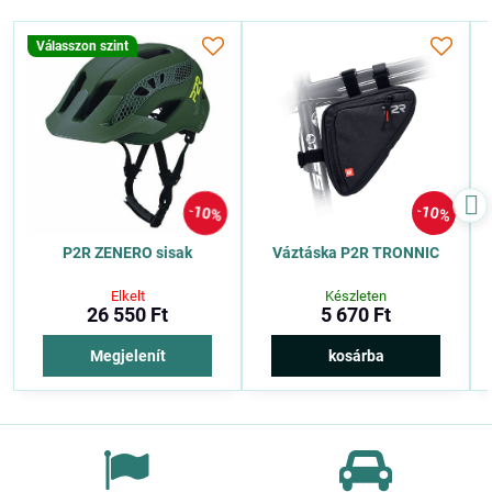
Válasszon szint
10%
10%
P2R ZENERO sisak
Váztáska P2R TRONNIC
Elkelt
Készleten
26 550 Ft
5 670 Ft
Megjelenít
kosárba