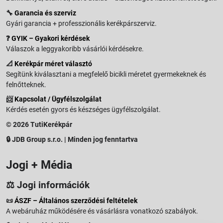
🔧
Garancia és szerviz
Gyári garancia + professzionális kerékpárszerviz.
❓
GYIK – Gyakori kérdések
Válaszok a leggyakoribb vásárlói kérdésekre.
📐
Kerékpár méret választó
Segítünk kiválasztani a megfelelő bicikli méretet gyermekeknek és
felnőtteknek.
📨
Kapcsolat / Ügyfélszolgálat
Kérdés esetén gyors és készséges ügyfélszolgálat.
© 2026 TutiKerékpár
🔒 JDB Group s.r.o. | Minden jog fenntartva
Jogi + Média
⚖️ Jogi információk
📜
ÁSZF – Általános szerződési feltételek
A webáruház működésére és vásárlásra vonatkozó szabályok.