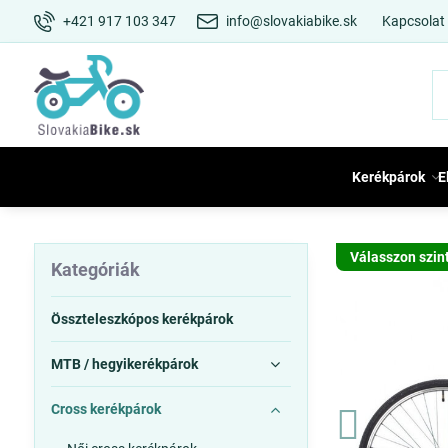
+421 917 103 347
info@slovakiabike.sk
Kapcsolat
Kerékpárok
E
Válasszon szin
Kategóriák
Összteleszkópos kerékpárok
MTB / hegyikerékpárok
Cross kerékpárok