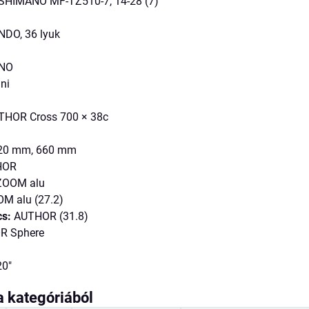
SHIMANO MF-TZ510-7, 14-28 (7)
DO, 36 lyuk
NO
lni
HOR Cross 700 × 38c
 20 mm, 660 mm
HOR
OOM alu
M alu (27.2)
cs:
AUTHOR (31.8)
R Sphere
20"
a kategóriából