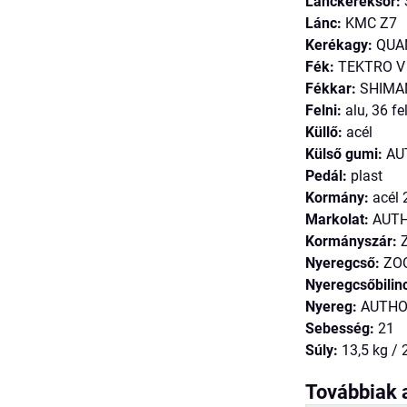
Lánckeréksor:
Lánc:
KMC Z7
Kerékagy:
QUAN
Fék:
TEKTRO V
Fékkar:
SHIMA
Felni:
alu, 36 fe
Küllő:
acél
Külső gumi:
AUT
Pedál:
plast
Kormány:
acél
Markolat:
AUT
Kormányszár:
Z
Nyeregcső:
ZOO
Nyeregcsőbilin
Nyereg:
AUTHO
Sebesség:
21
Súly:
13,5 kg / 
Továbbiak 