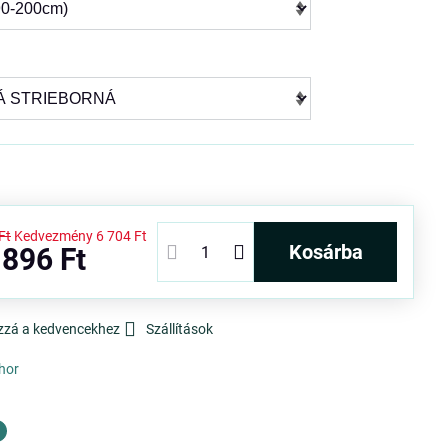
Ft
Kedvezmény
6 704 Ft
kosárba
 896 Ft
zzá a kedvencekhez
Szállítások
hor