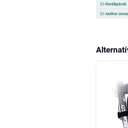
Kerékpárok
Author cros
Alternat