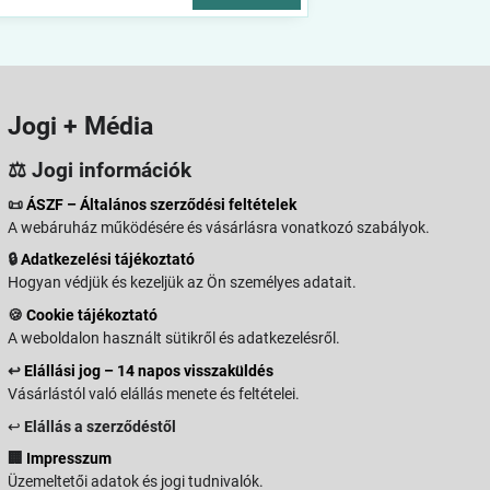
Jogi + Média
⚖️ Jogi információk
📜
ÁSZF – Általános szerződési feltételek
A webáruház működésére és vásárlásra vonatkozó szabályok.
🔒
Adatkezelési tájékoztató
Hogyan védjük és kezeljük az Ön személyes adatait.
🍪
Cookie tájékoztató
A weboldalon használt sütikről és adatkezelésről.
↩️
Elállási jog – 14 napos visszaküldés
Vásárlástól való elállás menete és feltételei.
↩️
Elállás a szerződéstől
🏢
Impresszum
Üzemeltetői adatok és jogi tudnivalók.