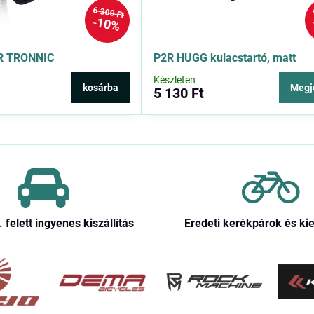
6 300 Ft
10%
R TRONNIC
P2R HUGG kulacstartó, matt
Készleten
kosárba
Megj
5 130 Ft
. felett ingyenes kiszállítás
Eredeti kerékpárok és ki