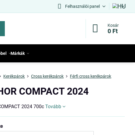
Felhasználói panel
Kosár
0 Ft
bbel
Márkák
Kerékpárok
Cross kerékpárok
Férfi cross kerékpárok
HOR COMPACT 2024
COMPACT 2024 700c
Tovább
te