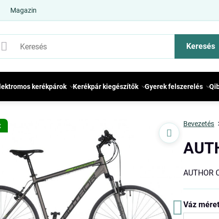
Magazin
Keresés
lektromos kerékpárok
Kerékpár kiegészítők
Gyerek felszerelés
Qi
Bevezetés
t
AUT
AUTHOR 
Váz mére