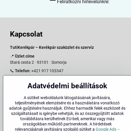
Feliratkozni hírlevelünkre:
Kapcsolat
TutiKerékpár – Kerékpár szaküzlet és szerviz
📍
Üzlet címe
Stará cesta 2 · 93101 · Somorja
📞
Telefon:
+421 917 103347
📧
E-mail:
info@slovakiabike.sk
Adatvédelmi beállítások
Nyitvatartás:
A sütiket weboldalunk látogatásának javítására,
Hétfő–Péntek: 09:00–15:00
teljesítményének elemzésére és a használatára vonatkozó
Szombat: 09:00–11:00
adatok gyűjtésére használjuk. Ehhez harmadik felek eszközeit és
Vasárnap: Zárva
szolgáltatásait is igénybe vehetjük, és az összegyűjtött adatok
továbbításra kerülhetnek EU-beli, amerikai vagy más
👉
Bolt megtekintése a térképen
(
Google Maps link
)
országokban működő partnereknek. A hirdetések
relevanciájának javítására szolgáló sütiket a
Google Ads –