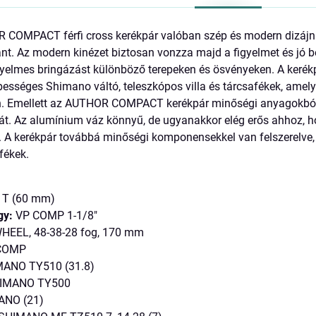
 COMPACT férfi cross kerékpár valóban szép és modern dizájnna
t. Az modern kinézet biztosan vonzza majd a figyelmet és jó 
nyelmes bringázást különböző terepeken és ösvényeken. A kerék
bességes Shimano váltó, teleszkópos villa és tárcsafékek, ame
n. Emellett az AUTHOR COMPACT kerékpár minőségi anyagokból k
t. Az alumínium váz könnyű, de ugyanakkor elég erős ahhoz, h
 A kerékpár továbbá minőségi komponensekkel van felszerelve,
 fékek.
 T (60 mm)
gy:
VP COMP 1-1/8"
EEL, 48-38-28 fog, 170 mm
COMP
ANO TY510 (31.8)
IMANO TY500
NO (21)