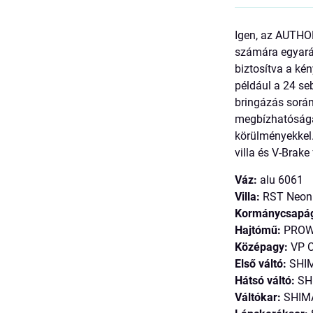
Igen, az AUTHOR
számára egyarán
biztosítva a ké
például a 24 se
bringázás sorá
megbízhatóságá
körülményekkel.
villa és V-Brake
Váz:
alu 6061
Villa:
RST Neon
Kormánycsapá
Hajtómű:
PROWH
Középagy:
VP 
Első váltó:
SHIM
Hátsó váltó:
SH
Váltókar:
SHIMA