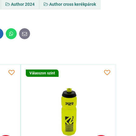
Author 2024
Author cross kerékpárok
inkedIn
WhatsApp
E-
mail
Válasszon szint