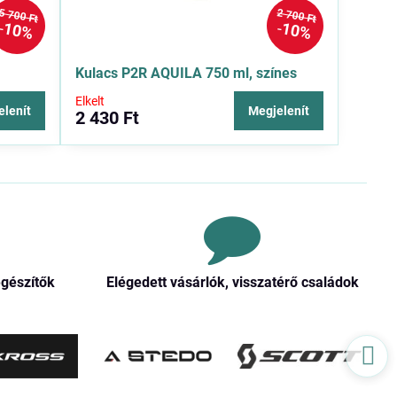
5 700 Ft
2 700 Ft
10%
10%
Kulacs P2R AQUILA 750 ml, színes
Elkelt
elenít
Megjelenít
2 430 Ft
egészítők
Elégedett vásárlók, visszatérő családok