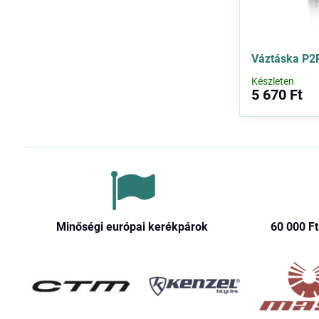
Váztáska P2
Készleten
5 670 Ft
Minőségi európai kerékpárok
60 000 Ft​