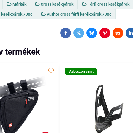
Márkák
Cross kerékpárok
Férfi cross kerékpárok
s kerékpárok 700c
Author cross férfi kerékpárok 700c
Facebook
Twitter
Bluesky
Pinterest
Reddit
L
ív termékek
Válasszon szint