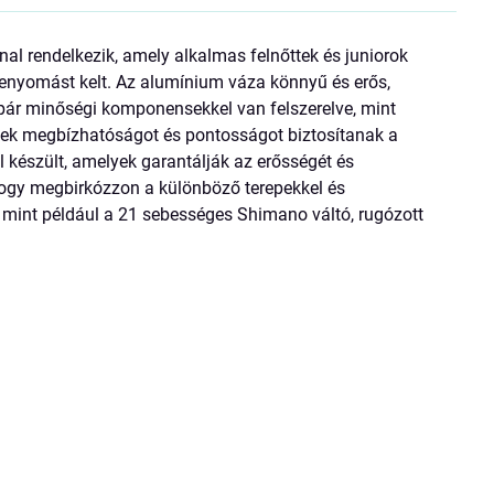
l rendelkezik, amely alkalmas felnőttek és juniorok
benyomást kelt. Az alumínium váza könnyű és erős,
pár minőségi komponensekkel van felszerelve, mint
lyek megbízhatóságot és pontosságot biztosítanak a
észült, amelyek garantálják az erősségét és
ogy megbirkózzon a különböző terepekkel és
 mint például a 21 sebességes Shimano váltó, rugózott