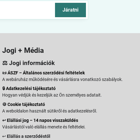
Járatni
Jogi + Média
⚖️ Jogi információk
📜
ÁSZF – Általános szerződési feltételek
A webáruház működésére és vásárlásra vonatkozó szabályok.
🔒
Adatkezelési tájékoztató
Hogyan védjük és kezeljük az Ön személyes adatait.
🍪
Cookie tájékoztató
A weboldalon használt sütikről és adatkezelésről.
↩️
Elállási jog – 14 napos visszaküldés
Vásárlástól való elállás menete és feltételei.
↩️
Elállás a szerződéstől