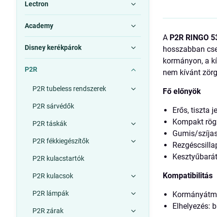
Lectron
Academy
A
P2R RINGO 
Disney kerékpárok
hosszabban csen
kormányon, a kím
P2R
nem kívánt zörg
P2R tubeless rendszerek
Fő előnyök
P2R sárvédők
Erős, tiszta
Kompakt rögzí
P2R táskák
Gumis/szíjas
P2R fékkiegészítők
Rezgéscsillap
Kesztyűbarát
P2R kulacstartók
Kompatibilitás
P2R kulacsok
P2R lámpák
Kormányátmér
Elhelyezés: b
P2R zárak