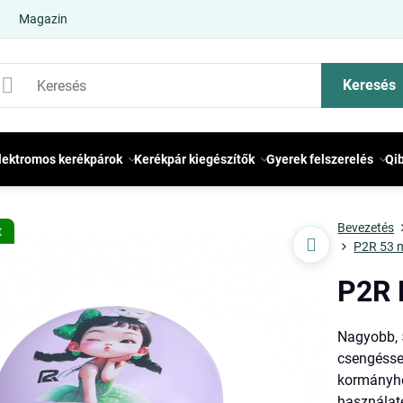
Magazin
Keresés
lektromos kerékpárok
Kerékpár kiegészítők
Gyerek felszerelés
Qi
Bevezetés
t
P2R 53 
P2R 
Nagyobb, 
csengésse
kormányhoz
használaté