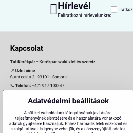
Hírlevél
Iratkoz
Feliratkozni hírlevelünkre:
Kapcsolat
TutiKerékpár – Kerékpár szaküzlet és szerviz
📍
Üzlet címe
Stará cesta 2 · 93101 · Somorja
📞
Telefon:
+421 917 103347
📧
E-mail:
info@slovakiabike.sk
Adatvédelmi beállítások
Nyitvatartás:
A sütiket weboldalunk látogatásának javítására,
Hétfő–Péntek: 09:00–15:00
teljesítményének elemzésére és a használatára vonatkozó
Szombat: 09:00–11:00
adatok gyűjtésére használjuk. Ehhez harmadik felek eszközeit és
Vasárnap: Zárva
szolgáltatásait is igénybe vehetjük, és az összegyűjtött adatok