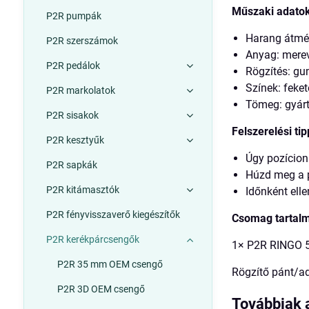
Műszaki adatok
P2R pumpák
Harang átmé
P2R szerszámok
Anyag: merev
P2R pedálok
Rögzítés: gum
Színek: feket
P2R markolatok
Tömeg: gyárt
P2R sisakok
Felszerelési ti
P2R kesztyűk
Úgy pozícion
P2R sapkák
Húzd meg a p
P2R kitámasztók
Időnként elle
P2R fényvisszaverő kiegészítők
Csomag tartal
P2R kerékpárcsengők
1× P2R RINGO 
P2R 35 mm OEM csengő
Rögzítő pánt/a
P2R 3D OEM csengő
Továbbiak 