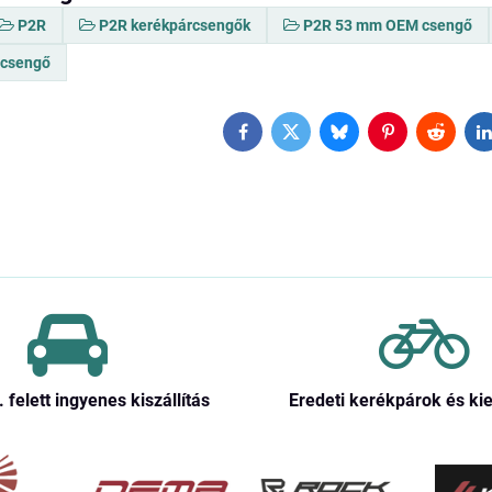
P2R
P2R kerékpárcsengők
P2R 53 mm OEM csengő
csengő
Facebook
Twitter
Bluesky
Pinterest
Reddit
L
. felett ingyenes kiszállítás
Eredeti kerékpárok és ki