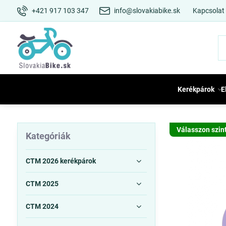
+421 917 103 347
info@slovakiabike.sk
Kapcsolat
Kerékpárok
E
Válasszon szin
Kategóriák
CTM 2026 kerékpárok
CTM 2025
CTM 2024