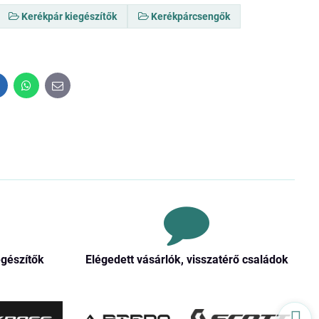
Kerékpár kiegészítők
Kerékpárcsengők
inkedIn
WhatsApp
E-
mail
egészítők
Elégedett vásárlók, visszatérő családok