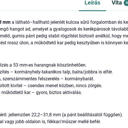
Leírás
Vita
0
53 mm
a látható–hallható jelenlét kulcsa sűrű forgalomban és 
gő hangot ad, amelyet a gyalogosok és kerékpárosok távolabbról
élő, gumis pánt pedig stabil rögzítést biztosít anélkül, hogy me
ést rossz úton, a működtető kar pedig kesztyűben is könnyen ke
 jelzés a 53 mm-es harangnak köszönhetően.
tés – kormányhely-takarékos talp, balra/jobbra is elfér.
, szerszámmentes felszerelés – kormánybarát.
ított kivitel – csendes menet közben, nincs zörgés.
 működtető kar – gyors, biztos aktiválás.
ő: jellemzően 22,2–31,8 mm (a pánt beállításától függően).
al vagy jobb oldalon is, fékkar/műszer mellé befér.