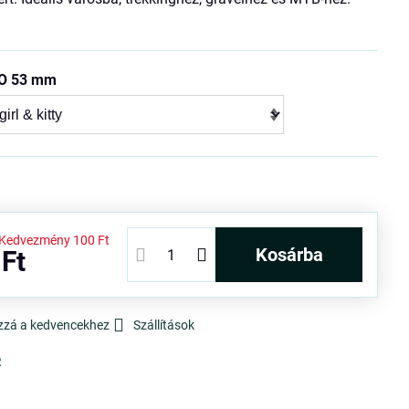
O 53 mm
Kedvezmény
100 Ft
kosárba
 Ft
zzá a kedvencekhez
Szállítások
R