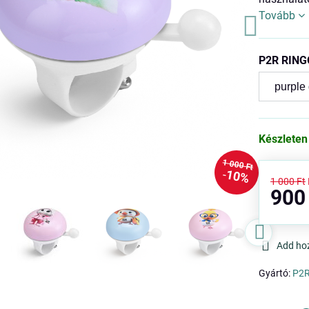
Tovább
P2R RING
Készleten
1 000 Ft
10%
1 000 Ft
900
Add ho
Gyártó:
P2