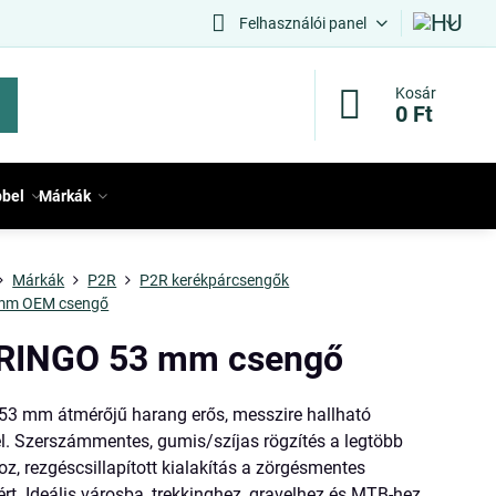
Felhasználói panel
Kosár
0 Ft
bbel
Márkák
Márkák
P2R
P2R kerékpárcsengők
mm OEM csengő
RINGO 53 mm csengő
53 mm átmérőjű harang erős, messzire hallható
l. Szerszámmentes, gumis/szíjas rögzítés a legtöbb
, rezgéscsillapított kialakítás a zörgésmentes
rt. Ideális városba, trekkinghez, gravelhez és MTB-hez.