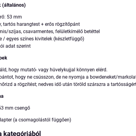
 (általános)
rő: 53 mm
, tartós harangtest + erős rögzítőpánt
is/szíjas, csavarmentes, felületkímélő betéttel
e / egyes színes kivitelek (készletfüggő)
ói adat szerint
ppek
áld, hogy mutató- vagy hüvelykujjal könnyen elérd.
ántot, hogy ne csússzon, de ne nyomja a bowdeneket/markolat
nőrizd a rögzítést; nedves idő után töröld szárazra a tartósságért
ma
53 mm csengő
dapter (a csomagolástól függően)
a kategóriából