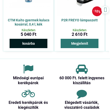
10%
CTM Kaito gyermek kulacs
P2R FREYO lámpaszett
kosárral, 0,4 l, kék
Készleten
Készleten
5 040 Ft
2 610 Ft
kosárba
Megjelenít
Minőségi európai
60 000 Ft​. felett ingyenes
kerékpárok
kiszállítás
Eredeti kerékpárok és
Elégedett vásárlók,
kiegészítők
visszatérő családok