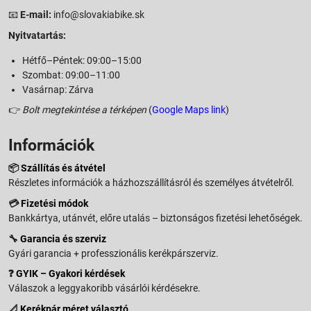
📧
E-mail:
info@slovakiabike.sk
Nyitvatartás:
Hétfő–Péntek: 09:00–15:00
Szombat: 09:00–11:00
Vasárnap: Zárva
👉
Bolt megtekintése a térképen
(
Google Maps link
)
Információk
📦
Szállítás és átvétel
Részletes információk a házhozszállításról és személyes átvételről.
💳
Fizetési módok
Bankkártya, utánvét, előre utalás – biztonságos fizetési lehetőségek.
🔧
Garancia és szerviz
Gyári garancia + professzionális kerékpárszerviz.
❓
GYIK – Gyakori kérdések
Válaszok a leggyakoribb vásárlói kérdésekre.
📐
Kerékpár méret választó