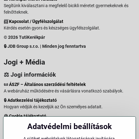
Segítünk kiválasztani a megfelelő bicikli méretet gyermekeknek és
felnőtteknek.
📨
Kapcsolat / Ügyfélszolgálat
Kérdés esetén gyors és készséges ügyfélszolgálat.
© 2026 TutiKerékpár
🔒 JDB Group s.r.o. | Minden jog fenntartva
Jogi + Média
⚖️ Jogi információk
📜
ÁSZF – Általános szerződési feltételek
A webáruház működésére és vásárlásra vonatkozó szabályok.
🔒
Adatkezelési tájékoztató
Hogyan védjük és kezeljük az Ön személyes adatait.
🍪
Cookie tájékoztató
A weboldalon használt sütikről és adatkezelésről.
Adatvédelmi beállítások
↩️
Elállási jog – 14 napos visszaküldés
Vásárlástól való elállás menete és feltételei.
A sütiket weboldalunk látogatásának javítására,