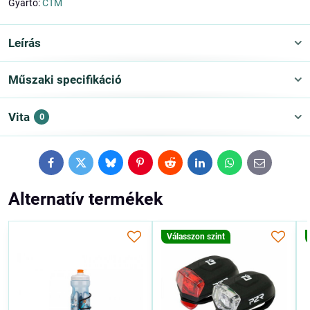
Gyártó:
CTM
Leírás
Műszaki specifikáció
Vita
0
Facebook
Twitter
Bluesky
Pinterest
Reddit
LinkedIn
WhatsApp
E-
mail
Alternatív termékek
Válasszon szint