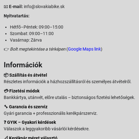
📧
E-mail:
info@slovakiabike.sk
Nyitvatartás:
Hétfő–Péntek: 09:00–15:00
Szombat: 09:00–11:00
Vasárnap: Zárva
👉
Bolt megtekintése a térképen
(
Google Maps link
)
Információk
📦
Szállítás és átvétel
Részletes információk a házhozszállításról és személyes átvételről.
💳
Fizetési módok
Bankkártya, utánvét, előre utalás – biztonságos fizetési lehetőségek.
🔧
Garancia és szerviz
Gyári garancia + professzionális kerékpárszerviz.
❓
GYIK – Gyakori kérdések
Válaszok a leggyakoribb vásárlói kérdésekre.
📐
Kerékpár méret választó