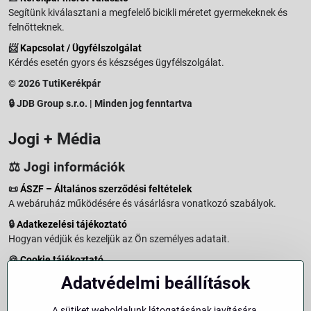
Segítünk kiválasztani a megfelelő bicikli méretet gyermekeknek és
felnőtteknek.
📨
Kapcsolat / Ügyfélszolgálat
Kérdés esetén gyors és készséges ügyfélszolgálat.
© 2026 TutiKerékpár
🔒 JDB Group s.r.o. | Minden jog fenntartva
Jogi + Média
⚖️ Jogi információk
📜
ÁSZF – Általános szerződési feltételek
A webáruház működésére és vásárlásra vonatkozó szabályok.
🔒
Adatkezelési tájékoztató
Hogyan védjük és kezeljük az Ön személyes adatait.
🍪
Cookie tájékoztató
A weboldalon használt sütikről és adatkezelésről.
Adatvédelmi beállítások
↩️
Elállási jog – 14 napos visszaküldés
Vásárlástól való elállás menete és feltételei.
A sütiket weboldalunk látogatásának javítására,