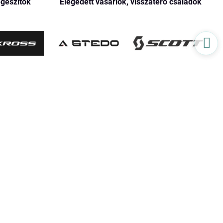
egészítők
Elégedett vásárlók, visszatérő családok