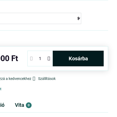
00 Ft
kosárba
zzá a kedvencekhez
Szállítások
M
ió
Vita
0