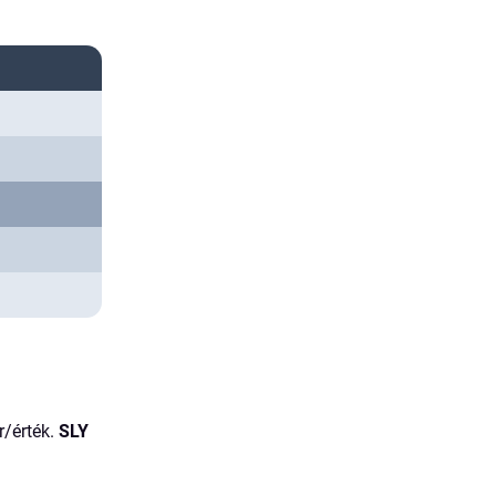
r/érték.
SLY