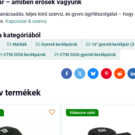
ár – amiben erősek vagyunk
tanácsadás, teljes körű szerviz, és gyors ügyfélszolgálat – hogy
en.
Kapcsolat & szerviz
a kategóriából
Márkák
Gyerek kerékpárok
16" gyerek kerékpár (3
CTM 2026 kerékpárok
CTM 2026 gyerek kerékpárok
Facebook
Twitter
Bluesky
Pinterest
Reddit
L
ív termékek
t
Válasszon szint