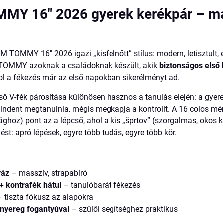
MY 16" 2026 gyerek kerékpár – ma
M TOMMY 16" 2026 igazi „kisfelnőtt” stílus: modern, letisztult
A TOMMY azoknak a családoknak készült, akik
biztonságos első
ol a fékezés már az első napokban sikerélményt ad.
lső V-fék párosítása különösen hasznos a tanulás elején: a gye
mindent megtanulnia, mégis megkapja a kontrollt. A 16 colos m
hoz) pont az a lépcső, ahol a kis „šprtov” (szorgalmas, okos k
ést: apró lépések, egyre több tudás, egyre több kör.
váz
– masszív, strapabíró
 + kontrafék hátul
– tanulóbarát fékezés
 tiszta fókusz az alapokra
nyereg fogantyúval
– szülői segítséghez praktikus