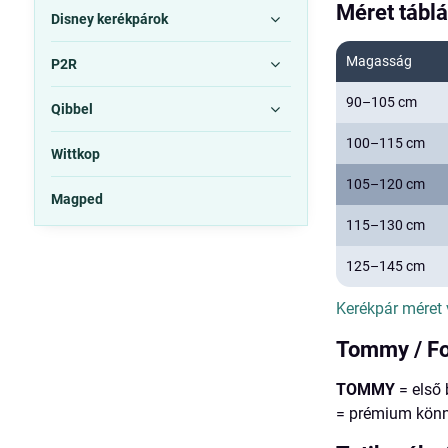
Méret táblá
Disney kerékpárok
Magasság
P2R
90–105 cm
Qibbel
100–115 cm
Wittkop
105–120 cm
Magped
115–130 cm
125–145 cm
Kerékpár méret 
Tommy / Fo
TOMMY
= első 
= prémium könn