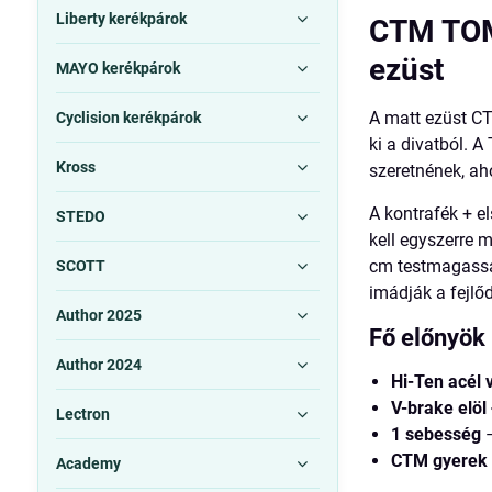
Liberty kerékpárok
CTM TOM
ezüst
MAYO kerékpárok
A matt ezüst CT
Cyclision kerékpárok
ki a divatból. 
Kross
szeretnének, ah
A kontrafék + e
STEDO
kell egyszerre 
cm testmagasság
SCOTT
imádják a fejlőd
Author 2025
Fő előnyök
Author 2024
Hi-Ten acél 
V-brake elöl
Lectron
1 sebesség
–
CTM gyerek 
Academy