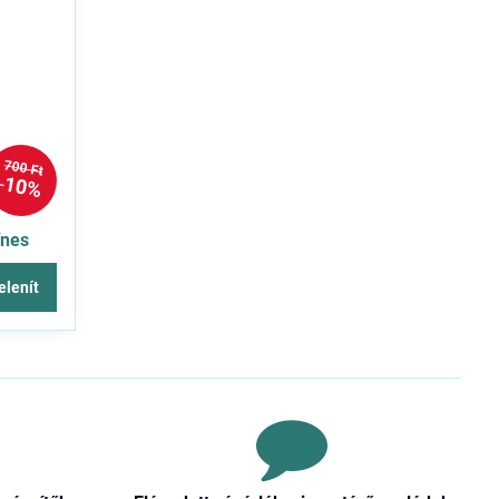
700 Ft
10%
ínes
elenít