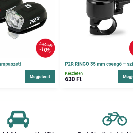
2 900 Ft
10%
ámpaszett
P2R RINGO 35 mm csengő – sz
Készleten
Megjelenít
Megj
630 Ft