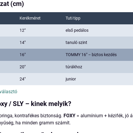
zat (cm)
Kerékméret
Tuti tipp
12"
első pedálos
14"
tanuló szint
16"
TOMMY 16" – biztos kezdés
20"
túrákhoz
24"
junior
választó
xy / SLY – kinek melyik?
bringa, kontrafékes biztonság.
FOXY
= alumínium + kézifék, jó á
yűség, ha minden gramm számít.