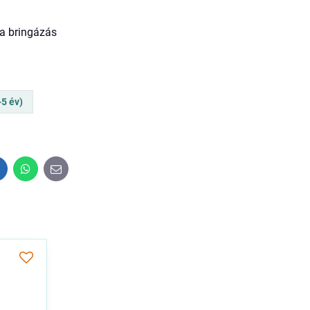
 a bringázás
-5 év)
inkedIn
WhatsApp
E-
mail