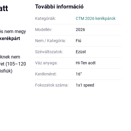
További információ
tt
Kategóriák:
CTM 2026 kerékpárok
Modellév:
2026
, és nem megy
 kerékpárt
Nem / Kategória:
Fiú
Színváltozatok:
Ezüst
reknek nem
Váz anyaga:
Hi-Ten acél
éret (105–120
isfiúk)
Kerékméret:
16"
Fokozatok száma:
1x1 speed