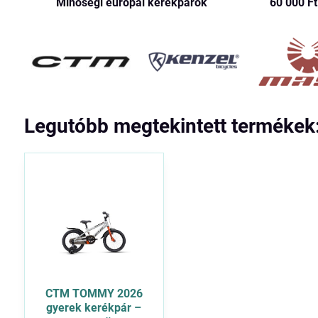
Minőségi európai kerékpárok
60 000 Ft​
Legutóbb megtekintett termékek
CTM TOMMY 2026
gyerek kerékpár –