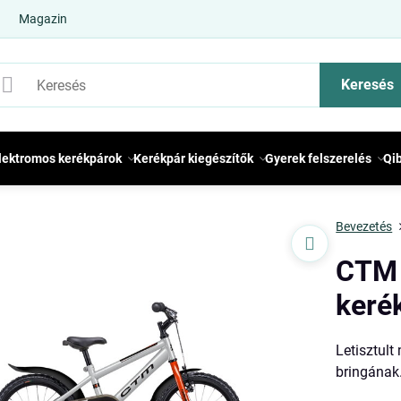
Magazin
Keresés
lektromos kerékpárok
Kerékpár kiegészítők
Gyerek felszerelés
Qi
Bevezetés
CTM 
keré
Letisztult
bringának.