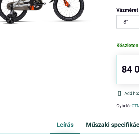
Vázméret
Készleten
84 0
Add ho
Gyártó:
CT
Leírás
Műszaki specifikác