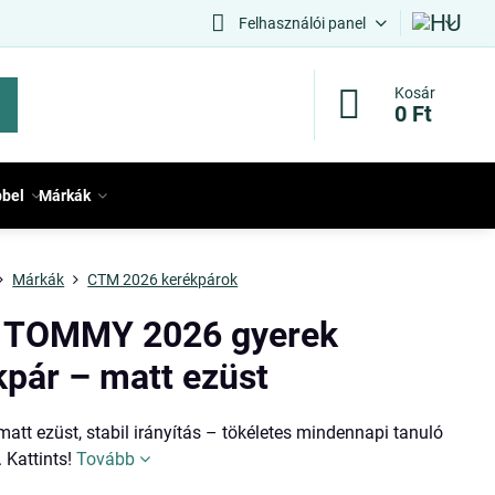
Felhasználói panel
Kosár
0 Ft
bbel
Márkák
Márkák
CTM 2026 kerékpárok
TOMMY 2026 gyerek
kpár – matt ezüst
 matt ezüst, stabil irányítás – tökéletes mindennapi tanuló
 Kattints!
Tovább