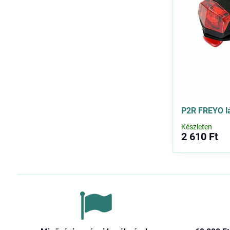
P2R FREYO l
Készleten
2 610 Ft