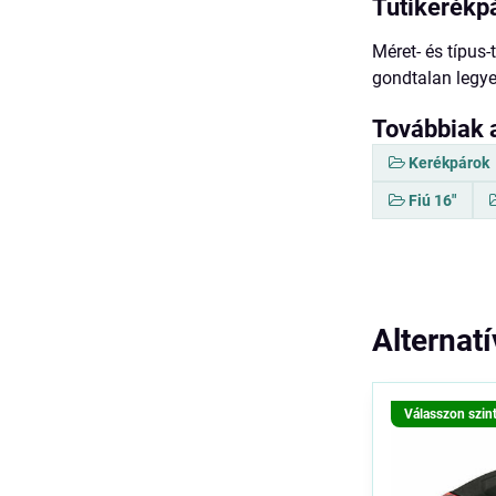
Tutikerékp
Méret- és típus-
gondtalan legy
Továbbiak 
Kerékpárok
Fiú 16"
Alternat
Válasszon szin