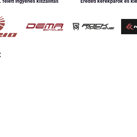
. felett ingyenes kiszállítás
Eredeti kerékpárok és ki
: