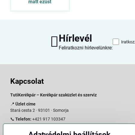
matt ezüst
Hírlevél
Iratkoz
Feliratkozni hírlevelünkre:
Kapcsolat
TutiKerékpár – Kerékpár szaküzlet és szerviz
📍
Üzlet címe
Stará cesta 2 · 93101 · Somorja
📞
Telefon:
+421 917 103347
📧
E-mail:
info@slovakiabike.sk
Adatvédelmi beállítások